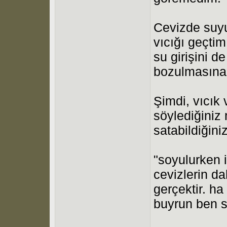
Cevizde suyun
vıcığı geçtim
su girişini 
bozulmasına b
Şimdi, vıcık
söylediğiniz 
satabildiğini
"soyulurken i
cevizlerin d
gerçektir. ha
buyrun ben 