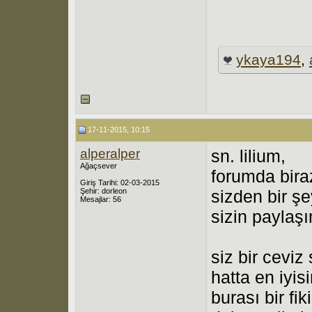
ykaya194
,
17-11-2015, 10:15
alperalper
sn. lilium,
Ağaçsever
forumda bira
Giriş Tarihi: 02-03-2015
Şehir: dorleon
sizden bir ş
Mesajlar: 56
sizin paylaş
siz bir ceviz
hatta en iyis
burası bir f