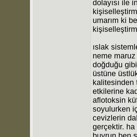
dolayısı ile i
kişiselleştir
umarım ki be
kişiselleştir
ıslak sisteml
neme maruz 
doğduğu gibi
üstüne üstlü
kalitesinden
etkilerine ka
aflotoksin k
soyulurken iç
cevizlerin d
gerçektir. ha
buyrun ben 