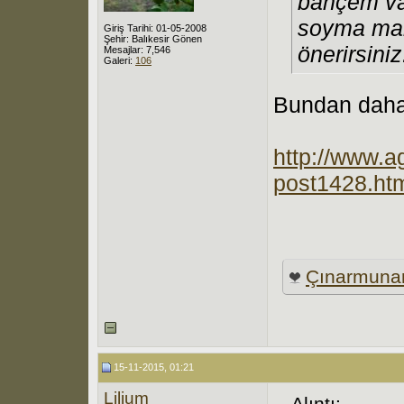
bahçem var
soyma mak
Giriş Tarihi: 01-05-2008
Şehir: Balıkesir Gönen
önerirsiniz
Mesajlar: 7,546
Galeri:
106
Bundan daha i
http://www.a
post1428.ht
Çınarmunar
15-11-2015, 01:21
Lilium
Alıntı: