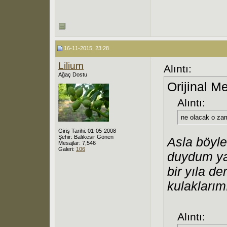
16-11-2015, 23:28
Lilium
Alıntı:
Ağaç Dostu
Orijinal M
Alıntı:
ne olacak o za
Giriş Tarihi: 01-05-2008
Şehir: Balıkesir Gönen
Asla böyle
Mesajlar: 7,546
Galeri:
106
duydum yap
bir yıla d
kulaklarım
Alıntı: