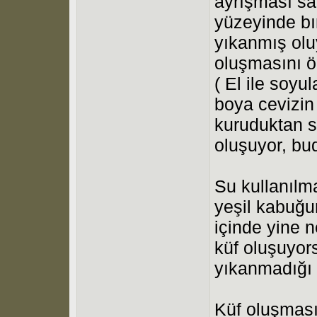
ayrışması sa
yüzeyinde bı
yıkanmış olu
oluşmasını ö
( El ile soyu
boya cevizin
kuruduktan 
oluşuyor, bud
Su kullanılm
yeşil kabuğu
içinde yine n
küf oluşuyor
yıkanmadığı 
Küf oluşması