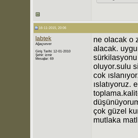
16-11-2015, 20:06
labtek
ne olacak o
Ağaçsever
alacak. uygu
Giriş Tarihi: 12-01-2010
Şehir: izmir
sürkilasyonu
Mesajlar: 69
oluyor.sulu 
cok ıslanıyor
ıslatıyoruz.
toplama.kali
düşünüyorum
çok güzel ku
mutlaka matl