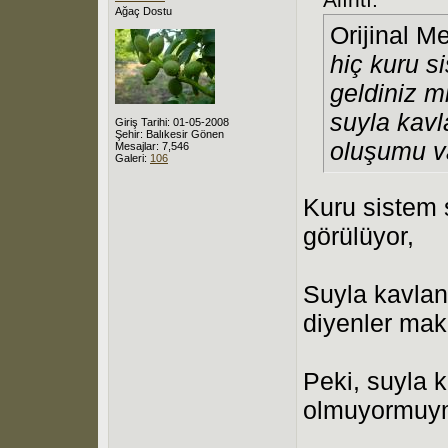
Ağaç Dostu
Orijinal M
hiç kuru s
geldiniz m
suyla kavl
Giriş Tarihi: 01-05-2008
Şehir: Balıkesir Gönen
oluşumu v
Mesajlar: 7,546
Galeri:
106
Kuru sistem 
görülüyor,
Suyla kavlan
diyenler mak
Peki, suyla 
olmuyormuym