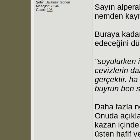
Şehir: Balıkesir Gönen
Sayın alperal
Mesajlar: 7,546
Galeri:
106
nemden kayn
Buraya kadar
edeceğini d
"soyulurken i
cevizlerin d
gerçektir. ha
buyrun ben 
Daha fazla n
Onuda açıkla
kazan içinde 
üsten hafif 