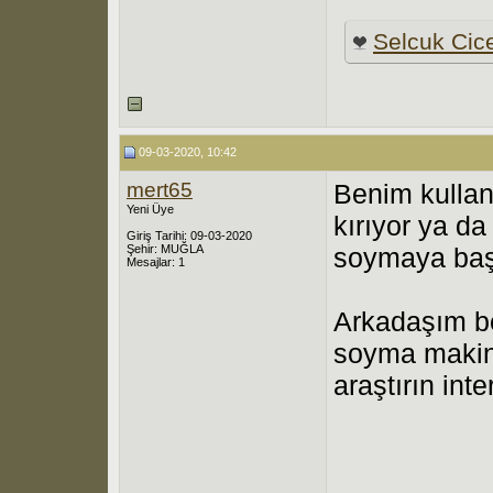
Selcuk Cic
09-03-2020, 10:42
mert65
Benim kulla
Yeni Üye
kırıyor ya d
Giriş Tarihi: 09-03-2020
Şehir: MUĞLA
soymaya başl
Mesajlar: 1
Arkadaşım be
soyma makin
araştırın int