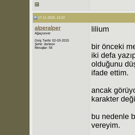
17-11-2015, 14:22
alperalper
lilium
Ağaçsever
Giriş Tarihi: 02-03-2015
Şehir: dorleon
bir önceki m
Mesajlar: 56
iki defa yazı
olduğunu düş
ifade ettim.
ancak görüyo
karakter deği
bu nedenle b
vereyim.