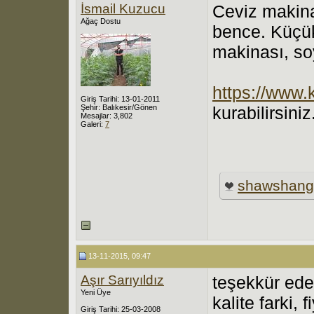
İsmail Kuzucu
Ceviz makinal
Ağaç Dostu
bence. Küçük
makinası, so
https://www
Giriş Tarihi: 13-01-2011
Şehir: Balıkesir/Gönen
kurabilirsiniz
Mesajlar: 3,802
Galeri:
7
shawshang
13-11-2015, 09:47
Aşır Sarıyıldız
teşekkür eder
Yeni Üye
kalite farki, 
Giriş Tarihi: 25-03-2008