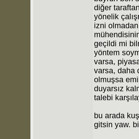
diğer taraft
yönelik çalış
izni olmadan
mühendisinin 
geçildi mi b
yöntem soyma
varsa, piyasa
varsa, daha d
olmuşsa emin
duyarsız kalm
talebi karşı
bu arada kuş
gitsin yaw. b