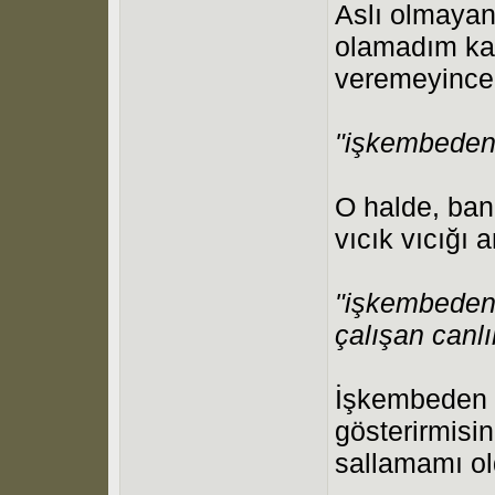
Aslı olmayan 
olamadım kar
veremeyince
"işkembeden
O halde, ban
vıcık vıcığı a
"işkembeden 
çalışan canlı
İşkembeden s
gösterirmisin
sallamamı o