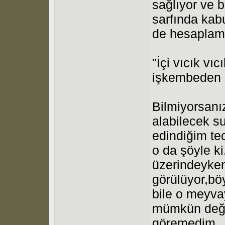
sağlıyor ve 
sarfında kab
de hesaplamı
"İçi vıcık vı
işkembeden s
Bilmiyorsanız
alabilecek s
edindiğim te
o da şöyle k
üzerindeyken
görülüyor,bö
bile o meyva
mümkün değil,
göremedim.