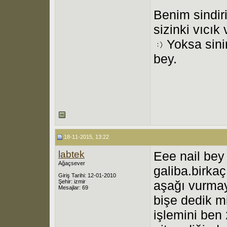
Benim sindiri
sizinki vıcık
Yoksa sini
bey.
18-11-2015, 13:22
labtek
Eee nail bey
Ağaçsever
galiba.birka
Giriş Tarihi: 12-01-2010
Şehir: izmir
aşağı vurmay
Mesajlar: 69
bişe dedik m
işlemini ben