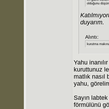
olduğunu düşü
Katılmıyo
duyarım.
Alıntı:
kurutma makınal
Yahu inanılı
kuruttunuz l
matlık nasıl 
yahu, göreli
Sayın labtek
förmülünü g