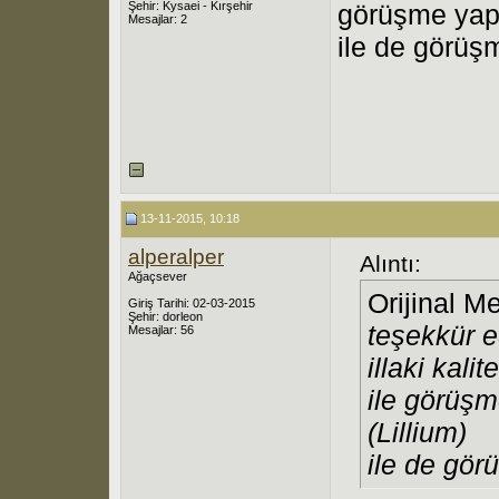
Şehir: Kysaei - Kırşehir
görüşme yapt
Mesajlar: 2
ile de görü
13-11-2015, 10:18
alperalper
Alıntı:
Ağaçsever
Orijinal M
Giriş Tarihi: 02-03-2015
Şehir: dorleon
teşekkür e
Mesajlar: 56
illaki kalit
ile görüşm
(Lillium)
ile de gö