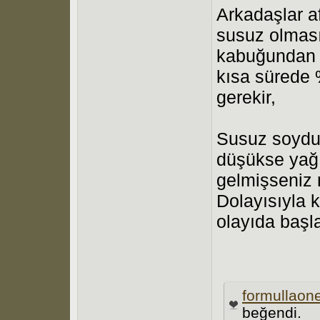
Arkadaşlar a
susuz olmasın
kabuğundan a
kısa sürede 
gerekir,
Susuz soyduğ
düşükse yağı
gelmişseniz 
Dolayısıyla 
olayıda başl
formullaon
beğendi.