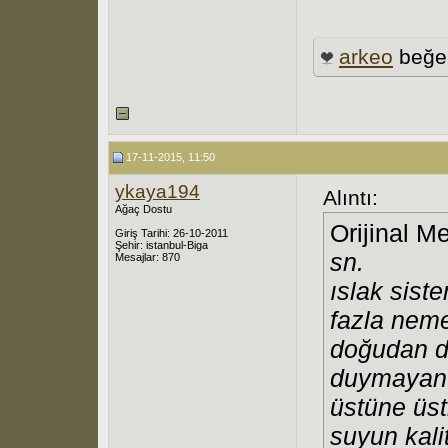
arkeo
beğe
17-11-2015, 11:50
ykaya194
Alıntı:
Ağaç Dostu
Orijinal M
Giriş Tarihi: 26-10-2011
Şehir: istanbul-Biga
sn.
Mesajlar: 870
ıslak sist
fazla neme
doğudan do
duymayan 
üstüne üst
suyun kali