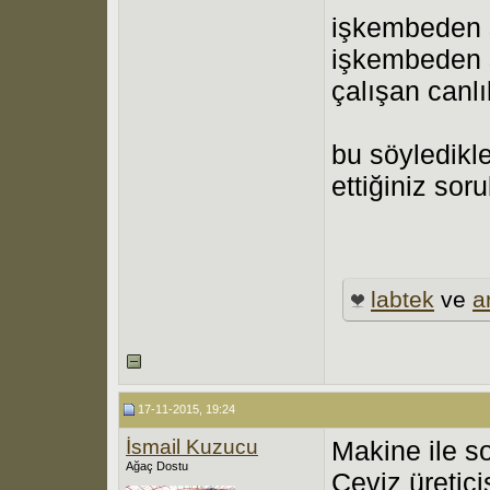
işkembeden 
işkembeden s
çalışan canlı
bu söyledikle
ettiğiniz soru
labtek
ve
a
17-11-2015, 19:24
İsmail Kuzucu
Makine ile s
Ağaç Dostu
Ceviz üretic