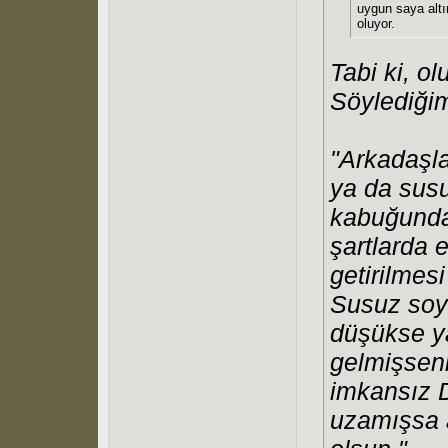
uygun saya altı
oluyor.
Tabi ki, o
Söylediğim
"Arkadaşla
ya da susu
kabuğunda
şartlarda 
getirilmesi
Susuz soy
düşükse ya
gelmişsen
imkansız D
uzamışsa a