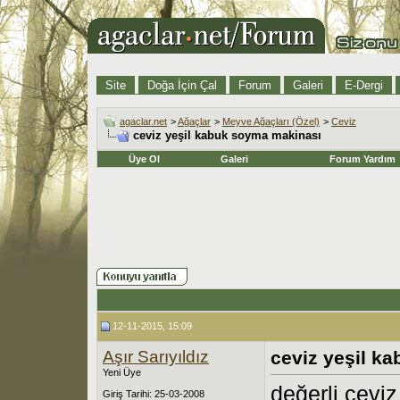
Site
Doğa İçin Çal
Forum
Galeri
E-Dergi
agaclar.net
>
Ağaçlar
>
Meyve Ağaçları (Özel)
>
Ceviz
ceviz yeşil kabuk soyma makinası
Üye Ol
Galeri
Forum Yardım
12-11-2015, 15:09
Aşır Sarıyıldız
ceviz yeşil k
Yeni Üye
değerli cevi
Giriş Tarihi: 25-03-2008