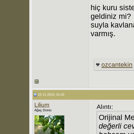
hiç kuru sis
geldiniz mi?
suyla kavlan
varmış.
ozcantekin
15-11-2015, 01:03
Lilium
Alıntı:
Ağaç Dostu
Orijinal M
değerli ce