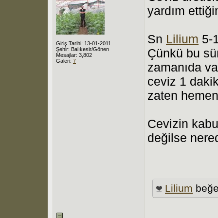
yardım ettiği
Sn
Lilium
5-1
Giriş Tarihi: 13-01-2011
Şehir: Balıkesir/Gönen
Çünkü bu sür
Mesajlar: 3,802
Galeri:
7
zamanıda var
ceviz 1 daki
zaten hemen 
Cevizin kabu
değilse nere
Lilium
beğe