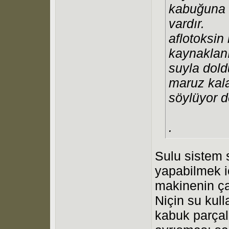
kabuğuna e
vardır.
aflotoksin
kaynaklanı
suyla dold
maruz kala
söylüyor d
.
Sulu sistem
yapabilmek i
makinenin çal
Niçin su kull
kabuk parçala