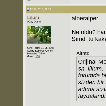
17-11-2015, 22:16
Lilium
alperalper
Ağaç Dostu
Ne oldu? hani
Şimdi tu kak
Giriş Tarihi: 01-05-2008
Şehir: Balıkesir Gönen
Alıntı:
Mesajlar: 7,546
Galeri:
106
Orijinal M
sn. lilium,
forumda bi
sizden bir
adıma sizi
faydaland