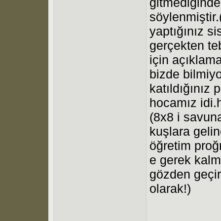
gitmediğinden
söylenmiştir.
yaptığınız si
gerçekten teb
için açıklam
bizde bilmiy
katıldığınız
hocamız idi.
(8x8 i savun
kuşlara gelin
öğretim proğr
e gerek kalm
gözden geçir
olarak!)