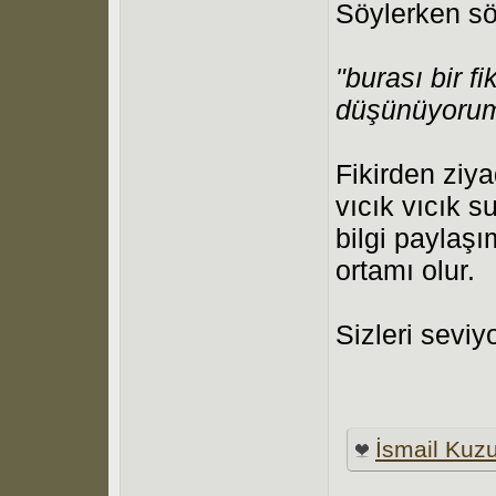
Söylerken sö
"burası bir f
düşünüyorum
Fikirden ziya
vıcık vıcık s
bilgi paylaş
ortamı olur.
Sizleri seviy
İsmail Kuz