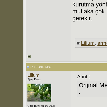
kurutma yönte
mutlaka çok
gerekir.
Lilium
,
erm
17-11-2015, 13:02
Lilium
Alıntı:
Ağaç Dostu
Orijinal M
.
Giriş Tarihi: 01-05-2008