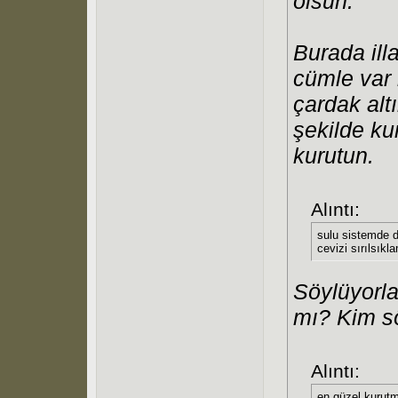
olsun."
Burada ill
cümle var 
çardak altı
şekilde ku
kurutun.
Alıntı:
sulu sistemde d
cevizi sırılsıkl
Söylüyorla
mı? Kim s
Alıntı:
en güzel kurutm