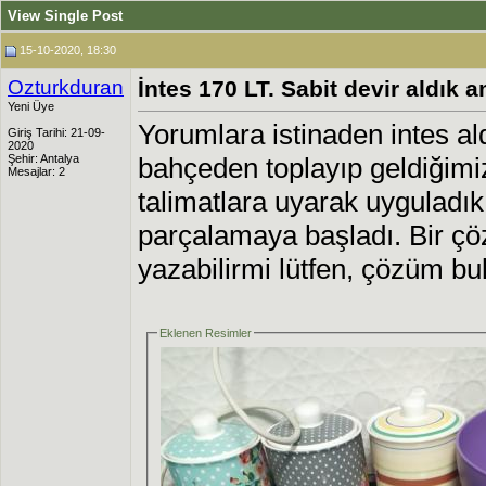
View Single Post
15-10-2020, 18:30
Ozturkduran
İntes 170 LT. Sabit devir aldık 
Yeni Üye
Yorumlara istinaden intes al
Giriş Tarihi: 21-09-
2020
Şehir: Antalya
bahçeden toplayıp geldiğimiz
Mesajlar: 2
talimatlara uyarak uyguladı
parçalamaya başladı. Bir çö
yazabilirmi lütfen, çözüm b
Eklenen Resimler