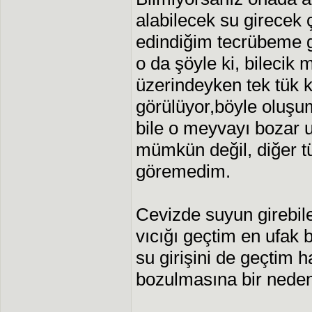
alabilecek su girecek 
edindiğim tecrübeme gö
o da şöyle ki, bilecik
üzerindeyken tek tük 
görülüyor,böyle oluşu
bile o meyvayı bozar u
mümkün değil, diğer tü
göremedim.
Cevizde suyun girebile
vıcığı geçtim en ufak b
su girişini de geçtim
bozulmasına bir nedend