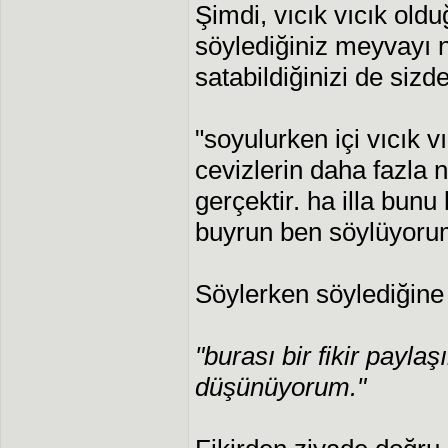
Şimdi, vıcık vıcık ol
söylediğiniz meyvayı na
satabildiğinizi de sizd
"soyulurken içi vıcık v
cevizlerin daha fazla
gerçektir. ha illa bunu
buyrun ben söylüyoru
Söylerken söylediğine
"burası bir fikir payla
düşünüyorum."