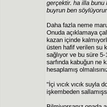
gerçektir. ha illa bunu
buyrun ben söylüyoru
Daha fazla neme maruz
Onuda açıklamaya çalı
kazan içinde kalmıyorl
üsten hafif verilen su
sağlıyor ve bu süre 5-
sarfında kabuğun ne k
hesaplamış olmalısını
"İçi vıcık vıcık suyla 
işkembeden sallamışsı
Bilmiyorsanız onada aç