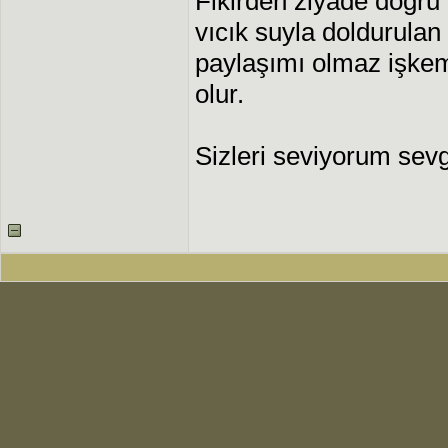
Fikirden ziyade doğru 
vıcık suyla doldurulan 
paylaşımı olmaz işkem
olur.
Sizleri seviyorum sevg