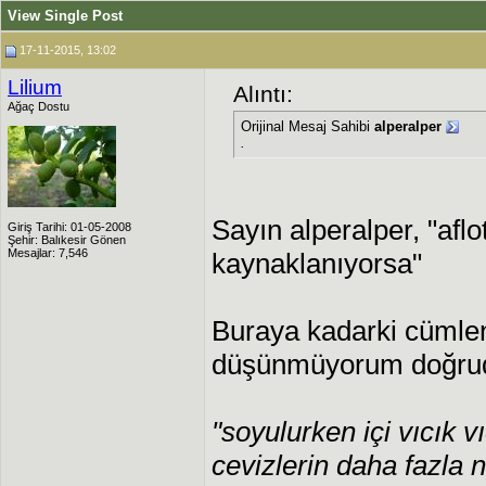
View Single Post
17-11-2015, 13:02
Lilium
Alıntı:
Ağaç Dostu
Orijinal Mesaj Sahibi
alperalper
.
Sayın alperalper, "afl
Giriş Tarihi: 01-05-2008
Şehir: Balıkesir Gönen
Mesajlar: 7,546
kaynaklanıyorsa"
Buraya kadarki cümlen
düşünmüyorum doğrud
"soyulurken içi vıcık v
cevizlerin daha fazla