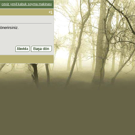
:
ceviz yeşil kabuk soyma makinası
#
1
nerirsiniz.