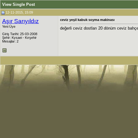
View Single Post
12-11-2015, 15:09
Aşır Sarıyıldız
ceviz yeşil kabuk soyma makinası
Yeni Üye
değerli ceviz dostları 20 dönüm ceviz bahç
Giriş Tarihi: 25-03-2008
Şehir: Kysaei - Kırşehir
Mesajlar: 2