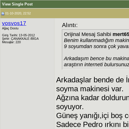
View Single Post
01-10-2020, 22:52
vosvos17
Alıntı:
Ağaç Dostu
Orijinal Mesaj Sahibi
mert6
Giriş Tarihi: 13-05-2012
Şehir: ÇANAKKALE /BİGA
Benim kullanmadığım makina 
Mesajlar: 220
9 soyumdan sonra çok yavaş
Arkadaşım bence bu makinan
araştırın interneti bulursunuz
Arkadaşlar bende de İ
soyma makinesi var.
Ağzına kadar doldurun
soyuyor.
Güneş yanığı,içi boş ce
Sadece Pedro ırkını bir