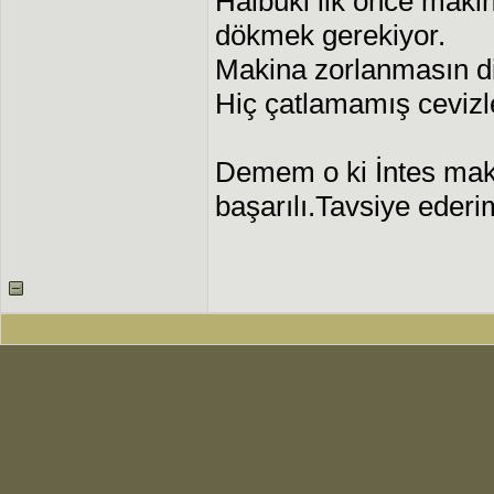
Halbuki ilk önce maki
dökmek gerekiyor.
Makina zorlanmasın d
Hiç çatlamamış cevizle
Demem o ki İntes mak
başarılı.Tavsiye ederi