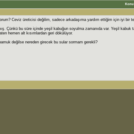
Konu
yorum? Ceviz üreticisi değilim, sadece arkadaşıma yardım ettiğim için iyi bir 
mış. Çünkü bu süre içinde yeşil kabuğun soyulma zamanıda var. Yeşil kabuk 
aten hemen alt kısımlardan geri dökülüyor.
 pamuk değilse nereden girecek bu sular sormam gerekli?