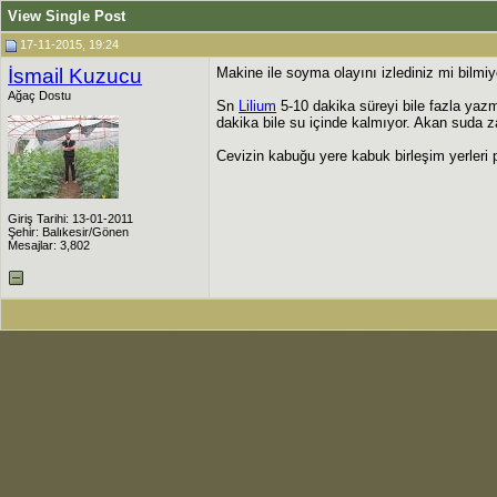
View Single Post
17-11-2015, 19:24
İsmail Kuzucu
Makine ile soyma olayını izlediniz mi bilmi
Ağaç Dostu
Sn
Lilium
5-10 dakika süreyi bile fazla yaz
dakika bile su içinde kalmıyor. Akan suda z
Cevizin kabuğu yere kabuk birleşim yerleri
Giriş Tarihi: 13-01-2011
Şehir: Balıkesir/Gönen
Mesajlar: 3,802