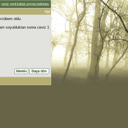
:
ceviz yeşil kabuk soyma makinası
#
14
tecrübem oldu.
tam soyulduktan sonra ceviz 1