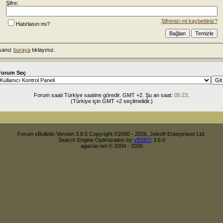
Şifre:
Şifrenizi mi kaybettiniz?
Hatırlasın mı?
rsanız
buraya
tıklayınız.
Forum Seç
Forum saati Türkiye saatine göredir. GMT +2. Şu an saat:
05:23
.
(Türkiye için GMT +2 seçilmelidir.)
Forum vBulletin Version 3.8.5 Copyright ©2000 - 2026, Jelsoft Enterprises Ltd.
Search Engine Optimization by
vBSEO
3.6.0
agaclar.net © 2004 - 2026