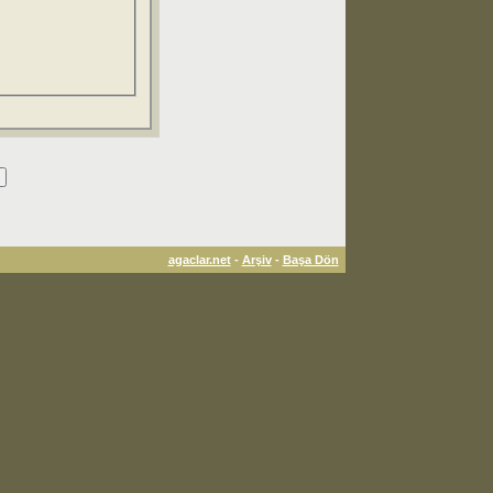
agaclar.net
-
Arşiv
-
Başa Dön