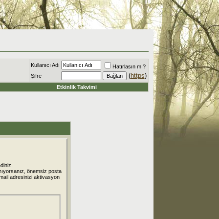
Kullanıcı Adı
Hatırlasın mı?
(
https
)
Şifre
Etkinlik Takvimi
diniz.
nıyorsanız, önemsiz posta
 mail adresinizi aktivasyon