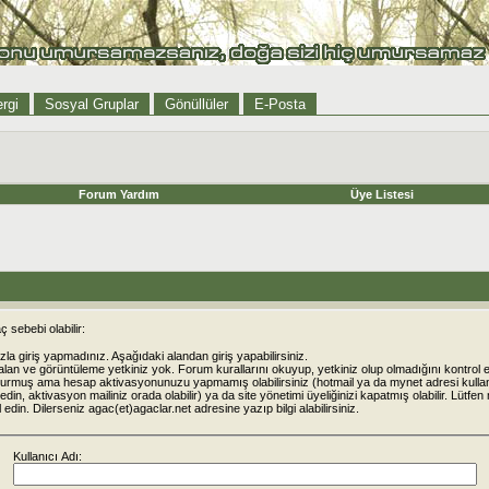
rgi
Sosyal Gruplar
Gönüllüler
E-Posta
Forum Yardım
Üye Listesi
 sebebi olabilir:
la giriş yapmadınız. Aşağıdaki alandan giriş yapabilirsiniz.
alan ve görüntüleme yetkiniz yok. Forum kurallarını okuyup, yetkiniz olup olmadığını kontrol e
urmuş ama hesap aktivasyonunuzu yapmamış olabilirsiniz (hotmail ya da mynet adresi kulla
din, aktivasyon mailiniz orada olabilir) ya da site yönetimi üyeliğinizi kapatmış olabilir. Lütfen
rol edin. Dilerseniz agac(et)agaclar.net adresine yazıp bilgi alabilirsiniz.
Kullanıcı Adı: