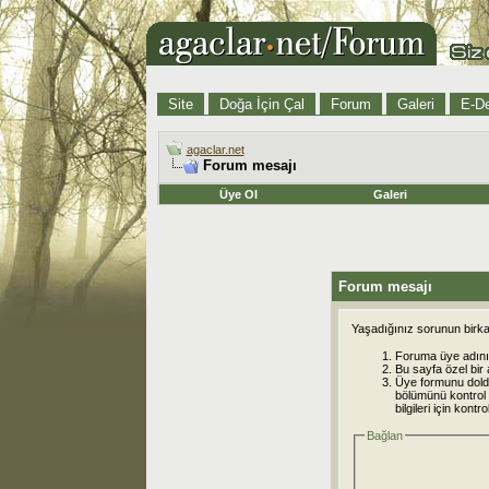
Site
Doğa İçin Çal
Forum
Galeri
E-De
agaclar.net
Forum mesajı
Üye Ol
Galeri
Forum mesajı
Yaşadığınız sorunun birkaç
Foruma üye adınız
Bu sayfa özel bir 
Üye formunu dold
bölümünü kontrol e
bilgileri için kont
Bağlan