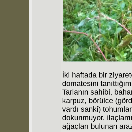
İki haftada bir ziyare
domatesini tanıttığ
Tarlanın sahibi, bah
karpuz, börülce (görd
vardı sanki) tohumlar
dokunmuyor, ilaçlamı
ağaçları bulunan ara