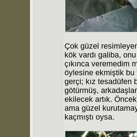
Çok güzel resimleye
kök vardı galiba, onu
çıkınca veremedim mi
öylesine ekmiştik bu
gerçi; kız tesadüfen 
götürmüş, arkadaşla
ekilecek artık. Önce
ama güzel kurutamay
kaçmıştı oysa.