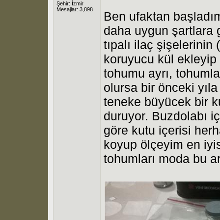
Şehir: İzmir
Mesajlar: 3,898
Ben ufaktan başladı
daha uygun şartlara 
tıpalı ilaç şişelerinin
koruyucu kül ekleyip 
tohumu ayrı, tohuml
olursa bir önceki yıl
teneke büyücek bir 
duruyor. Buzdolabı i
göre kutu içerisi her
koyup ölçeyim en iyi
tohumları moda bu ar