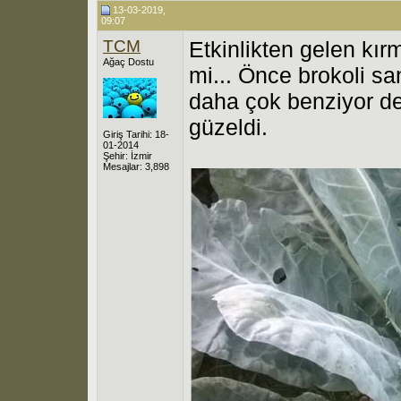
13-03-2019,
09:07
TCM
Etkinlikten gelen kırmı
Ağaç Dostu
mi... Önce brokoli s
daha çok benziyor d
güzeldi.
Giriş Tarihi: 18-
01-2014
Şehir: İzmir
Mesajlar: 3,898