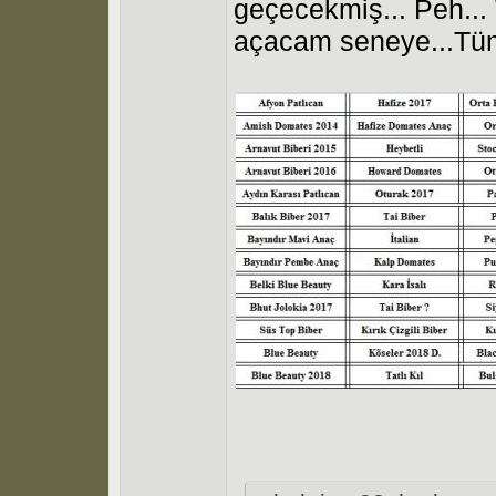
geçecekmiş... Peh..
açacam seneye...Tüm