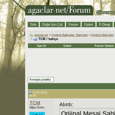
Site
Doğa İçin Çal
Forum
Galeri
E-Dergi
agaclar.net
>
Üyelerin Balkonları, Bahçeleri
>
Üyelerin Bahçeleri
TCM / bahçe
Üye Ol
Galeri
Forum Yardım
13-03-2019,
08:40
TCM
Alıntı:
Ağaç Dostu
Orijinal Mesaj Sah