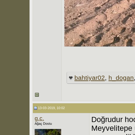
bahtiyar02
,
h_dogan
13-03-2019, 10:02
g.c.
Doğrudur hoc
Ağaç Dostu
Meyvelitepe 