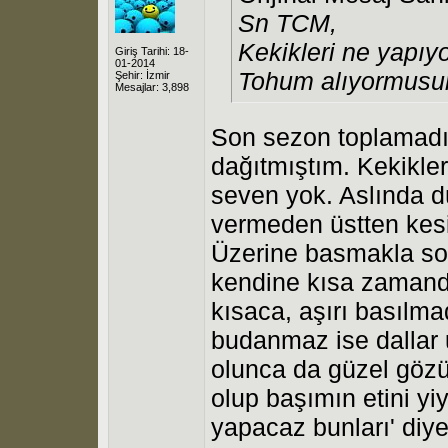
Sn TCM,
Kekikleri ne yapı
Giriş Tarihi: 18-
01-2014
Tohum alıyormus
Şehir: İzmir
Mesajlar: 3,898
Son sezon toplamadım
dağıtmıştım. Kekikle
seven yok. Aslında d
vermeden üstten kesi
Üzerine basmakla sor
kendine kısa zamanda 
kısaca, aşırı basılm
budanmaz ise dallar 
olunca da güzel göz
olup başımın etini yi
yapacaz bunları' diy