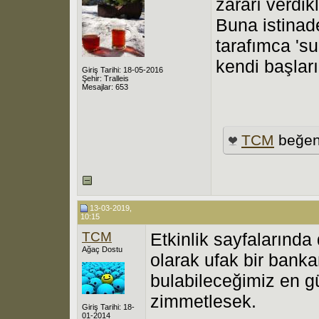
zararı verdik
Buna istinad
tarafımca 's
kendi başları
Giriş Tarihi: 18-05-2016
Şehir: Tralleis
Mesajlar: 653
TCM
beğen
13-03-2019,
10:15
TCM
Etkinlik sayfalarında
Ağaç Dostu
olarak ufak bir banka
bulabileceğimiz en g
zimmetlesek.
Giriş Tarihi: 18-
01-2014