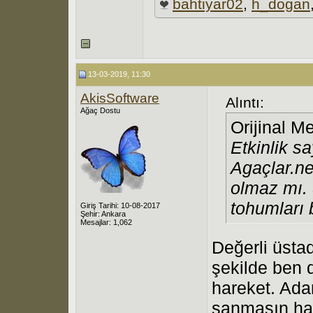
bahtiyar02
,
h_dogan
13-03-2019, 11:30
AkisSoftware
Alıntı:
Ağaç Dostu
Orijinal M
Etkinlik s
Agaçlar.ne
olmaz mı. 
tohumları 
Giriş Tarihi: 10-08-2017
Şehir: Ankara
Mesajlar: 1,062
Değerli üstad
şekilde ben 
hareket. Ada
sanmasın ha.