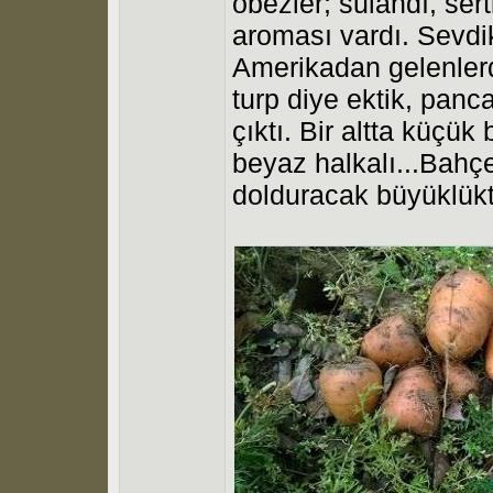
obezler; sulandı, sert
aroması vardı. Sevdik
Amerikadan gelenler
turp diye ektik, panc
çıktı. Bir altta küçük 
beyaz halkalı...Bahçe
dolduracak büyüklükte