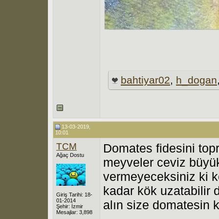
bahtiyar02
,
h_dogan
13-03-2019,
10:01
TCM
Domates fidesini topr
Ağaç Dostu
meyveler ceviz büyük
vermeyeceksiniz ki kö
kadar kök uzatabilir 
Giriş Tarihi: 18-
01-2014
alın size domatesin 
Şehir: İzmir
Mesajlar: 3,898
..