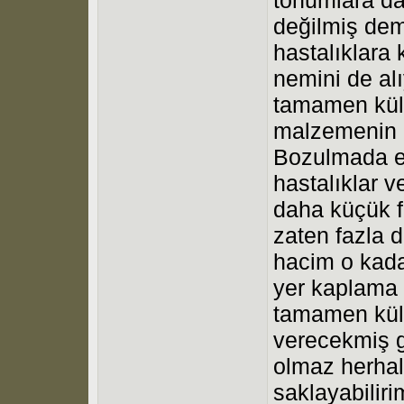
değilmiş dem
hastalıklara
nemini de al
tamamen külü
malzemenin b
Bozulmada en
hastalıklar 
daha küçük f
zaten fazla d
hacim o kada
yer kaplama 
tamamen kül 
verecekmiş gi
olmaz herhal
saklayabiliri