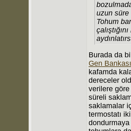
bozulmada
uzun süre 
Tohum ban
çalıştığını 
aydınlatır
Burada da bi
Gen Bankas
kafamda kalan
dereceler ol
verilere gör
süreli saklam
saklamalar i
termostatı ik
dondurmaya 
tohumlara da