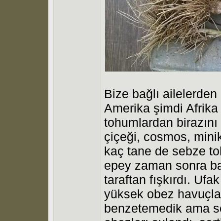
Bize bağlı ailelerden 
Amerika şimdi Afrika 
tohumlardan birazını
çiçeği, cosmos, minik
kaç tane de sebze to
epey zaman sonra bak
taraftan fışkırdı. Uf
yüksek obez havuçlar
benzetemedik ama soğ