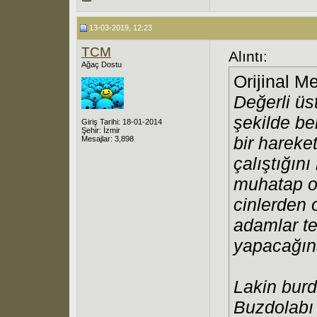
13-03-2019, 12:23
TCM
Alıntı:
Ağaç Dostu
Orijinal M
Değerli üs
şekilde b
Giriş Tarihi: 18-01-2014
Şehir: İzmir
bir hareke
Mesajlar: 3,898
çalıştığın
muhatap ol
cinlerden 
adamlar tek
yapacağına
Lakin burd
Buzdolabı 