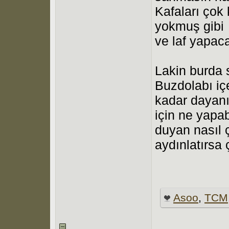
Kafaları çok 
yokmuş gibi
ve laf yapaca
Lakin burda 
Buzdolabı iç
kadar dayan
için ne yapa
duyan nasıl ça
aydınlatırsa 
Asoo
,
TCM