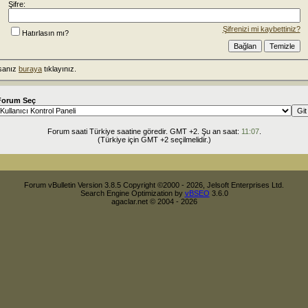
Şifre:
Şifrenizi mi kaybettiniz?
Hatırlasın mı?
rsanız
buraya
tıklayınız.
Forum Seç
Forum saati Türkiye saatine göredir. GMT +2. Şu an saat:
11:07
.
(Türkiye için GMT +2 seçilmelidir.)
Forum vBulletin Version 3.8.5 Copyright ©2000 - 2026, Jelsoft Enterprises Ltd.
Search Engine Optimization by
vBSEO
3.6.0
agaclar.net © 2004 - 2026