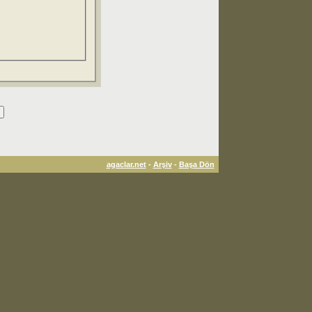
agaclar.net
-
Arşiv
-
Başa Dön