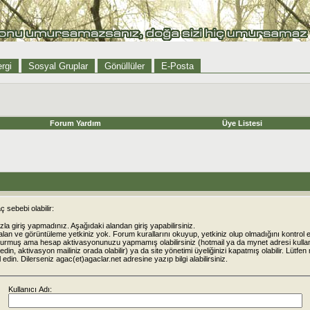
rgi
Sosyal Gruplar
Gönüllüler
E-Posta
Forum Yardım
Üye Listesi
 sebebi olabilir:
la giriş yapmadınız. Aşağıdaki alandan giriş yapabilirsiniz.
alan ve görüntüleme yetkiniz yok. Forum kurallarını okuyup, yetkiniz olup olmadığını kontrol e
urmuş ama hesap aktivasyonunuzu yapmamış olabilirsiniz (hotmail ya da mynet adresi kulla
din, aktivasyon mailiniz orada olabilir) ya da site yönetimi üyeliğinizi kapatmış olabilir. Lütfen
rol edin. Dilerseniz agac(et)agaclar.net adresine yazıp bilgi alabilirsiniz.
Kullanıcı Adı: