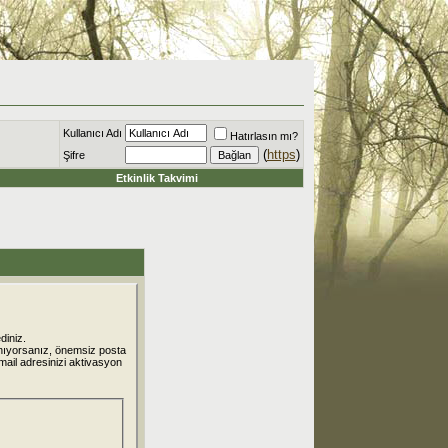
Kullanıcı Adı
Hatırlasın mı?
(
https
)
Şifre
Etkinlik Takvimi
diniz.
nıyorsanız, önemsiz posta
 mail adresinizi aktivasyon