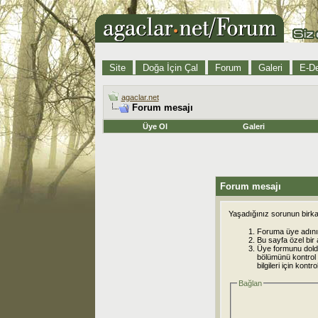
Site
Doğa İçin Çal
Forum
Galeri
E-De
agaclar.net
Forum mesajı
Üye Ol
Galeri
Forum mesajı
Yaşadığınız sorunun birkaç
Foruma üye adınız
Bu sayfa özel bir 
Üye formunu dold
bölümünü kontrol e
bilgileri için kont
Bağlan