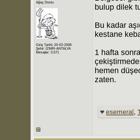
Ağaç Dostu
bulup dilek 
Bu kadar aşıd
kestane keba
Giriş Tarihi: 20-03-2008
Şehir: İZMİR-ANTALYA
1 hafta sonra
Mesajlar: 3,571
çekiştirmede
hemen düşec
zaten.
esemeral
,