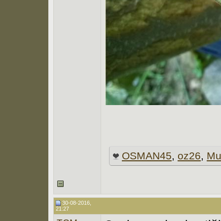
OSMAN45
,
oz26
,
Mu
30-08-2016,
21:27