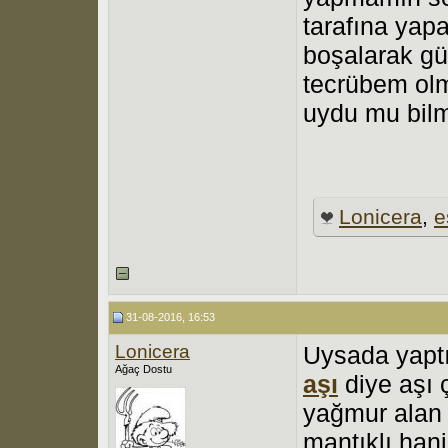
tarafına yap
boşalarak gü
tecrübem ol
uydu mu bil
Lonicera
,
e
31-08-2016, 16:53
Lonicera
Uysada yaptı
Ağaç Dostu
aşı
diye aşı ç
yağmur alan b
mantıklı hani