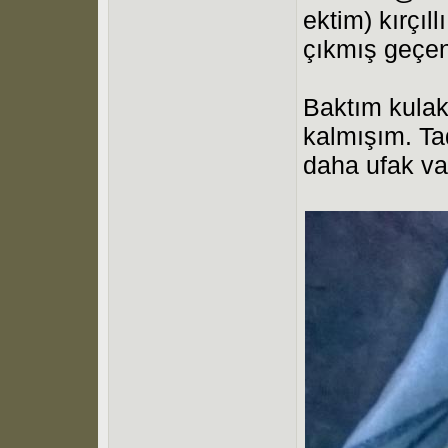
ektim) kırçıll
çıkmış geçen
Baktım kulak
kalmışım. Tad
daha ufak va