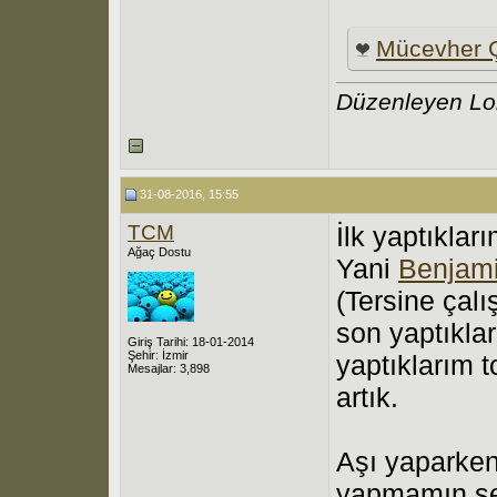
Mücevher Ç
Düzenleyen Lo
31-08-2016, 15:55
TCM
İlk yaptıklar
Ağaç Dostu
Yani
Benjami
(Tersine çalı
son yaptıklar
Giriş Tarihi: 18-01-2014
Şehir: İzmir
yaptıklarım t
Mesajlar: 3,898
artık.
Aşı yaparken
yapmamın seb