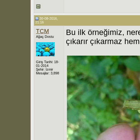
30-08-2016,
21:16
TCM
Bu ilk örneğimiz, ne
Ağaç Dostu
çıkarır çıkarmaz hem
Giriş Tarihi: 18-
01-2014
Şehir: İzmir
Mesajlar: 3,898