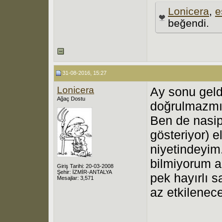
Lonicera
,
e
beğendi.
31-08-2016, 15:27
Lonicera
Ay sonu geld
Ağaç Dostu
doğrulmazmı
Ben de nasi
gösteriyor) 
niyetindeyim
bilmiyorum a
Giriş Tarihi: 20-03-2008
Şehir: İZMİR-ANTALYA
pek hayırlı 
Mesajlar: 3,571
az etkilenece