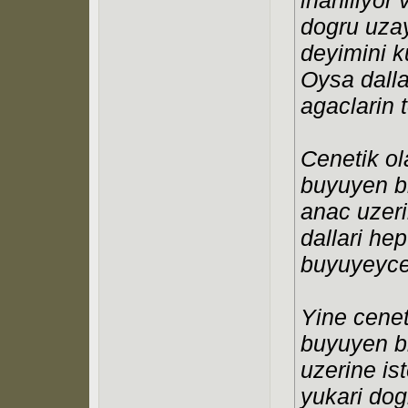
dogru uzay
deyimini ku
Oysa dalla
agaclarin te
Cenetik ol
buyuyen bi
anac uzeri
dallari he
buyuyeycek
Yine cenet
buyuyen bi
uzerine ist
yukari dog