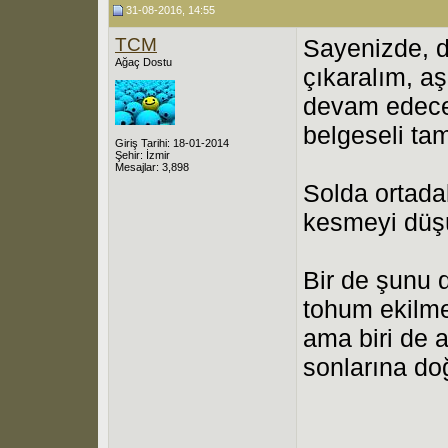
31-08-2016, 14:55
TCM
Sayenizde, d
Ağaç Dostu
çıkaralım, a
devam edeceğ
belgeseli ta
Giriş Tarihi: 18-01-2014
Şehir: İzmir
Mesajlar: 3,898
Solda ortada
kesmeyi düş
Bir de şunu 
tohum ekilme
ama biri de 
sonlarına do