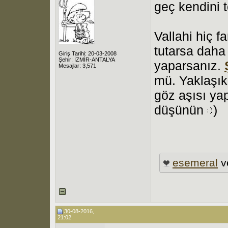
geç kendini 
Vallahi hiç f
tutarsa daha 
Giriş Tarihi: 20-03-2008
Şehir: İZMİR-ANTALYA
yaparsanız.
Mesajlar: 3,571
mü. Yaklaşık
göz aşısı ya
düşünün
)
esemeral
v
30-08-2016,
21:02