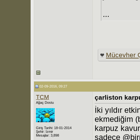
...
Mücevher Ç
02-09-2016, 09:27
TCM
çarliston karp
Ağaç Dostu
İki yıldır etk
ekmediğim (b
karpuz kavu
Giriş Tarihi: 18-01-2014
Şehir: İzmir
sadece @birn
Mesajlar: 3,898