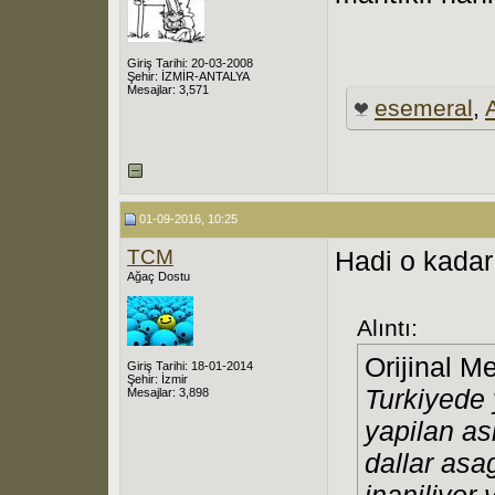
Giriş Tarihi: 20-03-2008
Şehir: İZMİR-ANTALYA
Mesajlar: 3,571
esemeral
,
01-09-2016, 10:25
TCM
Hadi o kadar 
Ağaç Dostu
Alıntı:
Orijinal M
Giriş Tarihi: 18-01-2014
Şehir: İzmir
Turkiyede 
Mesajlar: 3,898
yapilan as
dallar asa
inaniliyor