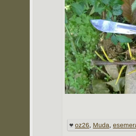
oz26
,
Muda
,
esemer