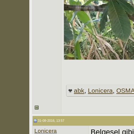
abk
,
Lonicera
,
OSMA
31-08-2016, 13:57
Lonicera
Belgesel gibi