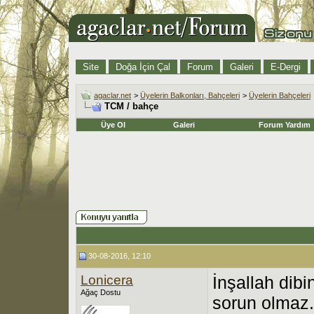
Site
Doğa İçin Çal
Forum
Galeri
E-Dergi
agaclar.net
>
Üyelerin Balkonları, Bahçeleri
>
Üyelerin Bahçeleri
TCM / bahçe
Üye Ol
Galeri
Forum Yardım
30-08-2016, 12:10
Lonicera
İnşallah dibi
Ağaç Dostu
sorun olmaz.