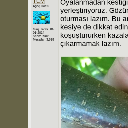
TCM
Oyalanmadan kestiği
Ağaç Dostu
yerleştiriyoruz. Göz
oturması lazım. Bu a
kesiye de dikkat edin.
Giriş Tarihi: 18-
01-2014
koşuştururken kazalar
Şehir: İzmir
Mesajlar: 3,898
çıkarmamak lazım.