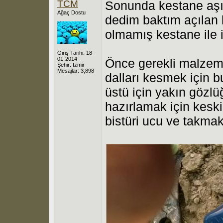
TCM
Sonunda kestane aşıla
Ağaç Dostu
dedim baktım açılan b
olmamış kestane ile 
Giriş Tarihi: 18-
01-2014
Önce gerekli malzeme
Şehir: İzmir
Mesajlar: 3,898
dalları kesmek için 
üstü için yakın gözlü
hazırlamak için kesk
bistüri ucu ve takmak