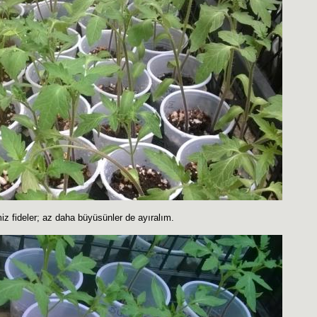
miz fideler; az daha büyüsünler de ayıralım.