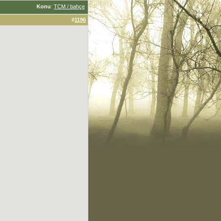
Konu
:
TCM / bahçe
#
1196