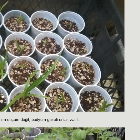
im suçum değil, podyum güzeli onlar, zarif..