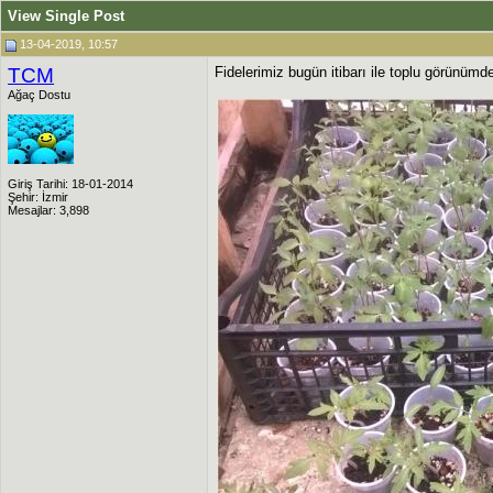
View Single Post
13-04-2019, 10:57
TCM
Fidelerimiz bugün itibarı ile toplu görünümd
Ağaç Dostu
Giriş Tarihi: 18-01-2014
Şehir: İzmir
Mesajlar: 3,898