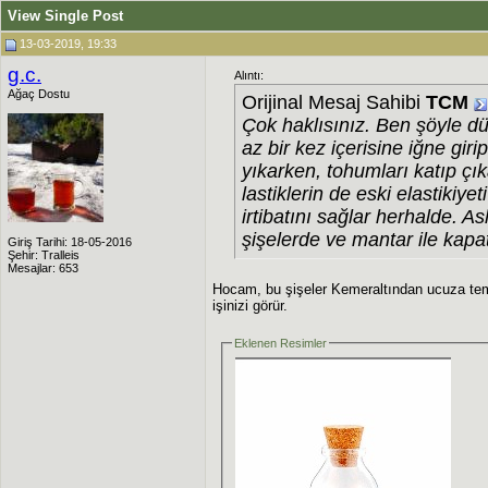
View Single Post
13-03-2019, 19:33
g.c.
Alıntı:
Ağaç Dostu
Orijinal Mesaj Sahibi
TCM
Çok haklısınız. Ben şöyle d
az bir kez içerisine iğne giri
yıkarken, tohumları katıp çı
lastiklerin de eski elastikiy
irtibatını sağlar herhalde. As
şişelerde ve mantar ile kap
Giriş Tarihi: 18-05-2016
Şehir: Tralleis
Mesajlar: 653
Hocam, bu şişeler Kemeraltından ucuza temin
işinizi görür.
Eklenen Resimler