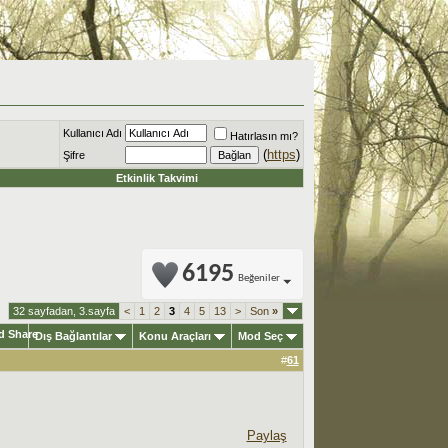
Kullanıcı Adı
Hatırlasın mı?
(
https
)
Şifre
Etkinlik Takvimi
6195
Beğeniler
32 sayfadan, 3.sayfa
<
1
2
3
4
5
13
>
Son
»
Dış Bağlantılar
Konu Araçları
Mod Seç
#
61
Paylaş