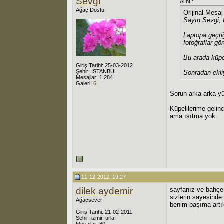
Sevgi
Alıntı:
Ağaç Dostu
Orijinal Mesa
Sayın Sevgi, 
Laptopa geçti
fotoğraflar g
Bu arada küpe
Giriş Tarihi: 25-03-2012
Şehir: ISTANBUL
Sonradan ekli
Mesajlar: 1,284
Galeri:
6
Sorun arka arka yü
Küpelilerime gelin
ama ısıtma yok.
11-12-2012, 19:27
dilek aydemir
sayfanız ve bahçen
sizlerin sayesinde
Ağaçsever
benim başıma artı
Giriş Tarihi: 21-02-2011
Şehir: izmir. urla
Mesajlar: 80