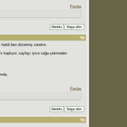
Paylaş
#
65
e hattâ ben düzelmiş sandım.
ı kaplıyor, sayfayı iyice sağa çekmeden
umda.
Paylaş
#
66