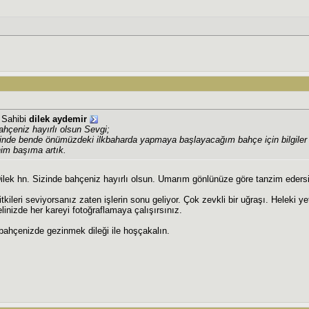
j Sahibi
dilek aydemir
ahçeniz hayırlı olsun Sevgi;
sinde bende önümüzdeki ilkbaharda yapmaya başlayacağım bahçe için bilgiler t
nim başıma artık.
lek hn. Sizinde bahçeniz hayırlı olsun. Umarım gönlünüze göre tanzim edersi
itkileri seviyorsanız zaten işlerin sonu geliyor. Çok zevkli bir uğraşı. Heleki ye
linizde her kareyi fotoğraflamaya çalışırsınız.
ahçenizde gezinmek dileği ile hoşçakalın.