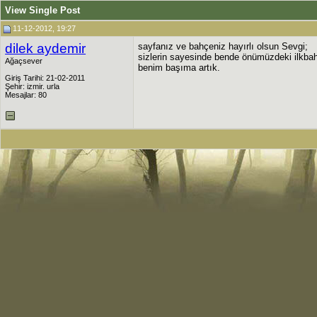
View Single Post
11-12-2012, 19:27
dilek aydemir
sayfanız ve bahçeniz hayırlı olsun Sevgi;
sizlerin sayesinde bende önümüzdeki ilkbaha
Ağaçsever
benim başıma artık.
Giriş Tarihi: 21-02-2011
Şehir: izmir. urla
Mesajlar: 80