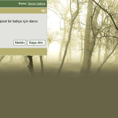
Konu
:
Sevgi / bahçe
#
67
zel bir bahçe için darısı