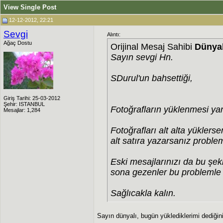
View Single Post
12-12-2012, 22:21
Sevgi
Alıntı:
Ağaç Dostu
Orijinal Mesaj Sahibi
Dünyal
Sayın sevgi Hn.
SDurul'un bahsettiği,
Giriş Tarihi: 25-03-2012
Şehir: ISTANBUL
Fotoğrafların yüklenmesi ya
Mesajlar: 1,284
Fotoğrafları alt alta yüklers
alt satıra yazarsanız probl
Eski mesajlarınızı da bu şeki
sona gezenler bu problemle 
Sağlıcakla kalın.
Sayın dünyalı, bugün yüklediklerimi dediğin