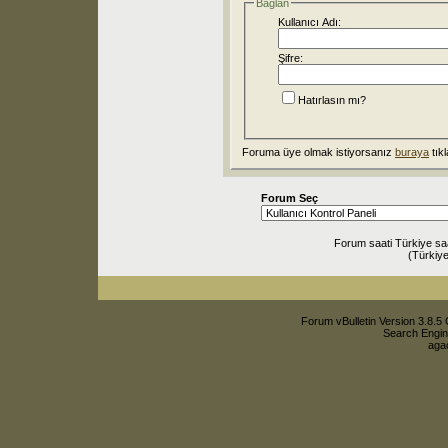
Bağlan
Kullanıcı Adı:
Şifre:
Hatırlasın mı?
Foruma üye olmak istiyorsanız
buraya
tıkl
Forum Seç
Forum saati Türkiye sa
(Türkiye
Forum vBulletin Version 3.8.5 
Search Engin
agac