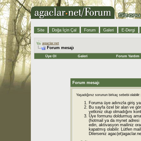
Site
Doğa İçin Çal
Forum
Galeri
E-Dergi
agaclar.net
Forum mesajı
Üye Ol
Galeri
Forum Yardım
Forum mesajı
Yaşadığınız sorunun birkaç sebebi olabilir:
Foruma üye adınızla giriş ya
Bu sayfa özel bir alan ve gö
yetkiniz olup olmadığını kont
Üye formunu doldurmuş ama 
(hotmail ya da mynet adresi
edin, aktivasyon mailiniz orad
kapatmış olabilir. Lütfen mail
Dilerseniz agac(et)agaclar.net