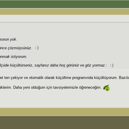
 sorun yok.
 önce çözmüşsünüz.
unmak istiyorum.
 ölçüde küçültürseniz, sayfanız daha hoş görünür ve göz yormaz.:
ablet ten çekiyor ve otomatik olarak küçültme programında küçültüyorum. Bazıl
üklerim. Daha yeni olduğum için tavsiyelerinizle öğreneceğim.