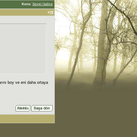
Konu
:
Sevgi / bahçe
#
79
arını boy ve eni daha ortaya