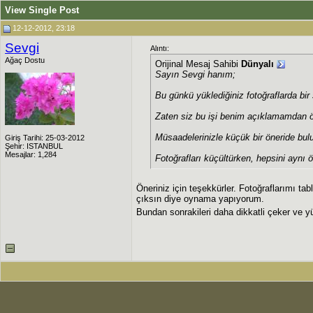
View Single Post
12-12-2012, 23:18
Sevgi
Alıntı:
Ağaç Dostu
Orijinal Mesaj Sahibi
Dünyalı
Sayın Sevgi hanım;
Bu günkü yüklediğiniz fotoğraflarda bir
Zaten siz bu işi benim açıklamamdan
Müsaadelerinizle küçük bir öneride bul
Giriş Tarihi: 25-03-2012
Şehir: ISTANBUL
Mesajlar: 1,284
Fotoğrafları küçültürken, hepsini aynı
Öneriniz için teşekkürler. Fotoğraflarımı t
çıksın diye oynama yapıyorum.
Bundan sonrakileri daha dikkatli çeker ve y