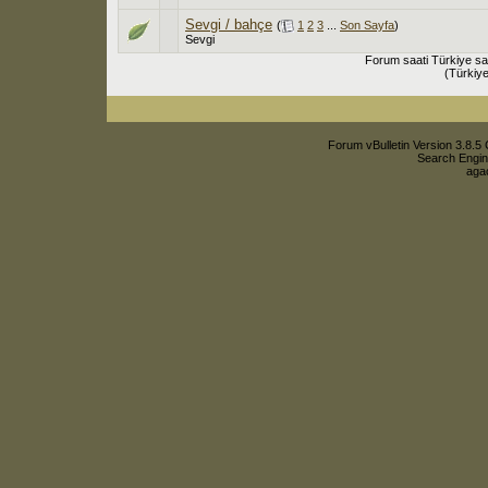
Sevgi / bahçe
(
1
2
3
...
Son Sayfa
)
Sevgi
Forum saati Türkiye sa
(Türkiye
Forum vBulletin Version 3.8.5 
Search Engin
agac