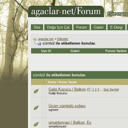
Site
Doğa İçin Çal
Forum
Galeri
E-Dergi
agaclar.net
>
Etiketler
sümbül
ile etiketlenen konular.
Üye Ol
Galeri
Forum Yardım
sümbül
ile etiketlenen konular.
Konu / Konu Yazarı
Galip Kuzucu / Balkon
(
1
2
3
...
Son Sayfa
)
Galip Kuzucu
Üzüm sümbülü soğanı
sgreen
umutdunyasi / Balkon, Ev
umutdunyasi