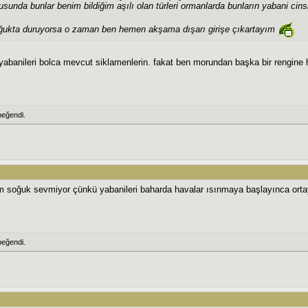
unda bunlar benim bildiğim aşılı olan türleri ormanlarda bunların yabani cinsl
ğukta duruyorsa o zaman ben hemen akşama dışarı girişe çıkartayım
 yabanileri bolca mevcut siklamenlerin. fakat ben morundan başka bir rengine
eğendi.
m soğuk sevmiyor çünkü yabanileri baharda havalar ısınmaya başlayınca ortay
eğendi.