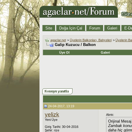
Site
Doğa İçin Çal
Forum
Galeri
E-De
agaclar.net
>
Üyelerin Balkonları, Bahçeleri
>
Üyelerin Ba
Galip Kuzucu / Balkon
Üye Ol
Galeri
24-04-2017, 13:19
yelizk
Alıntı:
Yeni Üye
Orijinal Mesa
Zambak konusu
Giriş Tarihi: 30-04-2016
daha hiç gör
Şehir: rize