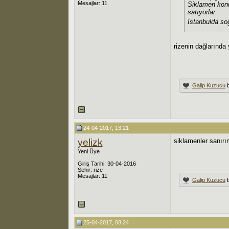
Mesajlar: 11
Siklamen konus
satıyorlar.
İstanbulda so
rizenin dağlarında
Galip Kuzucu
b
24-04-2017, 13:21
yelizk
siklamenler sanırı
Yeni Üye
Giriş Tarihi: 30-04-2016
Şehir: rize
Mesajlar: 11
Galip Kuzucu
b
25-04-2017, 08:24