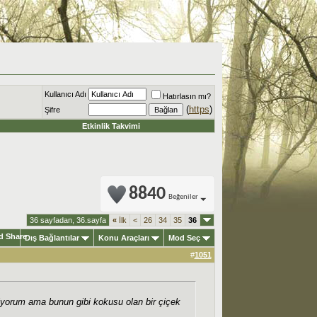
Kullanıcı Adı
Hatırlasın mı?
(
https
)
Şifre
Etkinlik Takvimi
8840
Beğeniler
36 sayfadan, 36.sayfa
«
İlk
<
26
34
35
36
Dış Bağlantılar
Konu Araçları
Mod Seç
#
1051
yorum ama bunun gibi kokusu olan bir çiçek