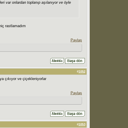
eri var onlardan toplanıp aşılanıyor ve öyle
 hiç rastlamadım
Paylaş
#
1052
a çıkıyor ve çiçekleniyorlar
Paylaş
#
1053