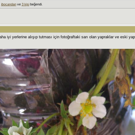
,
ibocandan
ve
3 kişi
beğendi.
aha iyi yerlerine alışıp tutması için fotoğraftaki sarı olan yapraklar ve eski yap