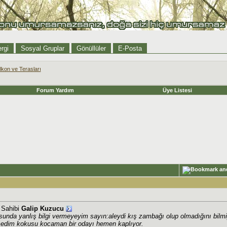
rgi
Sosyal Gruplar
Gönüllüler
E-Posta
lkon ve Terasları
Forum Yardım
Üye Listesi
j Sahibi
Galip Kuzucu
nda yanlış bilgi vermeyeyim sayın:aleydi kış zambağı olup olmadığını bilmi
medim kokusu kocaman bir odayı hemen kaplıyor.