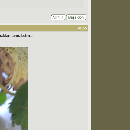
#
1055
rakları temizledim...