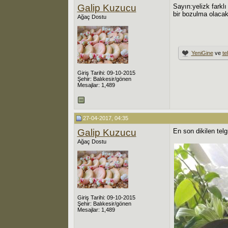
Galip Kuzucu
Sayın:yelizk farkl
bir bozulma olacak
Ağaç Dostu
YeniGine
ve
te
Giriş Tarihi: 09-10-2015
Şehir: Balıkesir/gönen
Mesajlar: 1,489
27-04-2017, 04:35
Galip Kuzucu
En son dikilen telg
Ağaç Dostu
Giriş Tarihi: 09-10-2015
Şehir: Balıkesir/gönen
Mesajlar: 1,489