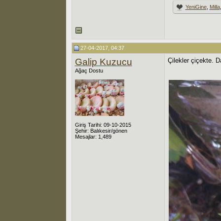
YeniGine
,
Milla
27-04-2017, 04:37
Galip Kuzucu
Çilekler çiçekte. D
Ağaç Dostu
Giriş Tarihi: 09-10-2015
Şehir: Balıkesir/gönen
Mesajlar: 1,489