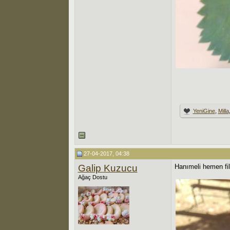
YeniGine
,
Milla
27-04-2017, 04:38
Galip Kuzucu
Hanımeli hemen fil
Ağaç Dostu