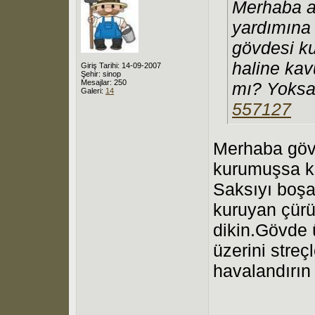
Merhaba ar
yardımına 
gövdesi ku
haline kav
Giriş Tarihi: 14-09-2007
Şehir: sinop
Mesajlar: 250
mı? Yoksa
Galeri:
14
557127
Merhaba gövd
kurumuşsa kö
Saksıyı boşa
kuruyan çürü
dikin.Gövde 
üzerini streç
havalandırın