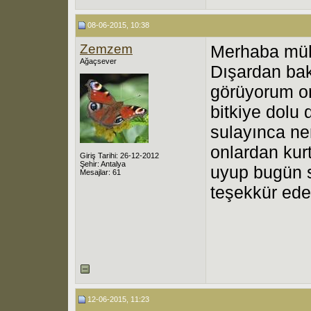
08-06-2015, 10:38
Zemzem
Merhaba mü
Ağaçsever
Dışardan ba
görüyorum onu
bitkiye dolu
sulayınca ne
onlardan kurt
Giriş Tarihi: 26-12-2012
Şehir: Antalya
uyup bugün 
Mesajlar: 61
teşekkür ed
12-06-2015, 11:23