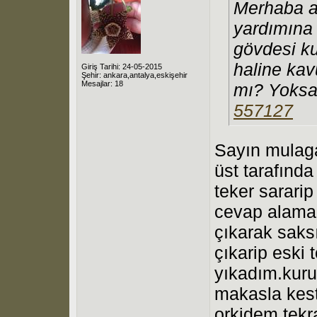
Merhaba ar
yardımına 
gövdesi ku
haline kav
Giriş Tarihi: 24-05-2015
Şehir: ankara,antalya,eskişehir
Mesajlar: 18
mı? Yoksa
557127
Sayın mulaga
üst tarafında
teker sarari
cevap alama
çıkarak saks
çıkarip eski
yıkadım.kuruy
makasla kest
orkidem tekra