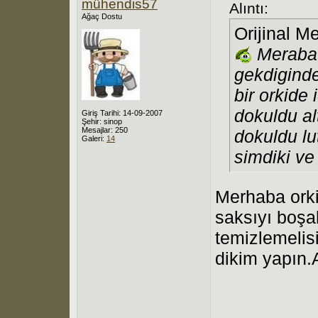
mühendis57
Alıntı:
Ağaç Dostu
Orijinal M
Meraba 
gekdiginde
bir orkide 
dokuldu al
Giriş Tarihi: 14-09-2007
Şehir: sinop
Mesajlar: 250
dokuldu lu
Galeri:
14
simdiki ve
Merhaba orkid
saksıyı boşa
temizlemelis
dikim yapın.Ay