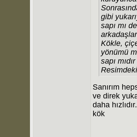
Sonrasında
gibi yukar
sapı mı de
arkadaşlar
Kökle, çiç
yönümü me
sapı mıdı
Resimdekil
Sanırım heps
ve direk yuk
daha hızlıdır
kök