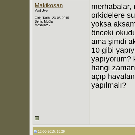
Makikosan
merhabalar, 
Yeni Üye
orkidelere su
Giriş Tarihi: 23-05-2015
Şehir: Muğla
yoksa aksam
Mesajlar: 7
önceki okud
ama şimdi ak
10 gibi yapı
yapıyorum? k
hangi zamanl
açıp havala
yapılmalı?
12-06-2015, 15:29