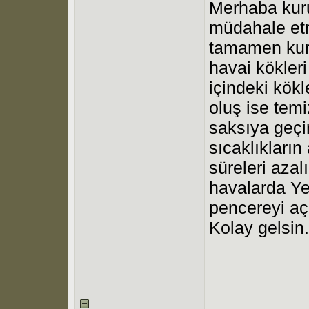
Merhaba kur
müdahale et
tamamen kuru
havai kökleri
içindeki kök
oluş ise temi
saksıya geçi
sıcaklıkların
süreleri azal
havalarda Ye
pencereyi aç
Kolay gelsin.