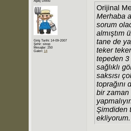
Ağaç Dostu
Orijinal M
Merhaba ar
sorum olac
almıştım ü
tane de ya
Giriş Tarihi: 14-09-2007
Şehir: sinop
Mesajlar: 250
teker teke
Galeri:
14
tepeden 3 
sağlıklı g
saksısı ço
toprağını 
bir zaman 
yapmalıyım
Şimdiden t
ekliyorum