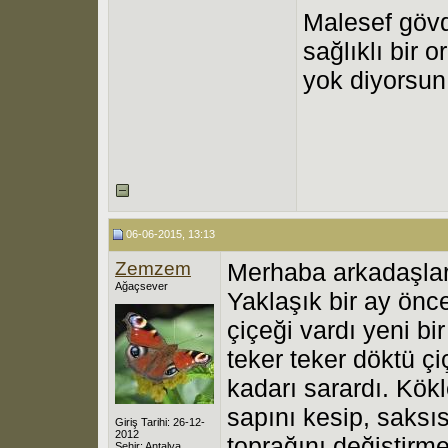
Malesef gövd
sağlıklı bir 
yok diyorsun
06-06-2015, 13:13
Zemzem
Merhaba arkadaşlar 
Ağaçsever
Yaklaşık bir ay önc
çiçeği vardı yeni b
teker teker döktü ç
kadarı sarardı. Kökl
sapını kesip, saksıs
Giriş Tarihi: 26-12-
2012
toprağını değiştirm
Şehir: Antalya