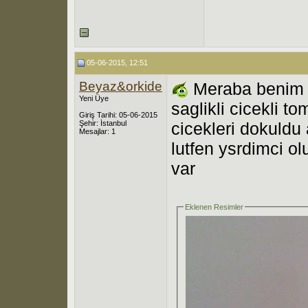
05-06-2015, 12:51
Beyaz&orkide
Meraba benim o
Yeni Üye
saglikli cicekli to
Giriş Tarihi: 05-06-2015
Şehir: İstanbul
cicekleri dokuldu
Mesajlar: 1
lutfen ysrdimci o
var
Eklenen Resimler