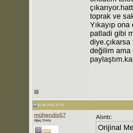
çıkarıyor.hat
toprak ve sa
Yıkayıp ona e
patladi gibi
diye.çıkarsa 
değilim ama b
paylaştım.kar
05-06-2015, 07:45
mühendis57
Alıntı:
Ağaç Dostu
Orijinal M