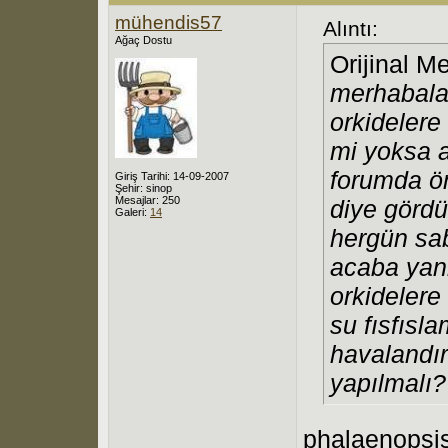
mühendis57
Alıntı:
Ağaç Dostu
Orijinal M
merhabalar
orkidelere
mi yoksa 
forumda ö
Giriş Tarihi: 14-09-2007
Şehir: sinop
Mesajlar: 250
diye görd
Galeri:
14
hergün sab
acaba yan
orkidelere
su fısfısl
havalandı
yapılmalı?
phalaenopsis