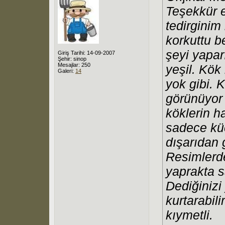
Teşekkür e
tedirginim
korkuttu b
şeyi yapar
Giriş Tarihi: 14-09-2007
Şehir: sinop
Mesajlar: 250
yeşil. Kök
Galeri:
14
yok gibi. 
görünüyo
köklerin ha
sadece küç
dışarıdan 
Resimlerde
yaprakta s
Dediğinizi
kurtarabili
kıymetli.