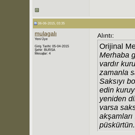
06-06-2015, 03:35
mulagalı
Alıntı:
Yeni Üye
Orijinal M
Giriş Tarihi: 05-04-2015
Şehir: BURSA
Merhaba g
Mesajlar: 4
vardır kur
zamanla sa
Saksıyı bo
edin kuruy
yeniden di
varsa saks
akşamları 
püskürtün.