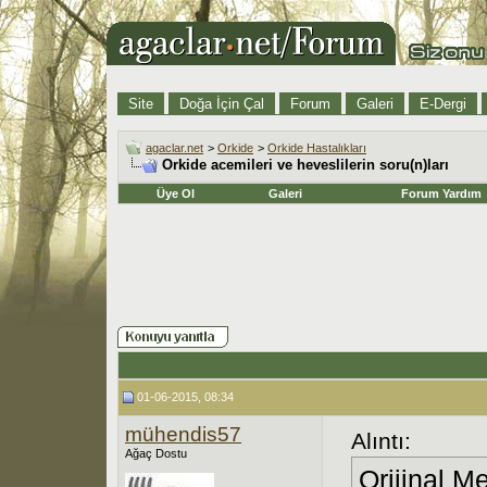
Site
Doğa İçin Çal
Forum
Galeri
E-Dergi
agaclar.net
>
Orkide
>
Orkide Hastalıkları
Orkide acemileri ve heveslilerin soru(n)ları
Üye Ol
Galeri
Forum Yardım
01-06-2015, 08:34
mühendis57
Alıntı:
Ağaç Dostu
Orijinal M