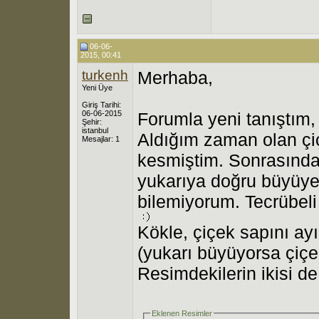
06-06-
2015, 00:41
turkenh
Merhaba,
Yeni Üye
Giriş Tarihi:
06-06-2015
Forumla yeni tanıştım, 
Şehir:
istanbul
Aldığım zaman olan çiç
Mesajlar: 1
kesmiştim. Sonrasında 
yukarıya doğru büyüyen
bilemiyorum. Tecrübeli
Kökle, çiçek sapını a
(yukarı büyüyorsa çiç
Resimdekilerin ikisi d
Eklenen Resimler