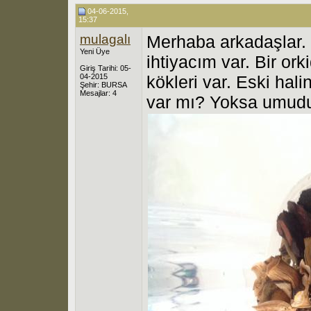
04-06-2015,
15:37
mulagalı
Merhaba arkadaşlar. 
Yeni Üye
ihtiyacım var. Bir or
Giriş Tarihi: 05-
04-2015
kökleri var. Eski hal
Şehir: BURSA
Mesajlar: 4
var mı? Yoksa umud