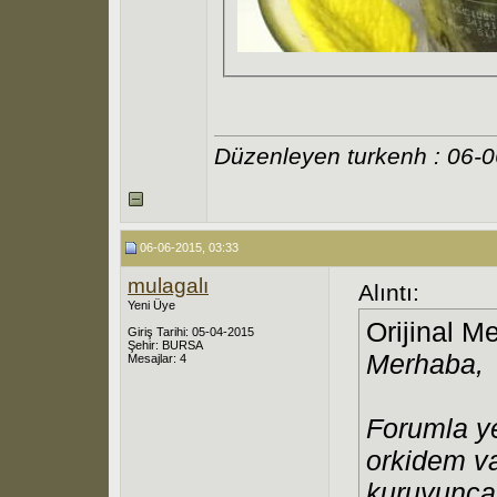
Düzenleyen turkenh : 06-
06-06-2015, 03:33
mulagalı
Alıntı:
Yeni Üye
Orijinal M
Giriş Tarihi: 05-04-2015
Şehir: BURSA
Merhaba,
Mesajlar: 4
Forumla ye
orkidem va
kuruyunca,