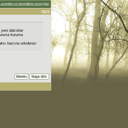
acemileri ve heveslilerin soru(n)ları
#
2271
yeni dalcıklar
kurursa kuruma
aksı harcına orkidenizi