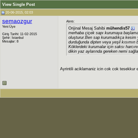
View Single Post
20-06-2015, 02:03
semaozgur
Alıntı:
Yeni Üye
Orijinal Mesaj Sahibi
mühendis57
merhaba çiçek sapı kurumaya başlamam
Giriş Tarihi: 11-02-2015
oluşturur.Ben sap kurumadıkça kesim 
Şehir: İstanbul
Mesajlar: 8
durduğunda dipten veya yeşil kısımın 
Köklerdeki kurumalar için saksı harcını
dikin yaz aylarında gereken nemi sağlayı
Ayrintili aciklamaniz icin cok cok tesekkur