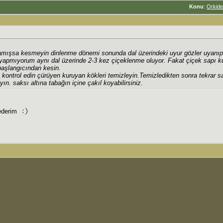
Konu
:
Orkide 
ışsa kesmeyin dinlenme dönemi sonunda dal üzerindeki uyur gözler uyanıp 
yapmıyorum aynı dal üzerinde 2-3 kez çiçeklenme oluyor. Fakat çiçek sapı 
başlangıcından kesin.
 kontrol edin çürüyen kuruyan kökleri temizleyin.Temizledikten sonra tekrar s
n. saksı altına tabağın içine çakıl koyabilirsiniz.
 ederim