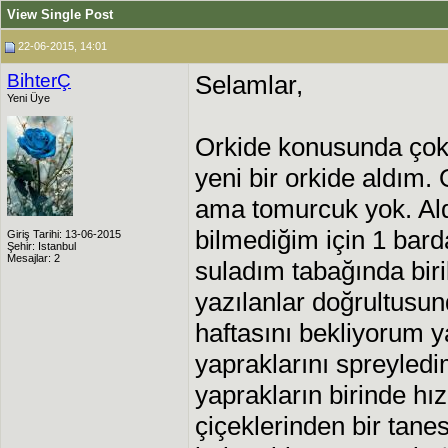
View Single Post
22-06-2015, 14:01
BihterÇ
Selamlar,
Yeni Üye
Orkide konusunda çok
yeni bir orkide aldım.
ama tomurcuk yok. Al
bilmediğim için 1 bar
Giriş Tarihi: 13-06-2015
Şehir: Istanbul
Mesajlar: 2
suladım tabağında bir
yazılanlar doğrultusu
haftasını bekliyorum 
yapraklarını spreyled
yaprakların birinde hız
çiçeklerinden bir tan