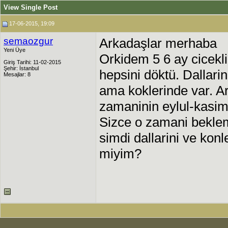
View Single Post
17-06-2015, 19:09
semaozgur
Arkadaşlar merhaba
Yeni Üye
Orkidem 5 6 ay cicekli
Giriş Tarihi: 11-02-2015
Şehir: İstanbul
hepsini döktü. Dallar
Mesajlar: 8
ama koklerinde var. A
zamaninin eylul-kasim
Sizce o zamani bekle
simdi dallarini ve konl
miyim?