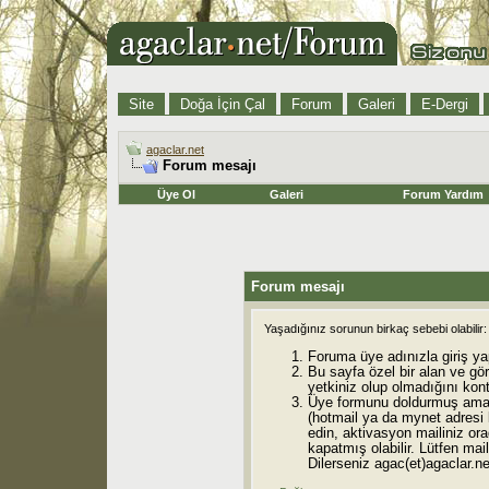
Site
Doğa İçin Çal
Forum
Galeri
E-Dergi
agaclar.net
Forum mesajı
Üye Ol
Galeri
Forum Yardım
Forum mesajı
Yaşadığınız sorunun birkaç sebebi olabilir:
Foruma üye adınızla giriş ya
Bu sayfa özel bir alan ve gö
yetkiniz olup olmadığını kont
Üye formunu doldurmuş ama 
(hotmail ya da mynet adresi
edin, aktivasyon mailiniz orad
kapatmış olabilir. Lütfen mail
Dilerseniz agac(et)agaclar.net