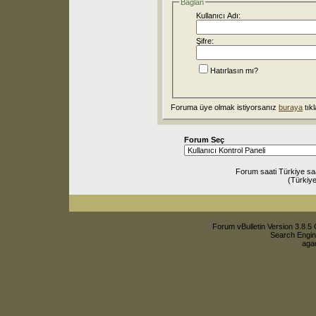
Bağlan
Kullanıcı Adı:
Şifre:
Hatırlasın mı?
Foruma üye olmak istiyorsanız
buraya
tıkl
Forum Seç
Forum saati Türkiye sa
(Türkiye
Forum vBulletin Version 3.8.5 
Search Engin
agac