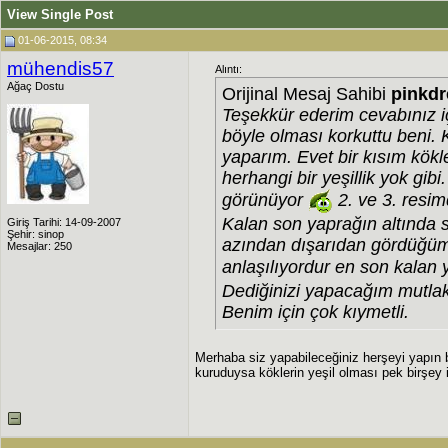
View Single Post
01-06-2015, 08:34
mühendis57
Alıntı:
Ağaç Dostu
Orijinal Mesaj Sahibi
pinkd
Teşekkür ederim cevabınız iç
böyle olması korkuttu beni. 
yaparım. Evet bir kısım kökl
herhangi bir yeşillik yok gib
görünüyor
2. ve 3. resim
Kalan son yaprağın altında s
Giriş Tarihi: 14-09-2007
Şehir: sinop
azından dışarıdan gördüğüm
Mesajlar: 250
anlaşılıyordur en son kalan 
Dediğinizi yapacağım mutlaka.
Benim için çok kıymetli.
Merhaba siz yapabileceğiniz herşeyi yapın
kuruduysa köklerin yeşil olması pek birşey 