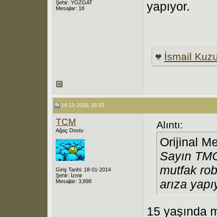
Şehir: YOZGAT
yapıyor.
Mesajlar: 18
İsmail Kuz
14-11-2016, 16:33
TCM
Alıntı:
Ağaç Dostu
Orijinal M
Sayın TMC,
mutfak ro
Giriş Tarihi: 18-01-2014
Şehir: İzmir
arıza yapı
Mesajlar: 3,898
15 yaşında m