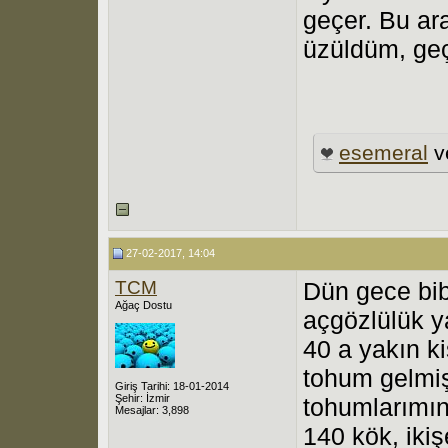
geçer. Bu ara
üzüldüm, ge
esemeral
v
27-02-2017, 14:04
TCM
Dün gece bib
Ağaç Dostu
açgözlülük y
40 a yakın ki
tohum gelmiş
Giriş Tarihi: 18-01-2014
Şehir: İzmir
tohumlarımı
Mesajlar: 3,898
140 kök, ikiş