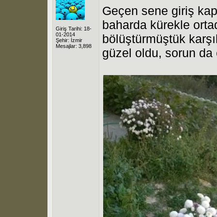
Geçen sene giriş kapı
baharda kürekle orta
Giriş Tarihi: 18-
01-2014
bölüştürmüştük karşı
Şehir: İzmir
Mesajlar: 3,898
güzel oldu, sorun da