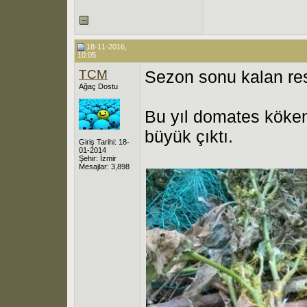
18-11-2016,
10:05
TCM
Sezon sonu kalan re
Ağaç Dostu
Bu yıl domates kökenl
büyük çıktı.
Giriş Tarihi: 18-
01-2014
Şehir: İzmir
Mesajlar: 3,898