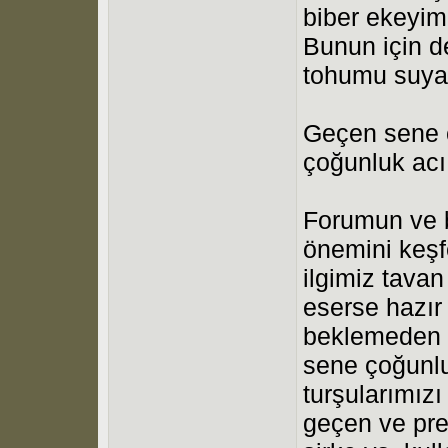
biber ekeyim
Bunun için d
tohumu suya 
Geçen sene ç
çoğunluk acı 
Forumun ve b
önemini keşf
ilgimiz tava
eserse hazır 
beklemeden d
sene çoğunlu
turşularımız
geçen ve pre/