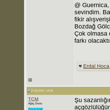
@ Guernica, 
sevindim. Ba
fikir alışve
Bozdağ Gölcü
Çok olmasa 
farkı olacakt
Erdal Hoca
27-02-2017, 14:29
TCM
Şu sazanlığı
Ağaç Dostu
açgözlülüğüm