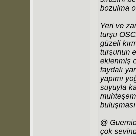
bozulma o
Yeri ve zam
turşu OSCA
güzeli kır
turşunun e
eklenmiş o
faydalı ya
yapımı yoğ
suyuyla ka
muhteşem 
buluşması.
@ Guernic
çok sevind