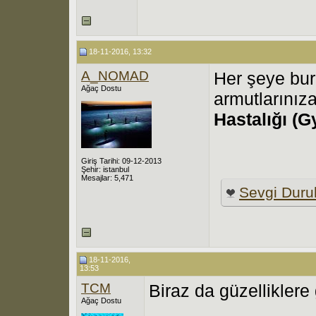
18-11-2016, 13:32
A_NOMAD
Her şeye bu
Ağaç Dostu
armutlarınız
Hastalığı 
Giriş Tarihi: 09-12-2013
Şehir: istanbul
Mesajlar: 5,471
Sevgi Duru
18-11-2016,
13:53
TCM
Biraz da güzelliklere
Ağaç Dostu