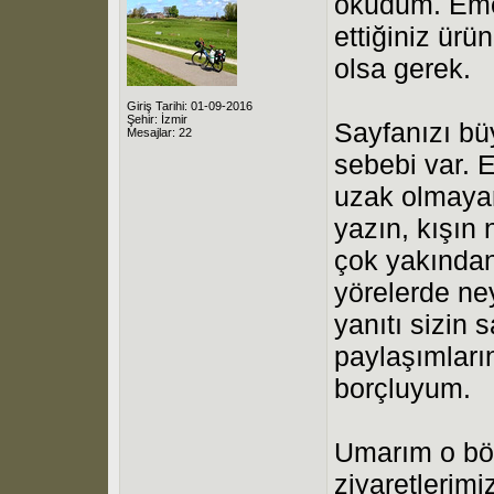
okudum. Emeğ
ettiğiniz ürü
olsa gerek.
Giriş Tarihi: 01-09-2016
Şehir: İzmir
Sayfanızı bü
Mesajlar: 22
sebebi var. 
uzak olmayan
yazın, kışın n
çok yakından
yörelerde ne
yanıtı sizin 
paylaşımları
borçluyum.
Umarım o bö
ziyaretlerimi