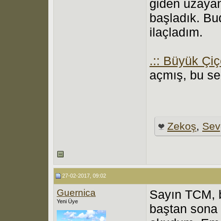
giden uzayan
başladık. B
ilaçladım.
.:: Büyük Çiçe
açmış, bu sen
Zekoş
,
Sev
27-02-2017, 09:02
Guernica
Sayın TCM, b
Yeni Üye
baştan sona b