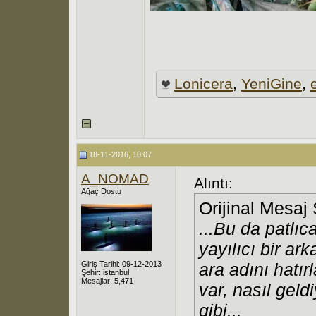
Lonicera
,
YeniGine
,
18-11-2016, 10:07
A_NOMAD
Alıntı:
Ağaç Dostu
Orijinal Mesaj
...Bu da patlıc
yayılıcı bir a
Giriş Tarihi: 09-12-2013
ara adını hatı
Şehir: istanbul
Mesajlar: 5,471
var, nasıl geld
gibi...