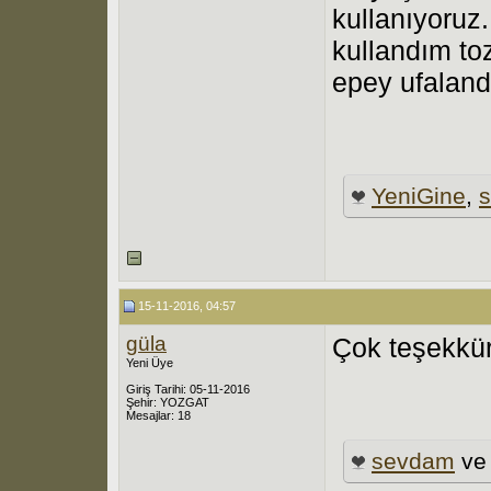
kullanıyoru
kullandım to
epey ufaland
YeniGine
,
s
15-11-2016, 04:57
güla
Çok teşekkür
Yeni Üye
Giriş Tarihi: 05-11-2016
Şehir: YOZGAT
Mesajlar: 18
sevdam
v