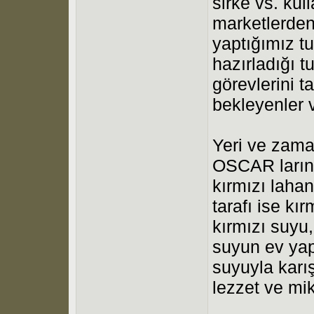
sirke vs. ku
marketlerden
yaptığımız t
hazırladığı 
görevlerini t
bekleyenler 
Yeri ve zaman
OSCAR larını
kırmızı laha
tarafı ise kı
kırmızı suyu,
suyun ev yap
suyuyla kar
lezzet ve mi