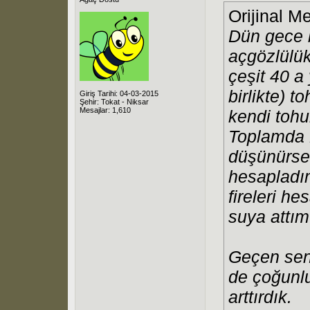
Orijinal M
Dün gece 
açgözlülü
çeşit 40 a
birlikte) 
Giriş Tarihi: 04-03-2015
Şehir: Tokat - Niksar
Mesajlar: 1,610
kendi toh
Toplamda 1
düşünürse
hesapladım
fireleri h
suya attım
Geçen sen
de çoğunlu
arttırdık.