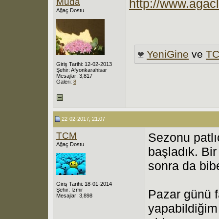
Muda
http://www.agacl
Ağaç Dostu
YeniGine
ve
T
Giriş Tarihi: 12-02-2013
Şehir: Afyonkarahisar
Mesajlar: 3,817
Galeri:
8
22-02-2017, 21:07
TCM
Sezonu patlı
Ağaç Dostu
başladık. Bi
sonra da bibe
Giriş Tarihi: 18-01-2014
Şehir: İzmir
Pazar günü f
Mesajlar: 3,898
yapabildiğim