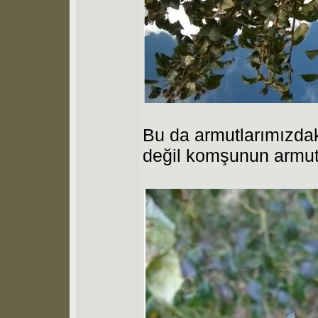
Bu da armutlarımızd
değil komşunun armutl