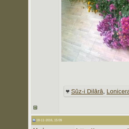
Sûz-i Dilârâ
,
Lonicer
18-11-2016, 15:09