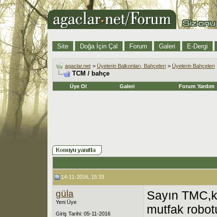
Site
Doğa İçin Çal
Forum
Galeri
E-Dergi
agaclar.net
>
Üyelerin Balkonları, Bahçeleri
>
Üyelerin Bahçeleri
TCM / bahçe
Üye Ol
Galeri
Forum Yardım
14-11-2016, 15:33
güla
Sayın TMC,ku
Yeni Üye
mutfak robot
Giriş Tarihi: 05-11-2016