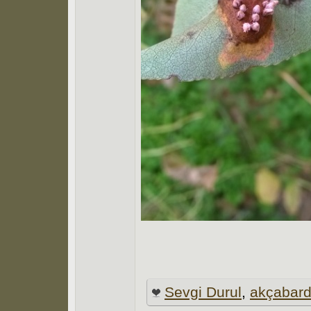
Sevgi Durul
,
akçabar