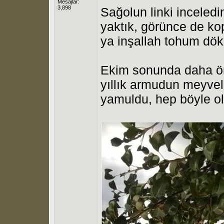
Mesajlar:
3,898
Sağolun linki inceledim
yaktık, görünce de ko
ya inşallah tohum dök
Ekim sonunda daha ön
yıllık armudun meyvel
yamuldu, hep böyle ol