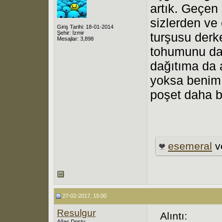
artık. Geçen
sizlerden ve 
Giriş Tarihi: 18-01-2014
Şehir: İzmir
turşusu derk
Mesajlar: 3,898
tohumunu da 
dağıtıma da 
yoksa benim
poşet daha b
esemeral
v
27-02-2017, 15:00
Resulgur
Alıntı:
Ağaç Dostu