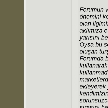
Forumun v
önemini k
olan ilgim
aklımıza e
yarısını b
Oysa bu s
oluşan tur
Forumda ba
kullanarak
kullanmadı
marketlerd
ekleyerek 
kendimizin
sorunsuzca
sırasını be