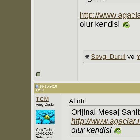
http://www.agacl
olur kendisi
Sevgi Durul
ve
Y
18-11-2016,
13:19
TCM
Alıntı:
Ağaç Dostu
Orijinal Mesaj Sahi
http://www.agaclar.
olur kendisi
Giriş Tarihi:
18-01-2014
Şehir: İzmir