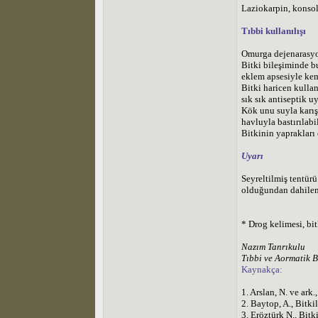
Laziokarpin, konsoli
Tıbbi kullanılışı
Omurga dejenarasyo
Bitki bileşiminde b
eklem apsesiyle kemi
Bitki haricen kulla
sık sık antiseptik u
Kök unu suyla karışt
havluyla bastırılabil
Bitkinin yaprakları
Uyarı
Seyreltilmiş tentürü
olduğundan dahilen
* Drog kelimesi, bitk
Nazım Tanrıkulu
Tıbbi ve Aormatik Bi
Kaynakça:
1. Arslan, N. ve ark
2. Baytop, A., Bitki
3. Eröztürk N., Bitk