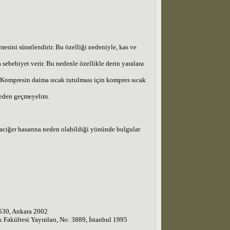
sini süratlendirir. Bu özelliği nedeniyle, kas ve
sebebiyet verir. Bu nedenle özellikle derin yaralara
ır. Kompresin daima sıcak tutulması için kompres sıcak
tmeden geçmeyelim.
araciğer hasarına neden olabildiği yönünde bulgular
 1530, Ankara 2002
ık Fakültesi Yayınları, No: 3889, İstanbul 1995