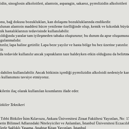
din, sinoglosin alkoloitleri, alantoin, asparagin, sakaroz, pyrrolizidin alkoloitleri
nu, bağ dokusu bozuklukları, kan dolaşımı bozukluklarında endikedir.
ulunan alantoin maddesi hücre yenileme özelliğinde olup, kemik ve kıkırdak büyüme
k hastalıklarının tedavisinde kullanılabilir.
nıldığında yaralar tam iyileşmeden tabaka oluştururur; bu durum da apse oluşumuna 
ygulanmalıdır.
ırılır, lapa haline getirilir. Lapa beze yayılır ve hasta bölge bu bez üzerine yatırıl
ir.
 da tedavide kullanılır ancak yaprakların taze haldeyken etkin olduğunu da belir
 dahilen kullanılabilir. Ancak bitkinin içerdiği pyrrolizidin alkoloidi nedeniyle k
 kullanımını tavsiye etmiyoruz.
ilerin ilaç olarak kullanılan kısımlarını ifade eder.
tkiler Teknikeri
., Tıbbi Bitkiler İsim Kılavuzu, Ankara Üniversitesi Ziraat Fakültesi Yayınları, No:
lerin Bilimsel Adlarındaki Niteleyiciler ve Anlamları, İstanbul Üniversitesi Eczacıl
ilerle Sağlıklı Yaşama, Anahtar Kitap Yayınları, İstanbul