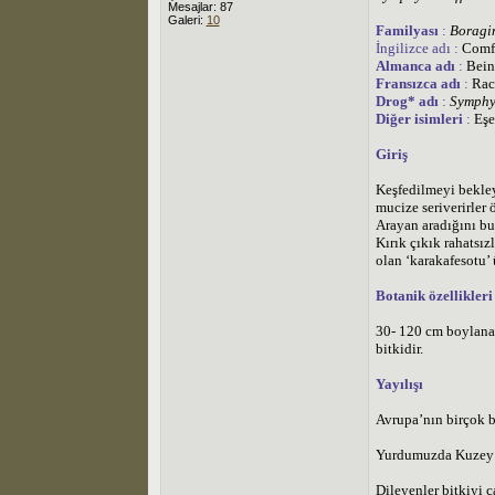
Mesajlar: 87
Galeri:
10
Familyası
:
Boragi
İngilizce adı :
Comfr
Almanca adı
:
Bein
Fransızca adı
:
Rac
Drog* adı
:
Symphy
Diğer isimleri
:
Eşe
Giriş
Keşfedilmeyi bekley
mucize seriverirler
Arayan aradığını bul
Kırık çıkık rahatsız
olan ‘karakafesotu’
Botanik özellikleri
30- 120 cm boylanabi
bitkidir.
Yayılışı
Avrupa’nın birçok b
Yurdumuzda Kuzey An
Dileyenler bitkiyi c