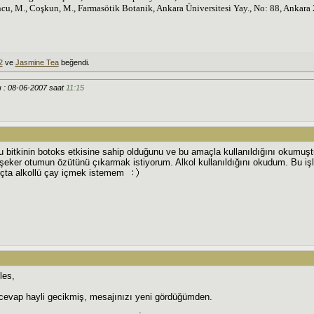
ncu, M., Coşkun, M., Farmasötik Botanik, Ankara Üniversitesi Yay., No: 88, Ankara
2
ve
Jasmine Tea
beğendi.
ı : 08-06-2007 saat
11:15
u bitkinin botoks etkisine sahip olduğunu ve bu amaçla kullanıldığını okum
a şeker otumun özütünü çıkarmak istiyorum. Alkol kullanıldığını okudum. Bu işle
uçta alkollü çay içmek istemem
les,
evap hayli gecikmiş, mesajınızı yeni gördüğümden.