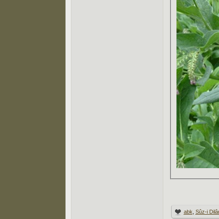
abk
,
Sûz-i Dilâ