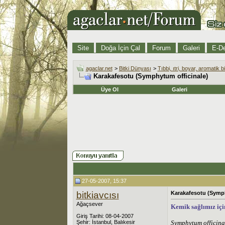
Site
Doğa İçin Çal
Forum
Galeri
E-De
agaclar.net
>
Bitki Dünyası
>
Tıbbi, ıtri, boyar, aromatik bi
Karakafesotu (Symphytum officinale)
Üye Ol
Galeri
27-05-2007, 15:37
bitkiavcısı
Karakafesotu (Symph
Ağaçsever
Kemik sağlımız içi
Giriş Tarihi: 08-04-2007
Şehir: İstanbul, Balıkesir
Symphytum officina