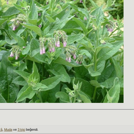
râ
,
Muda
ve
3 kişi
beğendi.