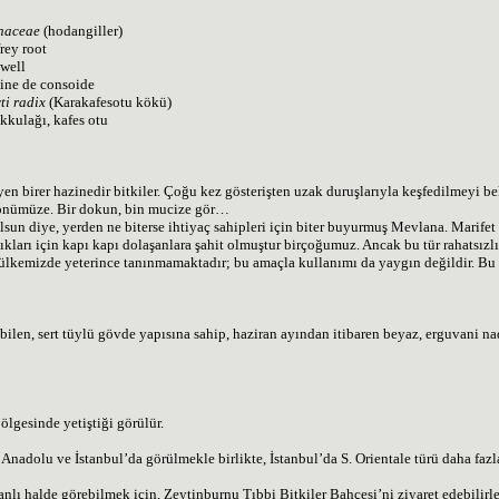
naceae
(hodangiller)
ey root
well
ine de consoide
ti radix
(Karakafesotu kökü)
kkulağı, kafes otu
en birer hazinedir bitkiler. Çoğu kez gösterişten uzak duruşlarıyla keşfedilmeyi b
 önümüze. Bir dokun, bin mucize gör…
sun diye, yerden ne biterse ihtiyaç sahipleri için biter buyurmuş Mevlana. Marifet y
lıkları için kapı kapı dolaşanlara şahit olmuştur birçoğumuz. Ancak bu tür rahatsızl
 ülkemizde yeterince tanınmamaktadır; bu amaçla kullanımı da yaygın değildir. Bu d
len, sert tüylü gövde yapısına sahip, haziran ayından itibaren beyaz, erguvani nad
ölgesinde yetiştiği görülür.
adolu ve İstanbul’da görülmekle birlikte, İstanbul’da S. Orientale türü daha fazla 
anlı halde görebilmek için, Zeytinburnu Tıbbi Bitkiler Bahçesi’ni ziyaret edebilirle