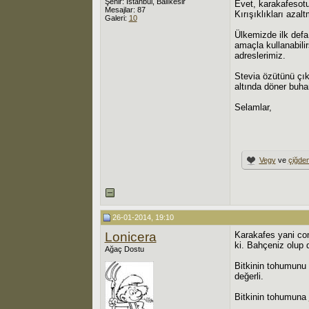
Şehir: İstanbul, Balıkesir
Evet, karakafesotu
Mesajlar: 87
Kırışıklıkları azal
Galeri:
10
Ülkemizde ilk defa
amaçla kullanabili
adreslerimiz.
Stevia özütünü çık
altında döner buhar
Selamlar,
Vegy
ve
çiğde
26-01-2014, 19:10
Lonicera
Karakafes yani com
ki. Bahçeniz olup 
Ağaç Dostu
Bitkinin tohumunu 
değerli.
Bitkinin tohumuna