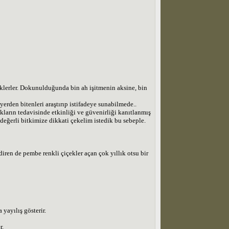
eklerler. Dokunulduğunda bin ah işitmenin aksine, bin
erden bitenleri araştırıp istifadeye sunabilmede..
ıkların tedavisinde etkinliği ve güvenirliği kanıtlanmış
eğerli bitkimize dikkati çekelim istedik bu sebeple.
iren de pembe renkli çiçekler açan çok yıllık otsu bir
yayılış gösterir.
r.