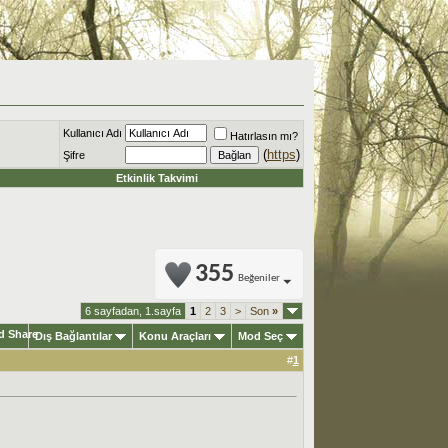
Kullanıcı Adı
Hatırlasın mı?
(
https
)
Şifre
Etkinlik Takvimi
355
Beğeniler
6 sayfadan, 1.sayfa
1
2
3
>
Son
»
Dış Bağlantılar
Konu Araçları
Mod Seç
#
1