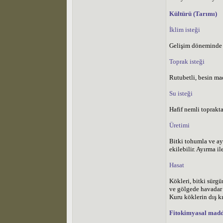
Kültürü (Tarımı)
İklim isteği
Gelişim döneminde d
Toprak isteği
Rutubetli, besin mad
Su isteği
Hafif nemli toprakta
Üretimi
Bitki tohumla ve ayı
ekilebilir. Ayırma il
Hasat
Kökleri, bitki sürg
ve gölgede havadar b
Kuru köklerin dış kı
Fitokimyasal madd