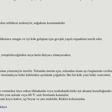
on tehlikesi nedeniyle, soğuktan korunmalıdır.
desince zengin ve iyi kök gelişimi için gevşek yapılı toprakları tercih eder.
 yetiştirileceğinden suya fazla ihtiyacı olmayacaktır.
rma yöntemiyle üretilir. Tohumla üretim için, tohumlar nisan ayı başlarında violler
e üretimdeyse bitki köklerden ayrılarak çoğaltılır. Her bir kök yeni bitki verecektir.
ün vermeden önce erken ilkbaharda veya sonbaharda bitki üst aksamı kuruduğunda topr
ir yere aslırak veya 60 ºC ısılı fırınlarda kurutulur.
smı koyu kahve, içi beyaz ve sarı renklidir. Kökler kokusuzdur.
eleri