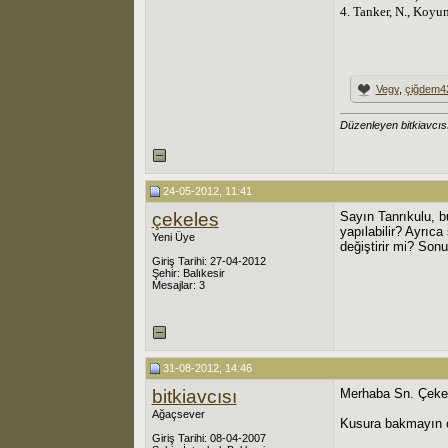
4. Tanker, N., Koyu
Vegy
,
çiğdem4
Düzenleyen bitkiavcıs
24-05-2012, 11:41
çekeles
Sayın Tanrıkulu, b
yapılabilir? Ayrıc
Yeni Üye
değiştirir mi? Son
Giriş Tarihi: 27-04-2012
Şehir: Balıkesir
Mesajlar: 3
31-08-2012, 14:46
bitkiavcısı
Merhaba Sn. Çeke
Ağaçsever
Kusura bakmayın c
Giriş Tarihi: 08-04-2007