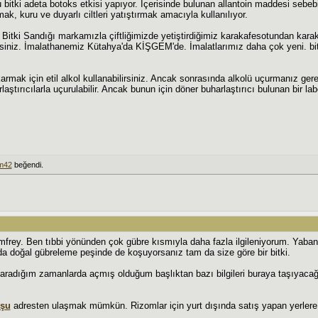
 bitki adeta botoks etkisi yapıyor. İçerisinde bulunan allantoin maddesi sebebi
tmak, kuru ve duyarlı ciltleri yatıştırmak amacıyla kullanılıyor.
 Bitki Sandığı markamızla çiftliğimizde yetiştirdiğimiz karakafesotundan kara
rsiniz. İmalathanemiz Kütahya'da KİŞGEM'de. İmalatlarımız daha çok yeni. bit
armak için etil alkol kullanabilirsiniz. Ancak sonrasında alkolü uçurmanız ger
laştırıcılarla uçurulabilir. Ancak bunun için döner buharlaştırıcı bulunan bir l
m42
beğendi.
frey. Ben tıbbi yönünden çok gübre kısmıyla daha fazla ilgileniyorum. Yaban
da doğal gübreleme peşinde de koşuyorsanız tam da size göre bir bitki.
aradığım zamanlarda açmış olduğum başlıktan bazı bilgileri buraya taşıyacağ
şu
adresten ulaşmak mümkün. Rizomlar için yurt dışında satış yapan yerlere