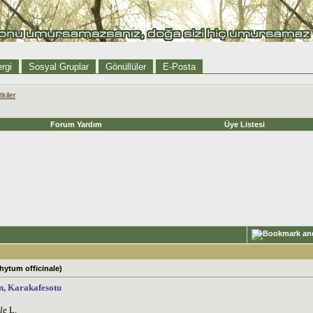
rgi
Sosyal Gruplar
Gönüllüler
E-Posta
tkiler
Forum Yardım
Üye Listesi
ytum officinale)
n, Karakafesotu
le
L.