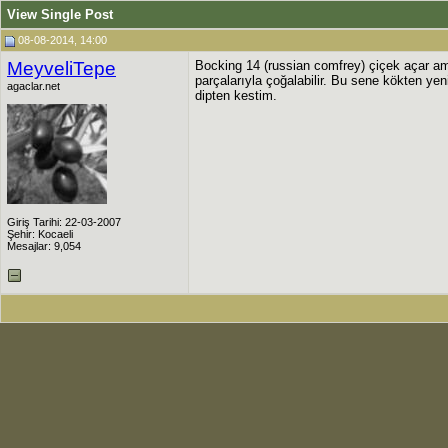
View Single Post
08-08-2014, 14:00
MeyveliTepe
Bocking 14 (russian comfrey) çiçek açar a
parçalarıyla çoğalabilir. Bu sene kökten yeni
agaclar.net
dipten kestim.
Giriş Tarihi: 22-03-2007
Şehir: Kocaeli
Mesajlar: 9,054