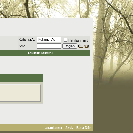
Kullanıcı Adı
Hatırlasın mı?
(
https
)
Şifre
Etkinlik Takvimi
agaclar.net
-
Arşiv
-
Başa Dön