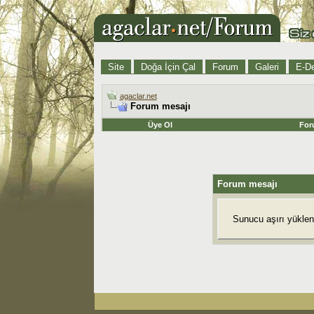
Site
Doğa İçin Çal
Forum
Galeri
E-De
agaclar.net
Forum mesajı
Üye Ol
For
Forum mesajı
Sunucu aşırı yüklend