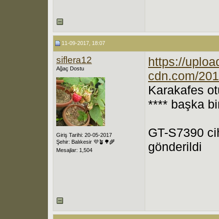
11-09-2017, 18:07
siflera12
https://uploa
Ağaç Dostu
cdn.com/201
Karakafes o
**** başka bir
GT-S7390 cih
Giriş Tarihi: 20-05-2017
Şehir: Balıkesir 💜🪴🌳🌾
gönderildi
Mesajlar: 1,504