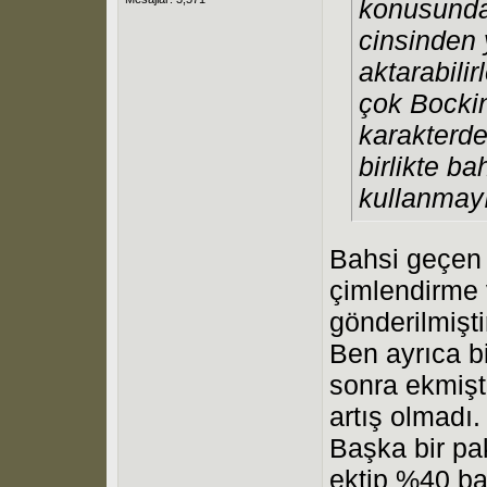
konusunda
cinsinden y
aktarabili
çok Bockin
karakterde
birlikte b
kullanmay
Bahsi geçen 
çimlendirme 
gönderilmişti
Ben ayrıca b
sonra ekmişt
artış olmadı.
Başka bir pak
ektip %40 ba