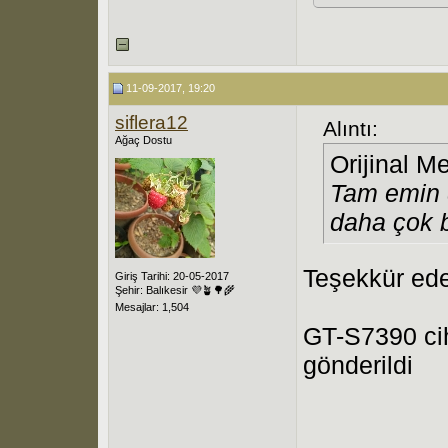
11-09-2017, 19:20
siflera12
Alıntı:
Ağaç Dostu
Orijinal M
Tam emin 
daha çok b
Teşekkür ede
Giriş Tarihi: 20-05-2017
Şehir: Balıkesir 💜🪴🌳🌾
Mesajlar: 1,504
GT-S7390 cih
gönderildi