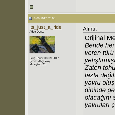
11-09-2017, 23:08
its_just_a_ride
Alıntı:
Ağaç Dostu
Orijinal M
Bende her 
veren tür
Giriş Tarihi: 08-09-2017
yetiştirmi
Şehir: Milky Way
Mesajlar: 620
Zaten toh
fazla deği
yavru oluş
dibinde ger
olacağını 
yavruları 