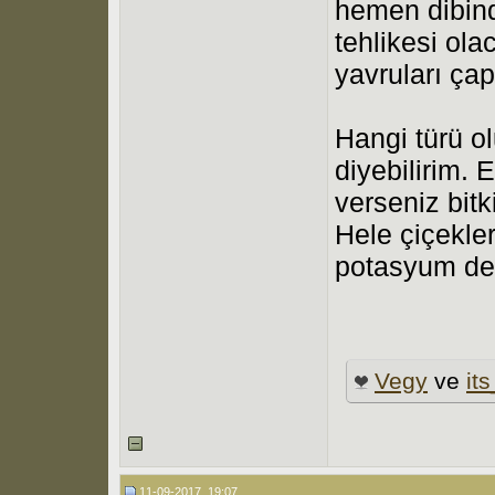
hemen dibinde
tehlikesi ol
yavruları ça
Hangi türü ol
diyebilirim. E
verseniz bitk
Hele çiçekler
potasyum de
Vegy
ve
it
11-09-2017, 19:07