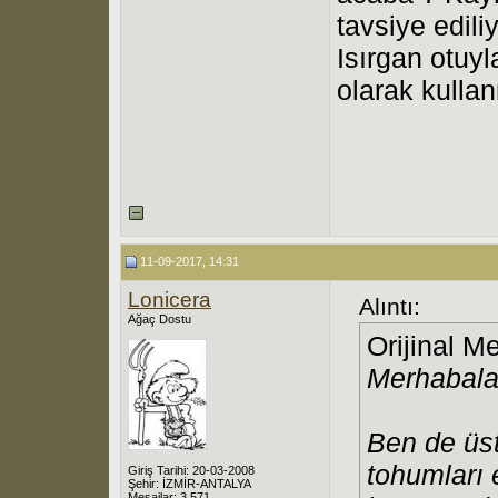
tavsiye edili
Isırgan otuyl
olarak kulla
11-09-2017, 14:31
Lonicera
Alıntı:
Ağaç Dostu
Orijinal M
Merhabala
Ben de üst
tohumları
Giriş Tarihi: 20-03-2008
Şehir: İZMİR-ANTALYA
Mesajlar: 3,571