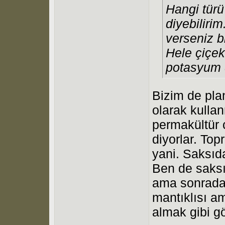
Hangi türü
diyebilirim
verseniz b
Hele çiçekl
potasyum 
Bizim de plan
olarak kulla
permakültür
diyorlar. Top
yani. Saksıd
Ben de saksı
ama sonradan
mantıklısı a
almak gibi g