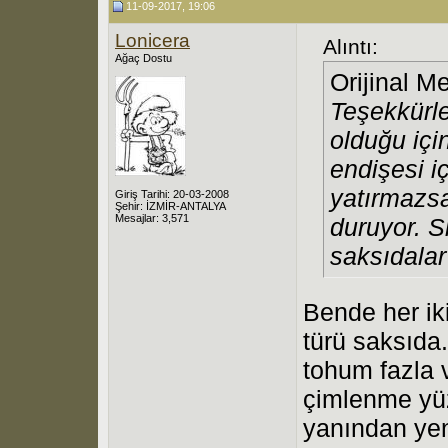
11-09-2017, 19:06
Lonicera
Alıntı:
Ağaç Dostu
Orijinal M
Teşekkürle
olduğu içi
endişesi i
yatırmazsa
Giriş Tarihi: 20-03-2008
Şehir: İZMİR-ANTALYA
Mesajlar: 3,571
duruyor. S
saksıdalar
Bende her ik
türü saksıda
tohum fazla 
çimlenme yüz
yanından yen