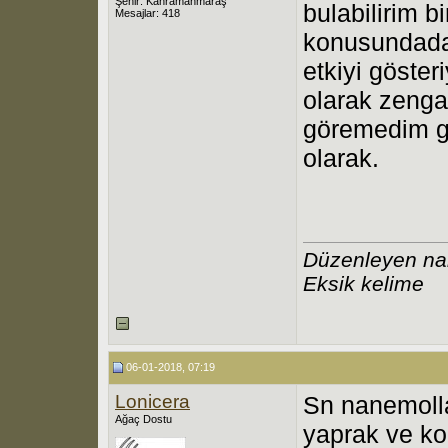
Şehir: Kahramanmaraş
bulabilirim bi
Mesajlar: 418
konusundada 
etkiyi göste
olarak zenga
göremedim gü
olarak.
Düzenleyen na
Eksik kelime
06-01-2018, 07:19
Lonicera
Sn nanemolla
Ağaç Dostu
yaprak ve ko