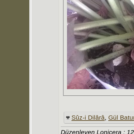
Sûz-i Dilârâ
,
Gül Batu
Düzenleyen Lonicera : 1