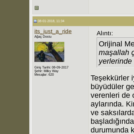
08-01-2018, 11:34
its_just_a_ride
Alıntı:
Ağaç Dostu
Orijinal M
maşallah ç
yerlerinde
Giriş Tarihi: 08-09-2017
Şehir: Milky Way
Mesajlar: 620
Teşekkürler i
büyüdüler ge
verenleri de 
aylarında. Ki
ve saksılar
başladığınd
durumunda ka