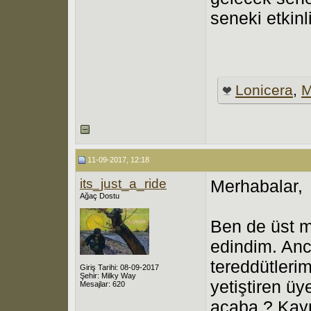
seneki etkin
Lonicera
,
M
11-09-2017, 12:18
its_just_a_ride
Merhabalar,
Ağaç Dostu
Ben de üst m
edindim. An
tereddütleri
Giriş Tarihi: 08-09-2017
Şehir: Milky Way
yetiştiren üye
Mesajlar: 620
acaba ? Kayn