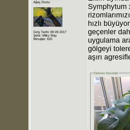
Ağaç Dostu
Symphytum x
rizomlarımız
hızlı büyüyor
geçenler dahi
Giriş Tarihi: 08-09-2017
Şehir: Milky Way
uygulama araz
Mesajlar: 620
gölgeyi tole
aşırı agresifl
Eklenen Resimler