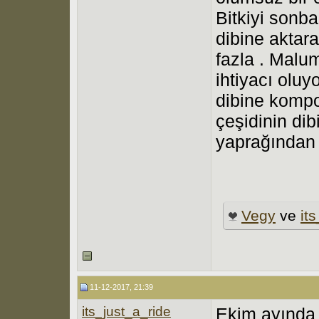
Bitkiyi sonb
dibine aktar
fazla . Malum
ihtiyacı olu
dibine kompo
çeşidinin di
yaprağından 
Vegy
ve
it
11-12-2017, 21:39
its_just_a_ride
Ekim ayında 