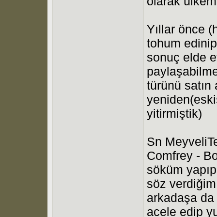
olarak ülkem
Yıllar önce (
tohum edinip
sonuç elde e
paylaşabilme
türünü satın 
yeniden(eski
yitirmiştik)
Sn MeyveliTe
Comfrey - Bo
söküm yapıp 
söz verdiğim
arkadaşa da 
acele edip yu