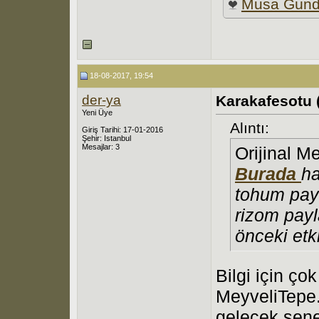
Musa Gün
18-08-2017, 19:54
der-ya
Karakafesotu 
Yeni Üye
Alıntı:
Giriş Tarihi: 17-01-2016
Şehir: Istanbul
Mesajlar: 3
Orijinal M
Burada
ha
tohum pay
rizom payl
önceki etki
Bilgi için ço
MeyveliTepe.
gelecek sene