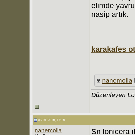
elimde yavru
nasip artık.
karakafes o
nanemolla
Düzenleyen Lo
06-01-2018, 17:18
nanemolla
Sn lonicera i