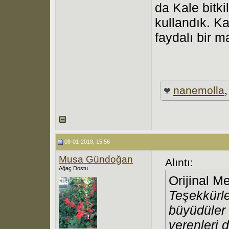
da Kale bitki
kullandık. K
faydalı bir ma
nanemolla
08-01-2018, 15:56
Musa Gündoğan
Alıntı:
Ağaç Dostu
Orijinal M
Teşekkürler
büyüdüler 
verenleri 