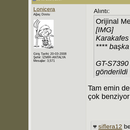
Lonicera
Alıntı:
Ağaç Dostu
Orijinal M
[IMG]
Karakafes
**** başka 
Giriş Tarihi: 20-03-2008
Şehir: İZMİR-ANTALYA
Mesajlar: 3,571
GT-S7390 
gönderildi
Tam emin de
çok benziyor 
siflera12
be