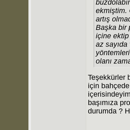
buzdolabı
ekmiştim.
artış olmad
Başka bir 
içine ekti
az sayıda 
yöntemleri
olanı zama
Teşekkürler b
için bahçede
içerisindeyi
başımıza pro
durumda ? H