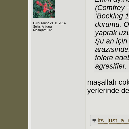
(Comfrey 
‘Bocking 1
durumu. Ol
Giriş Tarihi: 21-11-2014
Şehir: Ankara
Mesajlar: 812
yaprak uzu
Şu an için
arazisinde
tolere ede
agresifler.
maşallah çok
yerlerinde de
its_just_a_