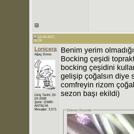
12-09-2017,
06:28
Lonicera
Benim yerim olmadığı 
Ağaç Dostu
Bocking çeşidi toprak
bocking çeşidini kull
gelişip çoğalsın diye 
comfreyin rizom çoğal
sezon başı ekildi)
Giriş Tarihi: 20-
03-2008
Şehir: İZMİR-
ANTALYA
Mesajlar: 3,571
Eklenen Resimler