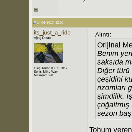
14-09-2017, 12:00
its_just_a_ride
Alıntı:
Ağaç Dostu
Orijinal M
Benim yeri
saksıda ma
Giriş Tarihi: 08-09-2017
Diğer türü
Şehir: Milky Way
Mesajlar: 620
çeşidini k
rizomları 
şimdilik. 
çoğaltmış 
sezon başı
Tohum veren 