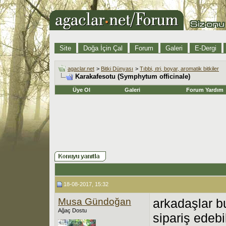
Site
Doğa İçin Çal
Forum
Galeri
E-Dergi
agaclar.net
>
Bitki Dünyası
>
Tıbbi, ıtri, boyar, aromatik bitkiler
Karakafesotu (Symphytum officinale)
Üye Ol
Galeri
Forum Yardım
18-08-2017, 15:32
Musa Gündoğan
arkadaşlar b
Ağaç Dostu
sipariş edebi