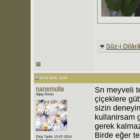
Sûz-i Dilâr
05-01-2018, 19:09
nanemolla
Sn meyveli t
Ağaç Dostu
çiçeklere gü
sizin deneyi
kullanirsam 
gerek kalma
Birde eğer t
Giriş Tarihi: 13-07-2014