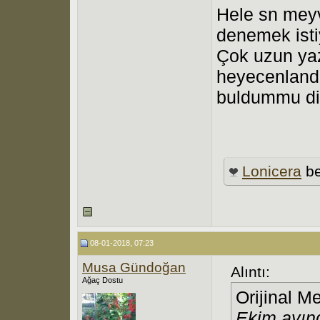
Hele sn meyve
denemek isti
Çok uzun ya
heyecenlandi
buldummu d
Lonicera
be
08-01-2018, 07:23
Musa Gündoğan
Alıntı:
Ağaç Dostu
Orijinal M
Ekim ayınd