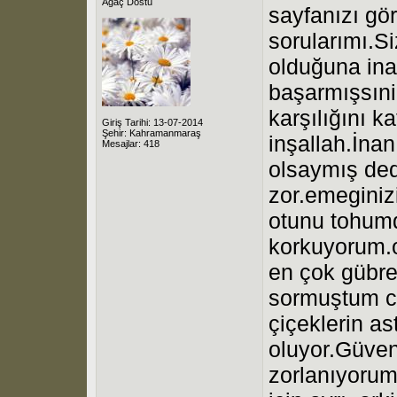
Ağaç Dostu
sayfanızı gö
sorularımı.Si
olduğuna ina
başarmışsıni
karşılığını k
Giriş Tarihi: 13-07-2014
Şehir: Kahramanmaraş
inşallah.İna
Mesajlar: 418
olsaymış de
zor.emeginiz
otunu tohum
korkuyorum.o
en çok gübre
sormuştum c
çiçeklerin a
oluyor.Güven
zorlanıyorum