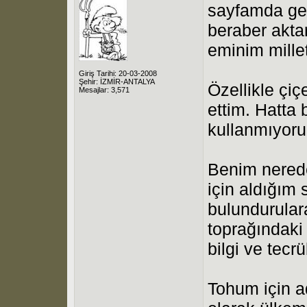
sayfamda ger
beraber akta
eminim millet
Giriş Tarihi: 20-03-2008
Şehir: İZMİR-ANTALYA
Özellikle çi
Mesajlar: 3,571
ettim. Hatta
kullanmıyorum
Benim nerede
için aldığım
bulundurular
toprağındaki
bilgi ve tecr
Tohum için a