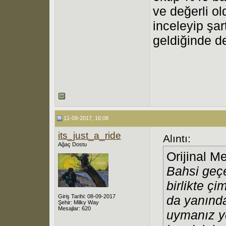
ve değerli o
inceleyip şa
geldiğinde de
11-09-2017, 16:08
its_just_a_ride
Alıntı:
Ağaç Dostu
Orijinal M
Bahsi geç
birlikte çi
Giriş Tarihi: 08-09-2017
da yanında
Şehir: Milky Way
Mesajlar: 620
uymanız ye