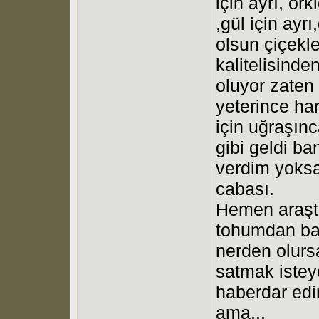
için ayrı, ork
,gül için ayrı
olsun çiçekl
kalitelisind
oluyor zaten 
yeterince ha
için uğraşınc
gibi geldi ba
verdim yoks
cabası.
Hemen araşt
tohumdan baş
nerden olur
satmak istey
haberdar edi
ama...