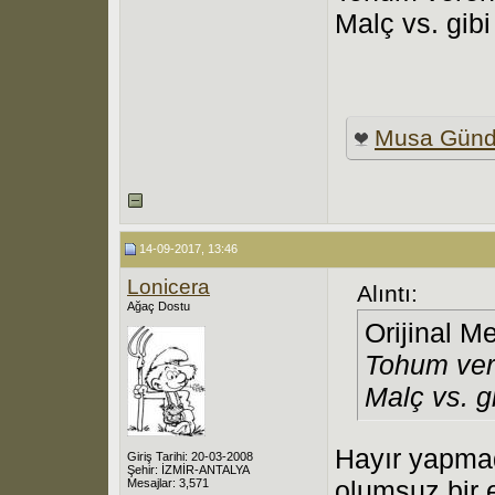
Malç vs. gibi
Musa Gün
14-09-2017, 13:46
Lonicera
Alıntı:
Ağaç Dostu
Orijinal M
Tohum vere
Malç vs. g
Hayır yapmadı
Giriş Tarihi: 20-03-2008
Şehir: İZMİR-ANTALYA
olumsuz bir 
Mesajlar: 3,571