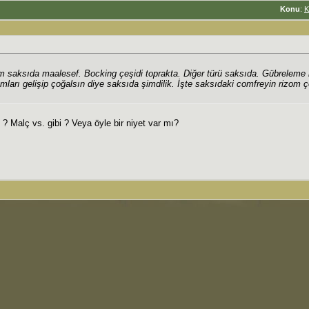
Konu
:
K
im saksıda maalesef. Bocking çeşidi toprakta. Diğer türü saksıda. Gübreleme i
ları gelişip çoğalsın diye saksıda şimdilik. İşte saksıdaki comfreyin rizom ç
? Malç vs. gibi ? Veya öyle bir niyet var mı?