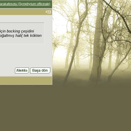
arakafesotu (Symphytum officinale)
#
73
çin bocking çeşidini
oğaltmış hali( tek kökten