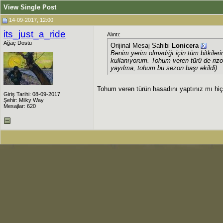
View Single Post
14-09-2017, 12:00
its_just_a_ride
Alıntı:
Ağaç Dostu
Orijinal Mesaj Sahibi
Lonicera
Benim yerim olmadığı için tüm bitkiler
kullanıyorum. Tohum veren türü de rizom
yayılma, tohum bu sezon başı ekildi)
Tohum veren türün hasadını yaptınız mı hiç 
Giriş Tarihi: 08-09-2017
Şehir: Milky Way
Mesajlar: 620