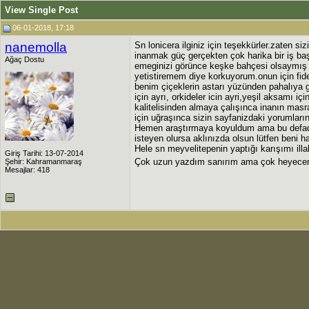
View Single Post
06-01-2018, 17:18
nanemolla
Sn lonicera ilginiz için teşekkürler.zaten s
inanmak güç gerçekten çok harika bir iş baş
Ağaç Dostu
emeginizi görünce keşke bahçesi olsaymış 
yetistiremem diye korkuyorum.onun için fi
benim çiçeklerin astarı yüzünden pahalıya g
için ayrı, orkideler icin ayri,yeşil aksamı iç
kalitelisinden almaya çalışınca inanın masr
için uğraşınca sizin sayfanizdaki yorumları
Hemen araştırmaya koyuldum ama bu defada
isteyen olursa aklınızda olsun lütfen beni 
Hele sn meyvelitepenin yaptığı karışımı ill
Giriş Tarihi: 13-07-2014
Çok uzun yazdım sanırım ama çok heyecen
Şehir: Kahramanmaraş
Mesajlar: 418