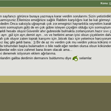
Konu
:
K
izin sayfanızı görünce buraya yazmaya karar verdim sorularımı.Sizin yetistirdik
armışsıniz.Ellerinize emeğinize sağlık Rabbim karşılığını kat be kat görmeyi 
dedim.Onca saksiyla uğraşmak çok zor.emeginizi hayranlıkla seyrettim.kar
desini sormuştum.gülü de en çok gübre isteyen çiçeğim olduğu için sormuştu
eldi hesabı oluyor.Güvenilir ahır gubreside bulmakta zorlanıyorum.hazır sıvı 
in ayrı ,gül için ayrı,demiri ayrı...vs ve herbirini aman iyisi olsun çiçeklerim da
afı çok oluyor zaten toprak karışımı için ,böcek ilacı için yeterince harcıyor
nız ilaç gibi geldi bana.: )) Bir de az mı verdim çok mu verdim yoksa kökünü
 tohumdan başka bulamadım o bile nadir.eğer nerden olursa olsun kökünde
haberdar edin size zahmet bana ikram olacak ama...
aki denemek istiyorum eklem ağrılarıma.
landim galiba derdimin dermanını buldummu diye
selamlar.