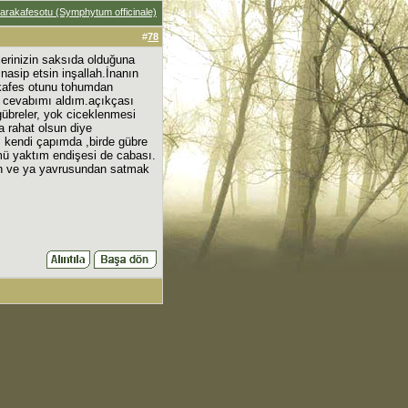
arakafesotu (Symphytum officinale)
#
78
lerinizin saksıda olduğuna
nasip etsin inşallah.İnanın
akafes otunu tohumdan
m cevabımı aldım.açıkçası
gübreler, yok ciceklenmesi
ha rahat olsun diye
um kendi çapımda ,birde gübre
 mü yaktım endişesi de cabası.
n ve ya yavrusundan satmak