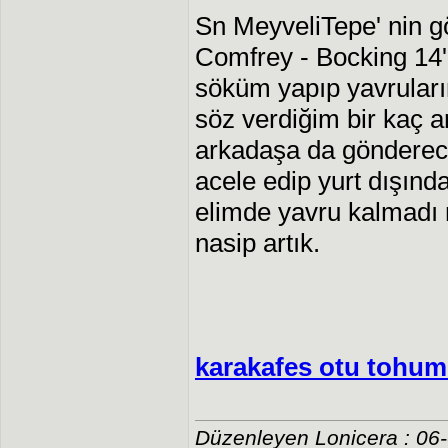
Sn MeyveliTepe' nin g
Comfrey - Bocking 14''
söküm yapıp yavrular
söz verdiğim bir kaç 
arkadaşa da gönderec
acele edip yurt dışında
elimde yavru kalmadı
nasip artık.
karakafes otu tohu
Düzenleyen Lonicera : 06