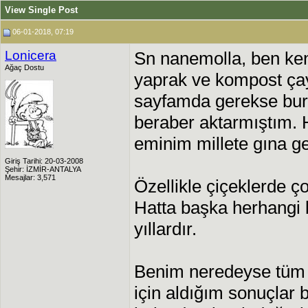
View Single Post
06-01-2018, 07:19
Lonicera
Sn nanemolla, ben kend
Ağaç Dostu
yaprak ve kompost çay
sayfamda gerekse bur
beraber aktarmıştım. 
eminim millete gına gel
Giriş Tarihi: 20-03-2008
Şehir: İZMİR-ANTALYA
Mesajlar: 3,571
Özellikle çiçeklerde ç
Hatta başka herhangi 
yıllardır.
Benim neredeyse tüm b
için aldığım sonuçlar