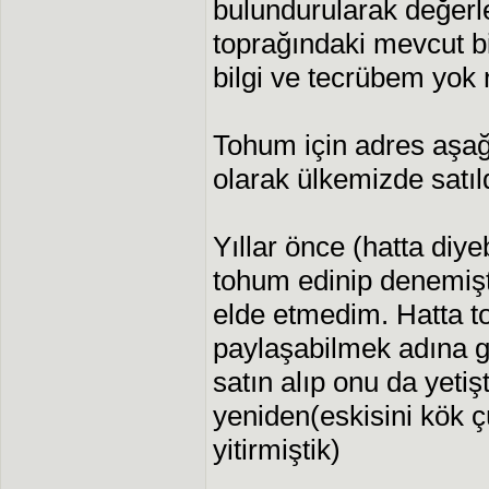
bulundurularak değerl
toprağındaki mevcut bi
bilgi ve tecrübem yok 
Tohum için adres aşağ
olarak ülkemizde satıl
Yıllar önce (hatta diy
tohum edinip denemişt
elde etmedim. Hatta t
paylaşabilmek adına g
satın alıp onu da yeti
yeniden(eskisini kök 
yitirmiştik)