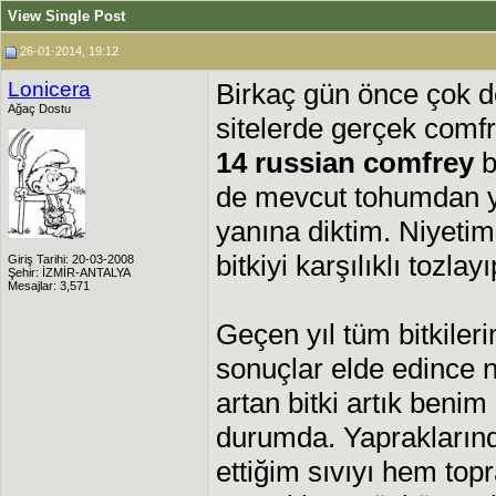
View Single Post
26-01-2014, 19:12
Lonicera
Birkaç gün önce çok d
Ağaç Dostu
sitelerde gerçek comfr
14 russian comfrey
b
de mevcut tohumdan ye
yanına diktim. Niyetim
bitkiyi karşılıklı tozl
Giriş Tarihi: 20-03-2008
Şehir: İZMİR-ANTALYA
Mesajlar: 3,571
Geçen yıl tüm bitkile
sonuçlar elde edince 
artan bitki artık benim
durumda. Yaprakların
ettiğim sıvıyı hem to