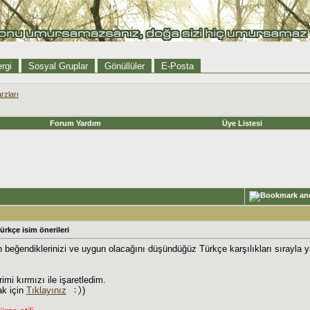
rgi
Sosyal Gruplar
Gönüllüler
E-Posta
rzları
Forum Yardım
Üye Listesi
Türkçe isim önerileri
n beğendiklerinizi ve uygun olacağını düşündüğüz Türkçe karşılıkları sırayla y
mi kırmızı ile işaretledim.
k için
Tıklayınız
)