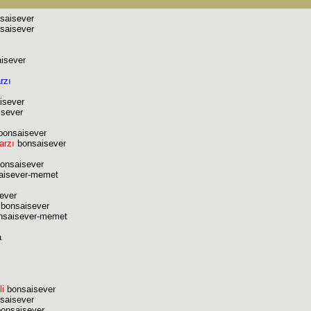
saisever
saisever
isever
rzı
isever
sever
onsaisever
arzı
bonsaisever
onsaisever
aisever-memet
ever
bonsaisever
saisever-memet
a
li
bonsaisever
saisever
onsaisever