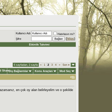
Kullanıcı Adı
Hatırlasın mı?
(
https
)
Şifre
Etkinlik Takvimi
6 sayfadan, 2.sayfa
<
1
2
3
4
>
Son
»
Dış Bağlantılar
Konu Araçları
Mod Seç
#
31
azarsanız, en çok oy alan belirleyelim ve o şekilde