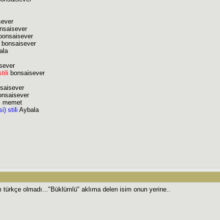
ever
nsaisever
bonsaisever
bonsaisever
ala
sever
ili
bonsaisever
saisever
onsaisever
ı
memet
) stili
Aybala
m türkçe olmadı..."Büklümlü" aklıma delen isim onun yerine..