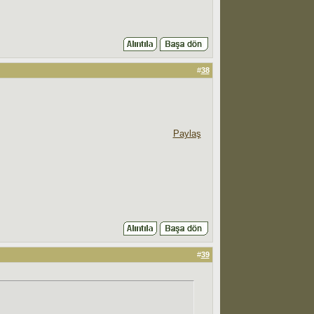
#
38
Paylaş
#
39