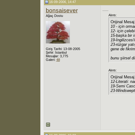
16-09-2006, 14:47
bonsaisever
.....
Alıntı:
Ağaç Dostu
Orijinal Mesa
10 - için orma
12- için çeleb
15-başka bir i
19-İngilizcesi
23-rüzgar yat
gene de fikrim
Giriş Tarihi: 13-08-2005
Şehir: İstanbul
Mesajlar: 3,775
bunu şiirsel d
Galeri:
48
Alıntı:
Orijinal Mesa
12-Literati: na
19-Semi Casca
23-Windswept: 