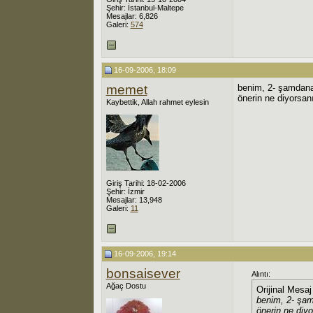
Şehir: İstanbul-Maltepe
Mesajlar: 6,826
Galeri:
574
16-09-2006, 18:09
memet
benim, 2- şamdana d
önerin ne diyorsan
Kaybettik, Allah rahmet eylesin
Giriş Tarihi: 18-02-2006
Şehir: İzmir
Mesajlar: 13,948
Galeri:
11
16-09-2006, 19:14
bonsaisever
Alıntı:
Ağaç Dostu
Orijinal Mesa
benim, 2- şamd
önerin ne diyo