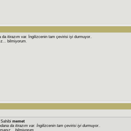
a itirazım var. İngilizcenin tam çevirisi iyi durmuyor..
ız... bilmiyorum.
j Sahibi
memet
ana da itirazım var. İngilizcenin tam çevirisi iyi durmuyor..
rsanız... bilmiyorum.