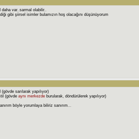
l daha var..sarmal olabilir..
ediği gibi şiirsel isimler bulamızın hoş olacağını düşünüyorum
 (gövde sarılarak yapılıyor)
til (gövde
aynı merkezde
burularak, döndürülerek yapılıyor)
sanırım böyle yorumlaya biliriz sanırım...