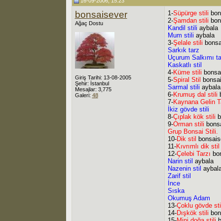
16-09-2006, 15:23
bonsaisever
1-
Süpürge stili
bon
2-
Şamdan stili
bon
Ağaç Dostu
Kandil stili
aybala
Mum stili
aybala
3-
Şelale stili
bonsa
Sarkık tarz
Uçurum Salkımı ta
Kaskatlı stil
4-
Küme stili
bonsa
Giriş Tarihi: 13-08-2005
5-
Spiral Stil
bonsai
Şehir: İstanbul
Sarmal stili
aybala
Mesajlar: 3,775
6-
Krumuş dal stili
b
Galeri:
48
7-
Kaynana Gelin T
İkiz gövde stili
8-
Çıplak kök stili
b
9-
Orman stili
bons
Grup Bonsai Stili.
10-
Dik stil
bonsais
11-
Kıvrımlı dik stil
12-
Çelebi Tarzı
bon
Narin stil
aybala
Nazenin stil
aybal
Zarif stil
İnce
Sıska
Okumuş Adam
13-
Çoklu gövde sti
14-
Dışkök stili
bon
15-
Mini doğa stili
b