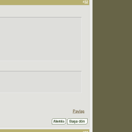
#
32
Paylaş