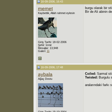
16-09-2006, 16:43
memet
burgu olarak bir sti
Bir de Ali abinin d
Kaybettik, Allah rahmet eylesin
Giriş Tarihi: 18-02-2006
Şehir: İzmir
Mesajlar: 13,948
Galeri:
11
16-09-2006, 17:48
aybala
Coiled:
Sarmal stil
Twisted:
Burgulu s
Ağaç Dostu
aralarındaki farkı 
Giriş Tarihi: 15-10-2004