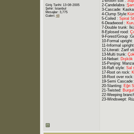
1-Broom stili :
Süpü
2-Candelabra :
Şamd
Giriş Tarihi: 13-08-2005
Şehir: İstanbul
3-Cascade: Kaskatlı
Mesajlar: 3,775
4-Clump Style:
Küm
Galeri:
48
5-Coiled :
Spiral St
6-Deadwood :
Kuru
7-Double trunk: İkiz
8-Eplosed rood:
Çı
9-Forest/Group :Gr
10-Formal upright
11-Informal upright
12-Literati: Zarif 
13-Multi trunk:
Çok
14-Nebari:
Dışkök s
15-Penjing: Manzara
16-Raft style:
Sal s
17-Root on rock:
K
18-Root over rock
19-Semi Cascade: Y
20-Slanting:
Eğri S
21-Twisted:
Burgul
22-Weeping branc
23-Windswept: Rüzg