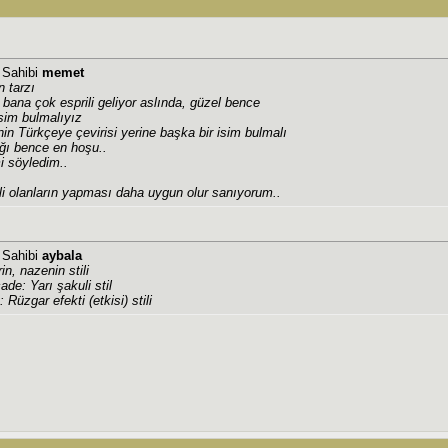
j Sahibi
memet
n tarzı
i bana çok esprili geliyor aslında, güzel bence
sim bulmalıyız
'nin Türkçeye çevirisi yerine başka bir isim bulmalı
ığı bence en hoşu..
i söyledim..
ili olanların yapması daha uygun olur sanıyorum..
j Sahibi
aybala
rin, nazenin stili
de: Yarı şakuli stil
Rüzgar efekti (etkisi) stili