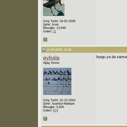
Giriş Tarihi: 18-02-2006
Şehir: İzmir
Mesajlar: 13,948
Galeri:
11
16-09-2006, 16:28
aybala
burgu ya da sarmal 
Ağaç Dostu
Giriş Tarihi: 15-10-2004
Şehir: İstanbul-Maltepe
Mesajlar: 6,826
Galeri:
574