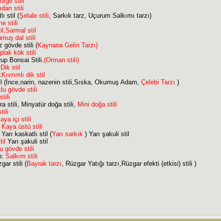
rge stili
an stili
 stil (
Şelale stili
, Sarkık tarz, Uçurum Salkımı tarzı)
e stili
il,Sarmal stil
muş dal stili
 gövde stili (
Kaynana Gelin Tarzı)
plak kök stili
up Bonsai Stili.
(Orman stili)
:
Dik stil
:
Kıvrımlı dik stil
stil (İnce,narin, nazenin stili,Sıska, Okumuş Adam,
Çelebi Tarzı
)
lu gövde stili
tili
 stili, Minyatür doğa stili,
Mini doğa stili
tili
aya içi stili
:
Kaya üstü stili
arı kaskatlı stil (
Yarı sarkık
) Yarı şakuli stil
til
Yarı şakuli stil
u gövde stili
h:
Salkım stili
ar stili (
Bayrak tarzı
, Rüzgar Yatığı tarzı,Rüzgar efekti (etkisi) stili )