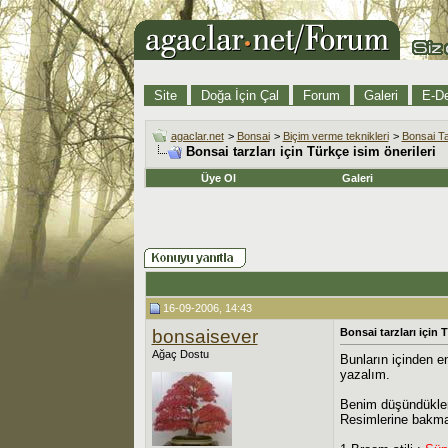
Site
Doğa İçin Çal
Forum
Galeri
E-De
agaclar.net
>
Bonsai
>
Biçim verme teknikleri
>
Bonsai Ta
Bonsai tarzları için Türkçe isim önerileri
Üye Ol
Galeri
16-09-2006, 14:43
bonsaisever
Bonsai tarzları için 
Ağaç Dostu
Bunların içinden e
yazalım.
Benim düşündükleri
Resimlerine bakma