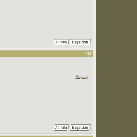
#
35
Paylaş