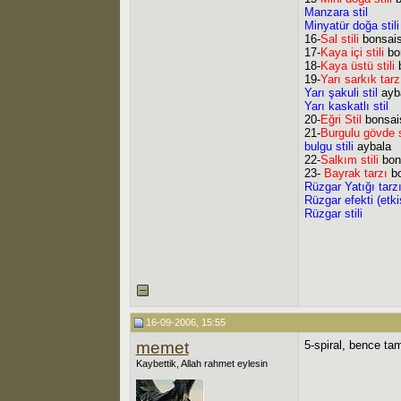
Manzara stil
Minyatür doğa stili
16-
Sal stili
bonsais
17-
Kaya içi stili
bo
18-
Kaya üstü stili
19-
Yarı sarkık tarz
Yarı şakuli stil
ayb
Yarı kaskatlı stil
20-
Eğri Stil
bonsai
21-
Burgulu gövde st
bulgu stili
aybala
22-
Salkım stili
bon
23-
Bayrak tarzı
b
Rüzgar Yatığı tarz
Rüzgar efekti (etkisi
Rüzgar stili
16-09-2006, 15:55
memet
5-spiral, bence ta
Kaybettik, Allah rahmet eylesin