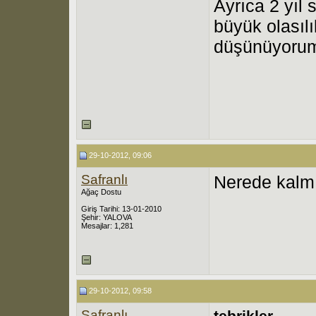
Ayrıca 2 yıl 
büyük olasıl
düşünüyoru
29-10-2012, 09:06
Safranlı
Nerede kalmı
Ağaç Dostu
Giriş Tarihi: 13-01-2010
Şehir: YALOVA
Mesajlar: 1,281
29-10-2012, 09:58
Safranlı
tebrikler