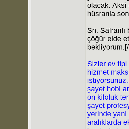
olacak. Aksi
hüsranla son
Sn. Safranlı 
çöğür elde e
bekliyorum.
Sizler ev ti
hizmet maksa
istiyorsunuz
şayet hobi am
on kiloluk ten
şayet profes
yerinde yani
aralıklarda e