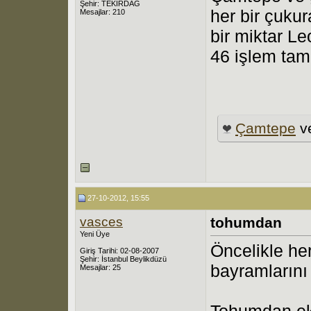
Şehir: TEKİRDAĞ
her bir çukur
Mesajlar: 210
bir miktar Le
46 işlem tam
Çamtepe
v
27-10-2012, 15:55
vasces
tohumdan
Yeni Üye
Öncelikle he
Giriş Tarihi: 02-08-2007
Şehir: İstanbul Beylikdüzü
bayramlarını 
Mesajlar: 25
Tohumdan ek