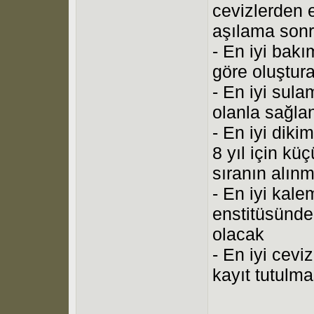
cevizlerden
aşılama sonr
- En iyi bakı
göre oluştur
- En iyi sula
olanla sağla
- En iyi diki
8 yıl için kü
sıranın alın
- En iyi kale
enstitüsünde
olacak
- En iyi cevi
kayıt tutulma