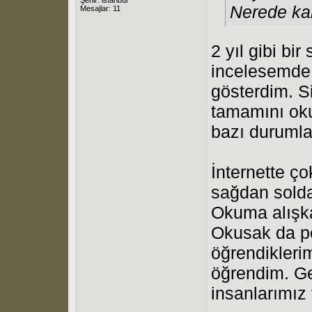
Nerede ka
Mesajlar: 11
2 yıl gibi bir
incelesemde 
gösterdim. Si
tamamını ok
bazı durumla
İnternette çok
sağdan solda
Okuma alışka
Okusak da pe
öğrendikleri
öğrendim. G
insanlarımız 