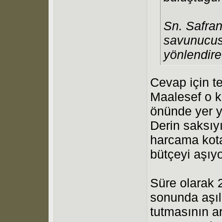
Sn. Safran
savunucus
yönlendire
Cevap için te
Maalesef o k
önünde yer yo
Derin saksıyı
harcama kot
bütçeyi aşıy
Süre olarak 2
sonunda aşı
tutmasının a