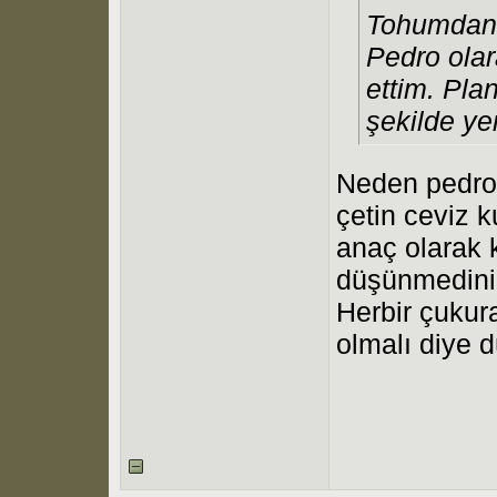
Tohumdan 
Pedro olar
ettim. Pla
şekilde ye
Neden pedro 
çetin ceviz ku
anaç olarak 
düşünmedini
Herbir çukur
olmalı diye 