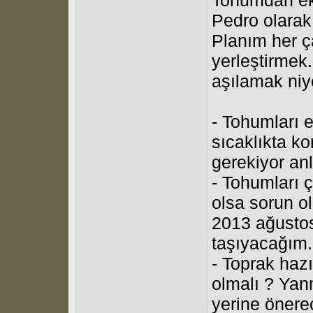
Pedro olarak 
Planım her ç
yerleştirmek
aşılamak niy
- Tohumları 
sıcaklıkta k
gerekiyor anl
- Tohumları ç
olsa sorun o
2013 ağustos
taşıyacağım.
- Toprak hazı
olmalı ? Ya
yerine önere