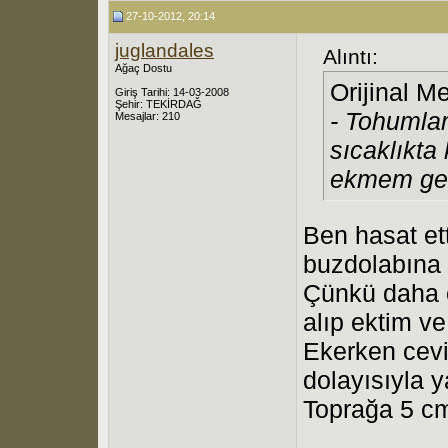
27-10-2012, 20:14
juglandales
Alıntı:
Ağaç Dostu
Orijinal M
Giriş Tarihi: 14-03-2008
Şehir: TEKİRDAĞ
- Tohumla
Mesajlar: 210
sıcaklıkta
ekmem gere
Ben hasat ett
buzdolabına 
Çünkü daha ö
alıp ektim v
Ekerken cevi
dolayısıyla 
Toprağa 5 cm