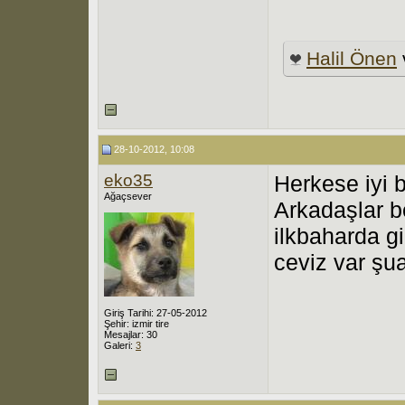
Halil Önen
28-10-2012, 10:08
eko35
Herkese iyi 
Ağaçsever
Arkadaşlar b
ilkbaharda g
ceviz var şu
Giriş Tarihi: 27-05-2012
Şehir: izmir tire
Mesajlar: 30
Galeri:
3