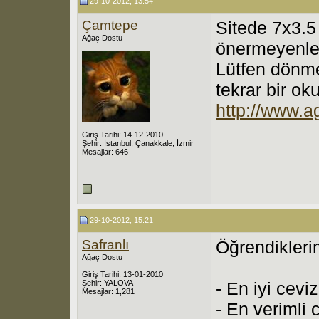
29-10-2012, 13:54
Çamtepe
Sitede 7x3.5
Ağaç Dostu
önermeyenle
Lütfen dönme
tekrar bir ok
http://www.a
Giriş Tarihi: 14-12-2010
Şehir: İstanbul, Çanakkale, İzmir
Mesajlar: 646
29-10-2012, 15:21
Safranlı
Öğrendikleri
Ağaç Dostu
Giriş Tarihi: 13-01-2010
Şehir: YALOVA
- En iyi cevi
Mesajlar: 1,281
- En verimli