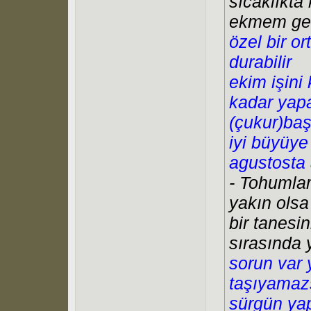
sıcaklıkta
ekmem gere
özel bir o
durabilir
ekim işin
kadar yapa
(çukur)baş
iyi büyüye 
agustosta 
- Tohumları
yakın olsa
bir tanesi
sırasında 
sorun var 
taşıyamazs
sürgün yap