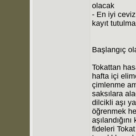
olacak
- En iyi cevi
kayıt tutulma
Başlangıç ol
Tokattan has
hafta içi eli
çimlenme ama
saksılara ala
dilcikli aşı
öğrenmek hem
aşılandığını
fideleri Toka