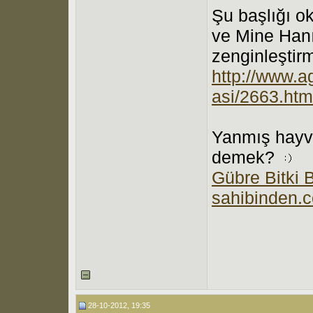
Şu başlığı o
ve Mine Hanı
zenginleştirm
http://www.ag
asi/2663.htm
Yanmış hayv
demek?
Gübre Bitki 
sahibinden.
28-10-2012, 19:35