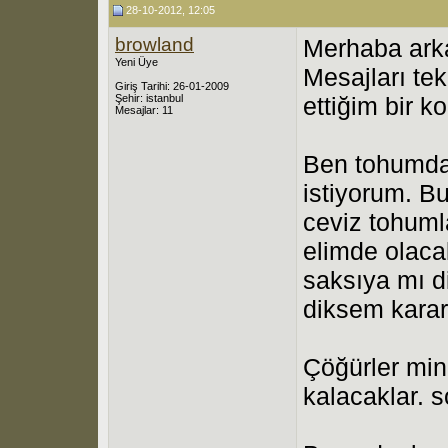
28-10-2012, 12:05
browland
Merhaba arka
Yeni Üye
Mesajları te
Giriş Tarihi: 26-01-2009
Şehir: istanbul
ettiğim bir 
Mesajlar: 11
Ben tohumda
istiyorum. B
ceviz tohumla
elimde olaca
saksıya mı d
diksem kara
Çöğürler min.
kalacaklar. 