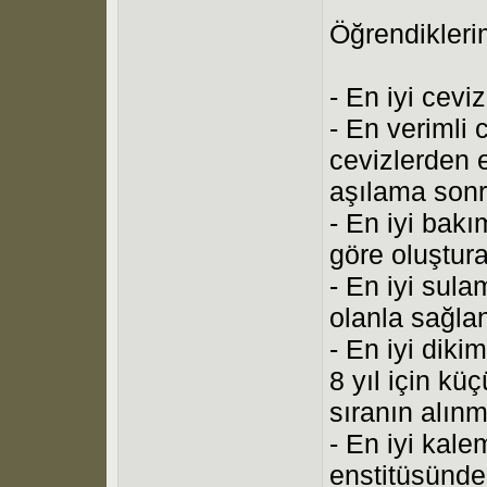
Öğrendikleri
- En iyi cevi
- En verimli
cevizlerden
aşılama sonr
- En iyi bakı
göre oluştur
- En iyi sula
olanla sağla
- En iyi diki
8 yıl için kü
sıranın alın
- En iyi kale
enstitüsünde