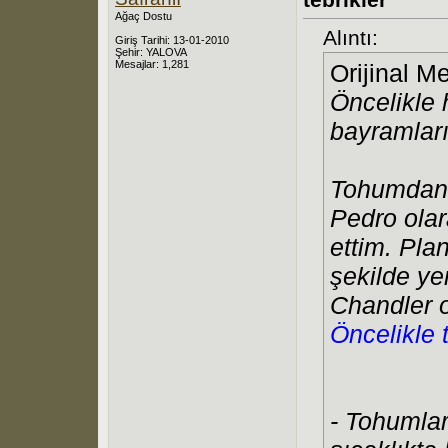
Ağaç Dostu
Alıntı:
Giriş Tarihi: 13-01-2010
Şehir: YALOVA
Mesajlar: 1,281
Orijinal M
Öncelikle
bayramları
Tohumdan 
Pedro olar
ettim. Pla
şekilde ye
Chandler o
Öncelikle t
- Tohumla