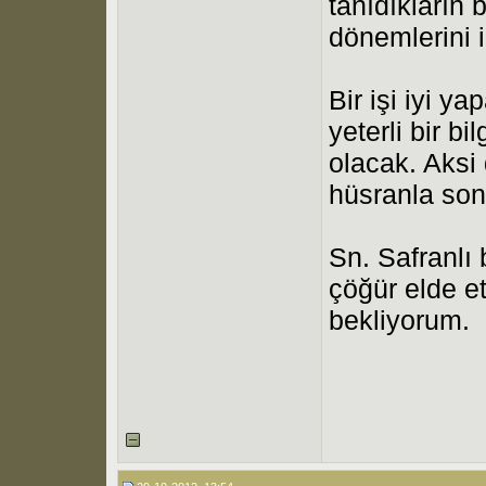
tanıdıkların
dönemlerini 
Bir işi iyi y
yeterli bir b
olacak. Aksi
hüsranla son
Sn. Safranlı 
çöğür elde e
bekliyorum.