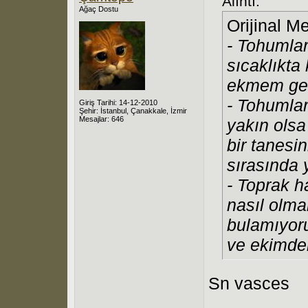
Alıntı:
Ağaç Dostu
Orijinal M
- Tohumla
sıcaklıkta
ekmem gere
- Tohumları
Giriş Tarihi: 14-12-2010
Şehir: İstanbul, Çanakkale, İzmir
Mesajlar: 646
yakın olsa
bir tanesi
sırasında 
- Toprak h
nasıl olma
bulamıyoru
ve ekimde
Sn vasces