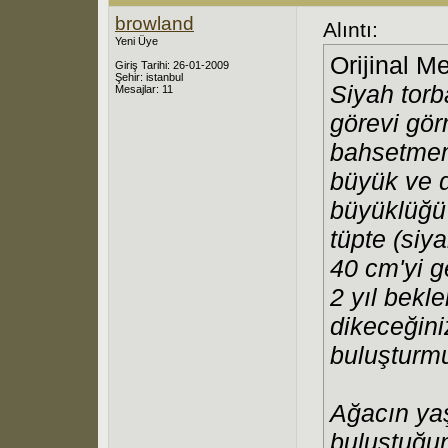
browland
Alıntı:
Yeni Üye
Orijinal M
Giriş Tarihi: 26-01-2009
Şehir: istanbul
Siyah torb
Mesajlar: 11
görevi gör
bahsetmem
büyük ve d
büyüklüğü 
tüpte (siy
40 cm'yi g
2 yıl bekl
dikeceğini
buluşturm
Ağacın yaş
buluştuğu