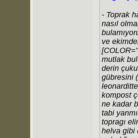
- Toprak h
nasıl olma
bulamıyoru
ve ekimde
[COLOR="B
mutlak bul
derin çuku
gübresini (
leonarditt
kompost ç
ne kadar b
tabi yanmı
topragı el
helva gibi