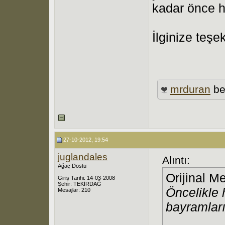
kadar önce h
İlginize teşe
mrduran
be
27-10-2012, 19:54
juglandales
Alıntı:
Ağaç Dostu
Orijinal M
Giriş Tarihi: 14-03-2008
Şehir: TEKİRDAĞ
Öncelikle
Mesajlar: 210
bayramları