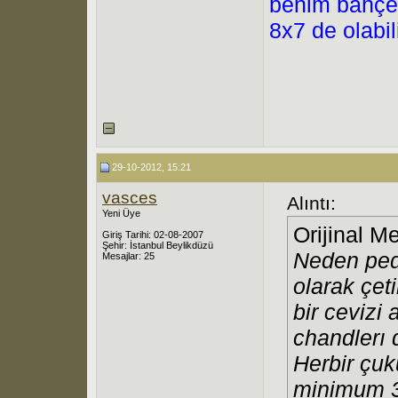
benim bahç
8x7 de olabil
29-10-2012, 15:21
vasces
Alıntı:
Yeni Üye
Orijinal M
Giriş Tarihi: 02-08-2007
Şehir: İstanbul Beylikdüzü
Neden pedr
Mesajlar: 25
olarak çeti
bir cevizi
chandlerı
Herbir çuk
minimum 3