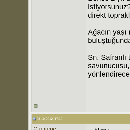
istiyorsunuz
direkt topra
Ağacın yaşı n
buluştuğunda
Sn. Safranlı 
savunucusu, 
yönlendirecek
28-10-2012, 17:19
Çamtepe