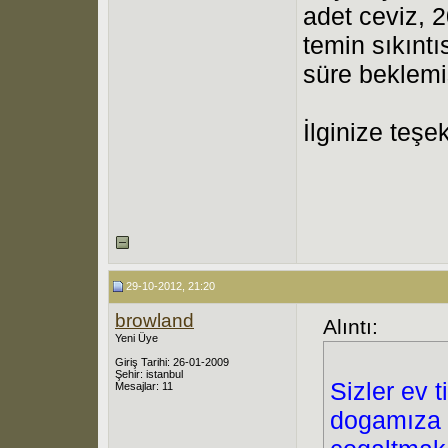
adet ceviz, 
temin sıkıntı
süre beklem
İlginize teşe
29-10-2012, 21:20
browland
Alıntı:
Yeni Üye
Giriş Tarihi: 26-01-2009
Şehir: istanbul
Sizler ev 
Mesajlar: 11
dogamıza h