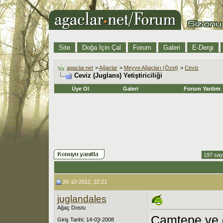
Site
Doğa İçin Çal
Forum
Galeri
E-Dergi
agaclar.net
>
Ağaçlar
>
Meyve Ağaçları (Özel)
>
Ceviz
Ceviz (Juglans) Yetiştiriciliği
Üye Ol
Galeri
Forum Yardım
197 say
26-10-2012, 22:21
juglandales
Ağaç Dostu
Çamtepe ve g
Giriş Tarihi: 14-03-2008