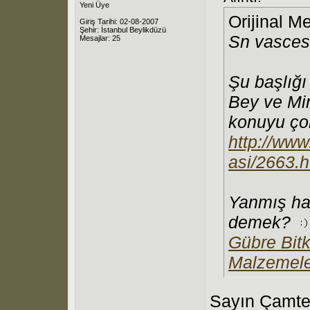
Yeni Üye
Orijinal M
Giriş Tarihi: 02-08-2007
Şehir: İstanbul Beylikdüzü
Sn vasces
Mesajlar: 25
Şu başlığı
Bey ve Min
konuyu çok
http://www
asi/2663.
Yanmış ha
demek?
Gübre Bit
Malzemele
Sayın Çamtep