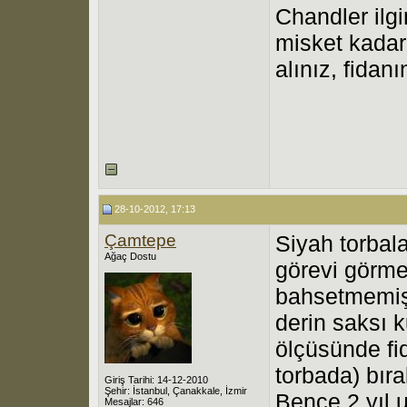
Chandler ilgi
misket kadar
alınız, fidan
28-10-2012, 17:13
Çamtepe
Siyah torbala
Ağaç Dostu
görevi görmes
bahsetmemiş
derin saksı k
ölçüsünde fid
torbada) bır
Giriş Tarihi: 14-12-2010
Şehir: İstanbul, Çanakkale, İzmir
Bence 2 yıl 
Mesajlar: 646