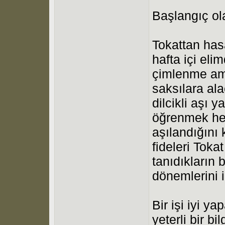
Başlangıç ol
Tokattan has
hafta içi eli
çimlenme ama
saksılara ala
dilcikli aşı
öğrenmek hem
aşılandığını
fideleri Toka
tanıdıkların
dönemlerini 
Bir işi iyi y
yeterli bir b