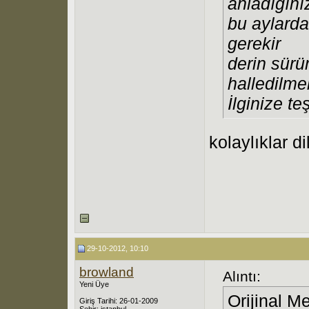
anladığını
bu aylarda
gerekir
derin sür
halledilme
İlginize t
kolaylıklar di
29-10-2012, 10:10
browland
Alıntı:
Yeni Üye
Orijinal M
Giriş Tarihi: 26-01-2009
Şehir: istanbul