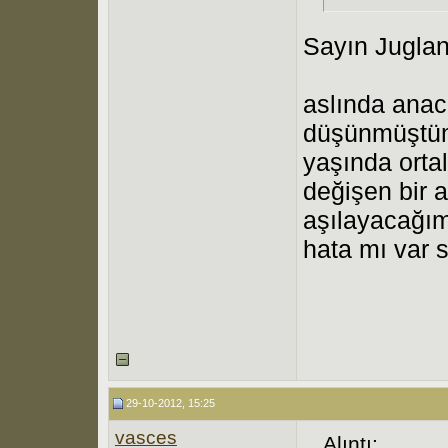
Sayın Juglan
aslında anac
düşünmüştüm.
yaşında orta
değişen bir 
aşılayacağı
hata mı var 
29-10-2012, 15:25
vasces
Alıntı: