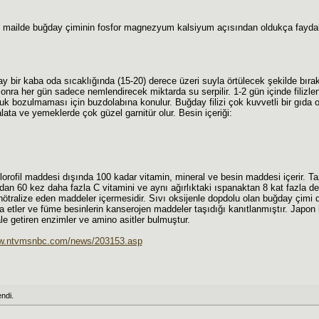
 mailde buğday çiminin fosfor magnezyum kalsiyum açısından oldukça faydalı, 
 bir kaba oda sıcaklığında (15-20) derece üzeri suyla örtülecek şekilde bırakıl
 sonra her gün sadece nemlendirecek miktarda su serpilir. 1-2 gün içinde fili
 bozulmaması için buzdolabına konulur. Buğday filizi çok kuvvetli bir gıda o
ata ve yemeklerde çok güzel garnitür olur. Besin içeriği:
lorofil maddesi dışında 100 kadar vitamin, mineral ve besin maddesi içerir. T
ldan 60 kez daha fazla C vitamini ve aynı ağırlıktaki ıspanaktan 8 kat fazla d
nötralize eden maddeler içermesidir. Sıvı oksijenle dopdolu olan buğday çimi do
ra etler ve füme besinlerin kanserojen maddeler taşıdığı kanıtlanmıştır. Japo
le getiren enzimler ve amino asitler bulmuştur.
ww.ntvmsnbc.com/news/203153.asp
ndi.