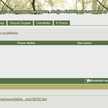
rgi
Sosyal Gruplar
Gönüllüler
E-Posta
ler ve Sağlığımız
Forum Yardım
Üye Listesi
.net/forum/bitkile...imiz/35702.htm