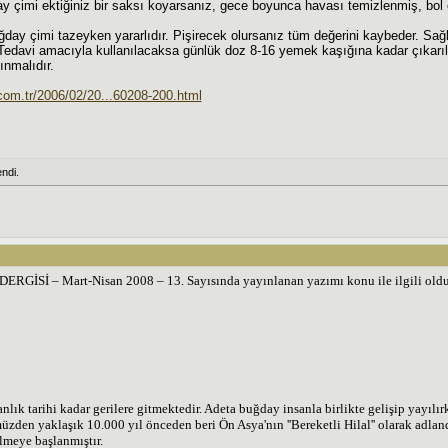
çimi ektiğiniz bir saksı koyarsanız, gece boyunca havası temizlenmiş, bol o
ğday çimi tazeyken yararlıdır. Pişirecek olursanız tüm değerini kaybeder. Sa
. Tedavi amacıyla kullanılacaksa günlük doz 8-16 yemek kaşığına kadar çıkarılab
ınmalıdır.
.com.tr/2006/02/20...60208-200.html
ndi.
GİSİ – Mart-Nisan 2008 – 13. Sayısında yayınlanan yazımı konu ile ilgili oldu
nlık tarihi kadar gerilere gitmektedir. Adeta buğday insanla birlikte gelişip yayıl
den yaklaşık 10.000 yıl önceden beri Ön Asya'nın ''Bereketli Hilal'' olarak adlan
ilmeye başlanmıştır.