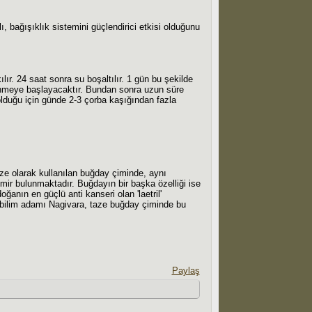
bağışıklık sistemini güçlendirici etkisi olduğunu
ır. 24 saat sonra su boşaltılır. 1 gün bu şekilde
zlenmeye başlayacaktır. Bundan sonra uzun süre
lduğu için günde 2-3 çorba kaşığından fazla
aze olarak kullanılan buğday çiminde, aynı
emir bulunmaktadır. Buğdayın bir başka özelliği ise
ğanın en güçlü anti kanseri olan 'laetril'
n bilim adamı Nagivara, taze buğday çiminde bu
Paylaş