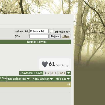
Kullanıcı Adı
Hatırlasın mı?
(
https
)
Şifre
Etkinlik Takvimi
61
Beğeniler
5 sayfadan, 1.sayfa
1
2
3
>
Son
»
Dış Bağlantılar
Konu Araçları
Mod Seç
#
1