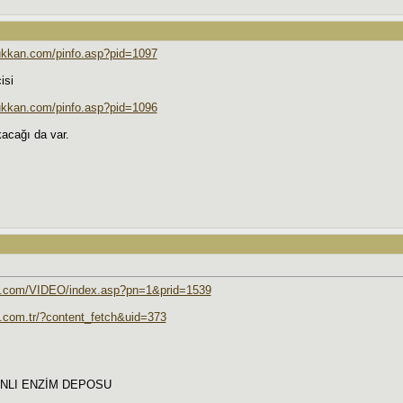
ukkan.com/pinfo.asp?pid=1097
isi
ukkan.com/pinfo.asp?pid=1096
acağı da var.
rk.com/VIDEO/index.asp?pn=1&prid=1539
n.com.tr/?content_fetch&uid=373
NLI ENZİM DEPOSU