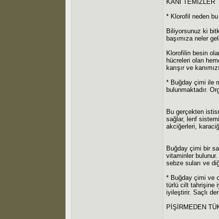
KANI TEMİZLER
* Klorofil neden b
Biliyorsunuz ki bi
başımıza neler gel
Klorofilin besin ol
hücreleri olan hem
karışır ve kanımızı
* Buğday çimi ile 
bulunmaktadır. Orga
Bu gerçekten istisn
sağlar, lenf sistemi
akciğerleri, karaci
Buğday çimi bir sa
vitaminler bulunur
sebze suları ve diğ
* Buğday çimi ve c
türlü cilt tahrişine
iyileştirir. Saçlı d
PİŞİRMEDEN TÜ