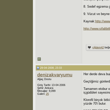
8. Sedef egzema gib
9. Vücut ve beyne e
Kaynak:
http://www
http://www.sifalib
çiğdem42
beğe
29-04-2008, 23:33
denizakvaryumu
Her derde deva bu
Ağaç Dostu
Geçtiğimiz günlerde
Giriş Tarihi: 13-04-2006
Şehir: Ankara
Tamamen etobur ola
Mesajlar: 9,099
içgüdüleri sayesind
Galeri:
25
Klorofil birçok bit
yüzde 70'i bulur.