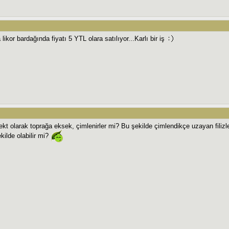
likor bardağında fiyatı 5 YTL olara satılıyor...Karlı bir iş
ekt olarak toprağa eksek, çimlenirler mi? Bu şekilde çimlendikçe uzayan fili
kilde olabilir mi?