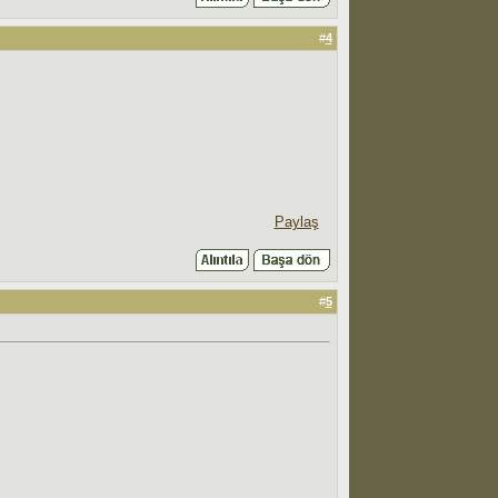
#
4
Paylaş
#
5