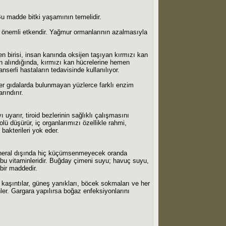
Bu madde bitki yaşamının temelidir.
n önemli etkendir. Yağmur ormanlarının azalmasıyla
den birisi, insan kanında oksijen taşıyan kırmızı kan
n alındığında, kırmızı kan hücrelerine hemen
anserli hastaların tedavisinde kullanılıyor.
er gıdalarda bulunmayan yüzlerce farklı enzim
rındırır.
uyarır, tiroid bezlerinin sağlıklı çalışmasını
rolü düşürür, iç organlarımızı özellikle rahmi,
bakterileri yok eder.
 mineral dışında hiç küçümsenmeyecek oranda
rubu vitaminleridir. Buğday çimeni suyu; havuç suyu,
 bir maddedir.
kaşıntılar, güneş yanıkları, böcek sokmaları ve her
 önler. Gargara yapılırsa boğaz enfeksiyonlarını