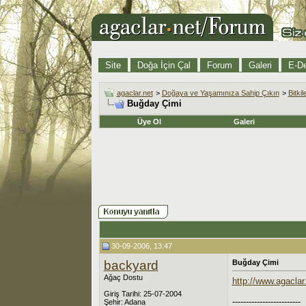
Site
Doğa İçin Çal
Forum
Galeri
E-De
agaclar.net
>
Doğaya ve Yaşamınıza Sahip Çıkın
>
Bitki
Buğday Çimi
Üye Ol
Galeri
30-09-2006, 13:47
backyard
Buğday Çimi
Ağaç Dostu
http://www.agaclar
Giriş Tarihi: 25-07-2004
-------------------------
Şehir: Adana