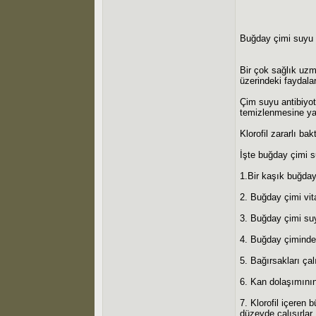
Buğday çimi suyu 
Bir çok sağlık uzm
üzerindeki faydalar
Çim suyu antibiyot
temizlenmesine ya
Klorofil zararlı ba
İşte buğday çimi s
1.Bir kaşık buğday
2. Buğday çimi vit
3. Buğday çimi suy
4. Buğday çimindek
5. Bağırsakları çalı
6. Kan dolaşımının
7. Klorofil içeren 
düzeyde çalışırlar.