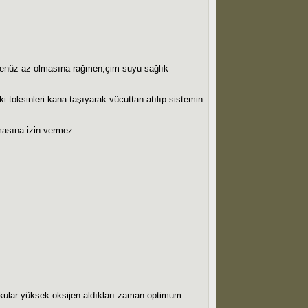
 henüz az olmasına rağmen,çim suyu sağlık
i toksinleri kana taşıyarak vücuttan atılıp sistemin
şmasına izin vermez.
 dokular yüksek oksijen aldıkları zaman optimum