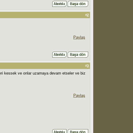
#
2
Paylaş
#
3
zleri kessek ve onlar uzamaya devam etseler ve biz
Paylaş