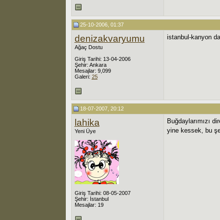
25-10-2006, 01:37
denizakvaryumu
istanbul-kanyon da 
Ağaç Dostu
Giriş Tarihi: 13-04-2006
Şehir: Ankara
Mesajlar: 9,099
Galeri:
25
18-07-2007, 20:12
lahika
Buğdaylarımızı dir
yine kessek, bu şe
Yeni Üye
Giriş Tarihi: 08-05-2007
Şehir: İstanbul
Mesajlar: 19