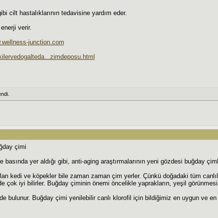
i cilt hastalıklarının tedavisine yardım eder.
nerji verir.
.wellness-junction.com
itkilervedogalteda...zimdeposu.html
ndi.
ğday çimi
 basında yer aldığı gibi, anti-aging araştırmalarının yeni gözdesi buğday çimleri
n kedi ve köpekler bile zaman zaman çim yerler. Çünkü doğadaki tüm canlılar 
e çok iyi bilirler. Buğday çiminin önemi öncelikle yaprakların, yeşil görünmesini
kide bulunur. Buğday çimi yenilebilir canlı klorofil için bildiğimiz en uygun ve en