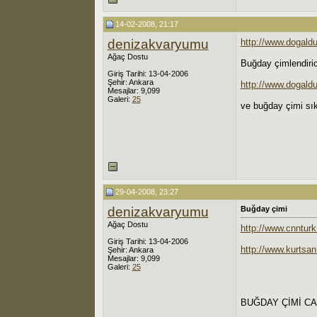
14-02-2008, 21:17
denizakvaryumu
http://www.dogald
Ağaç Dostu
Buğday çimlendiric
Giriş Tarihi: 13-04-2006
Şehir: Ankara
http://www.dogald
Mesajlar: 9,099
Galeri:
25
ve buğday çimi sık
29-04-2008, 23:27
denizakvaryumu
Buğday çimi
Ağaç Dostu
http://www.cnntu
Giriş Tarihi: 13-04-2006
http://www.kurtsa
Şehir: Ankara
Mesajlar: 9,099
Galeri:
25
BUĞDAY ÇİMİ CA