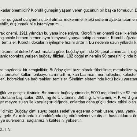
u kadar önemlidir? Klorofil güneşin yaşam veren gücünün bir başka formudur. 
tkiler şu güzel dünyamızı, akıl almaz mükemmellikteki sistemi ayakta tutan e
ebilir, düşünmek bile istemiyorum...
arak önemi, 1911 yılından bu yana inceleniyor. Klorofilin en önemli özelliklerin
oglobinle hemen hemen aynı kimyasal yapıya sahip olmasıdır. Klorofil ağızda
 temizler. Klorofil dokuların iyileşme hızını arttırır. Bu nedenle uzun yıllardır k
mükemmel detox! Araştırmalara göre, buğday çiminde 20 çeşit amino asit, diğ
nik toprakta yetişen buğday filizleri, 102 doğal mineralin 90 tanesini içinde ba
a sayılacak bir zenginliktir. Buğday çimi taze olarak tüketilirse; metabolizmayı 
ni temizler, kalbin fonksiyonlarını arttırır, kan basıncını normalleştirir, koleste
ğeri, böbrekleri ve bağırsakları temizler. Sindirim sisteminde kötü koku yaratan 
ğlık ve gençlik iksiridir. Bir bardak buğday çiminde, 5000 mg klorofil ve 92
. Bunların başlıcaları 2000 mg ile C vitamini, 360 mg. E vitamini, F, K ve B g
er meyve suları ile karşılaştırıldığında, onlardan daha güçlü detox etkisi olan
ildimiz: Buğday çimi suyu; başta sedef ve egzema olmak üzere, yara, yanık, 
 iyi gelir. Az miktarda kullanıldığında diş çürümelerini ve diş eti hastalıklarını
eriye sürerseniz, saçlarınızın kalitesini yükseltir.
KETİN