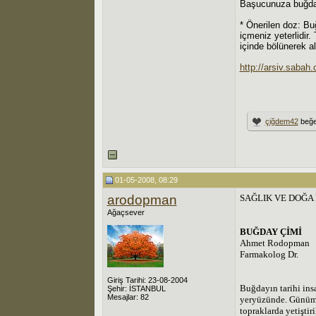
Başucunuza buğday 
* Önerilen doz: Bu
içmeniz yeterlidir
içinde bölünerek al
http://arsiv.sabah
çiğdem42
beğe
01-05-2008, 08:29
arodopman
SAĞLIK VE DOĞA DER
Ağaçsever
BUĞDAY ÇİMİ
Ahmet Rodopman
Farmakolog Dr.
Giriş Tarihi: 23-08-2004
Buğdayın tarihi insa
Şehir: İSTANBUL
Mesajlar: 82
yeryüzünde. Günümüz
topraklarda yetiştir