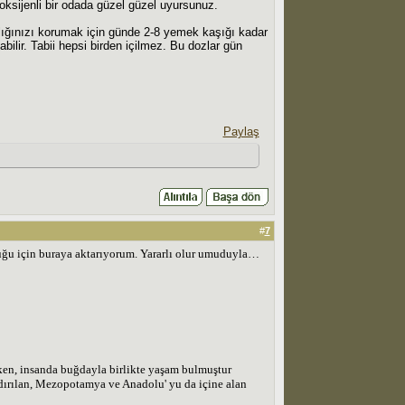
ksijenli bir odada güzel güzel uyursunuz.
ğlığınızı korumak için günde 2-8 yemek kaşığı kadar
ilir. Tabii hepsi birden içilmez. Bu dozlar gün
Paylaş
#
7
ğu için buraya aktarıyorum. Yararlı olur umuduyla…
ırken, insanda buğdayla birlikte yaşam bulmuştur
dırılan, Mezopotamya ve Anadolu' yu da içine alan