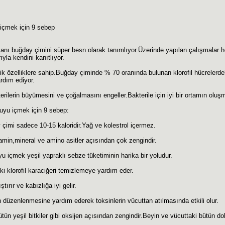
içmek için 9 sebep
anı buğday çimini süper besn olarak tanımlıyor.Üzerinde yapılan çalışmalar
ıyla kendini kanıtlıyor.
ik özelliklere sahip.Buğday çiminde % 70 oranında bulunan klorofil hücrelerdek
rdım ediyor.
kterilerin büyümesini ve çoğalmasını engeller.Bakterile için iyi bir ortamın olu
uyu içmek için 9 sebep:
 çimi sadece 10-15 kaloridir.Yağ ve kolestrol içermez.
amin,mineral ve amino asitler açısından çok zengindir.
u içmek yeşil yapraklı sebze tüketiminin harika bir yoludur.
i klorofil karaciğeri temizlemeye yardım eder.
ştırır ve kabızlığa iyi gelir.
 düzenlenmesine yardım ederek toksinlerin vücuttan atılmasında etkili olur.
bütün yeşil bitkiler gibi oksijen açısından zengindir.Beyin ve vücuttaki bütün