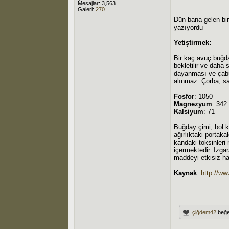
Mesajlar: 3,563
Galeri:
270
Dün bana gelen bir
yazıyordu
Yetiştirmek:
Bir kaç avuç buğday
bekletilir ve daha
dayanması ve çabuk
alınmaz. Çorba, sal
Fosfor
: 1050
Magnezyum
: 342
Kalsiyum
: 71
Buğday çimi, bol k
ağırlıktaki portaka
kandaki toksinleri 
içermektedir. Izga
maddeyi etkisiz ha
Kaynak
:
http://w
çiğdem42
beğe