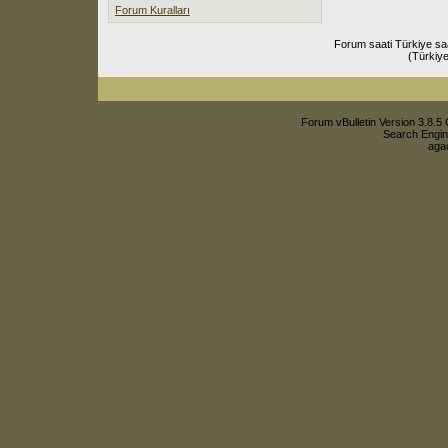
Forum Kuralları
Forum saati Türkiye sa
(Türkiye
Forum vBulletin Version 3.8.5 
Search Engin
agac