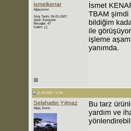
ismetkenar
İsmet KENAR 
Ağaçsever
TBAM şimdi 
Giriş Tarihi: 09-03-2007
Şehir: Eskişehir
bildiğim kadar
Mesajlar: 47
Galeri:
14
ile görüşüyo
işleme aşam
yanımda.
21-03-2007, 12:42
Selahattin Yılmaz
Bu tarz ürün
Ağaç Dostu
yardım ve ihal
yönlendirebil