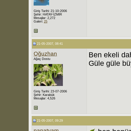
Giriş Tarihi: 21-10-2006
Şehir: HATAY-İZMİR
Mesajlar: 2,272
Galeri:
25
21-05-2007, 08:41
Oğuzhan
Ben ekeli da
Ağaç Dostu
Güle güle bü
Giriş Tarihi: 23-07-2006
Şehir: Karabük
Mesajlar: 4,526
21-05-2007, 09:29
papatyam