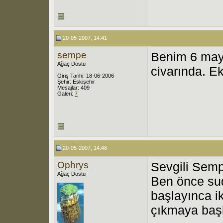
20-05-2007, 14:41
sempe
Benim 6 mayı
Ağaç Dostu
civarında. Ek
Giriş Tarihi: 18-06-2006
Şehir: Eskişehir
Mesajlar: 409
Galeri:
7
20-05-2007, 14:48
Ophrys
Sevgili Semp
Ağaç Dostu
Ben önce sud
başlayınca ik
çıkmaya başl