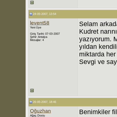
24-05-2007, 13:54
levent58
Selam arkada
Yeni Üye
Kudret narın
Giriş Tarihi: 07-03-2007
Şehir: Antalya
yazıyorum. M
Mesajlar: 4
yıldan kendi
miktarda her 
Sevgi ve say
26-05-2007, 18:46
Oğuzhan
Benimkiler f
Ağaç Dostu