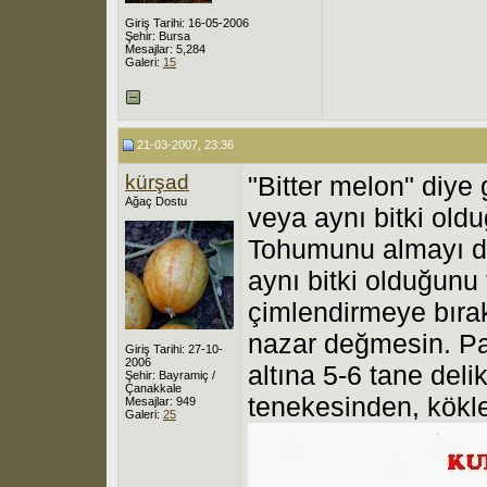
Giriş Tarihi: 16-05-2006
Şehir: Bursa
Mesajlar: 5,284
Galeri:
15
21-03-2007, 23:36
kürşad
"Bitter melon" diye
Ağaç Dostu
veya aynı bitki oldu
Tohumunu almayı d
aynı bitki olduğunu 
çimlendirmeye bırak
nazar değmesin. Paz
Giriş Tarihi: 27-10-
2006
altına 5-6 tane del
Şehir: Bayramiç /
Çanakkale
tenekesinden, kökle
Mesajlar: 949
Galeri:
25