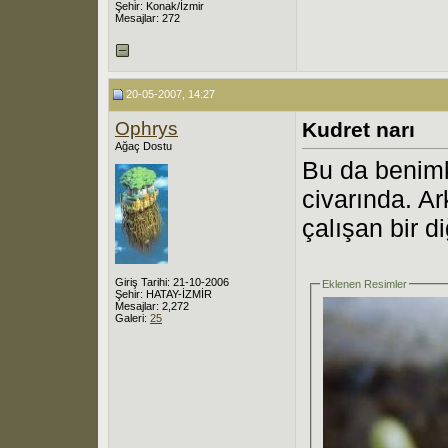
Şehir: Konak/İzmir
Mesajlar: 272
20-05-2007, 14:27
Ophrys
Kudret narı
Ağaç Dostu
Bu da benimk
civarında. A
çalışan bir di
Giriş Tarihi: 21-10-2006
Eklenen Resimler
Şehir: HATAY-İZMİR
Mesajlar: 2,272
Galeri:
25