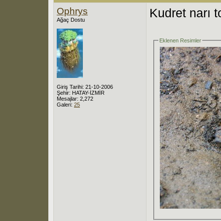
Ophrys
Kudret narı 
Ağaç Dostu
Eklenen Resimler
Giriş Tarihi: 21-10-2006
Şehir: HATAY-İZMİR
Mesajlar: 2,272
Galeri:
25