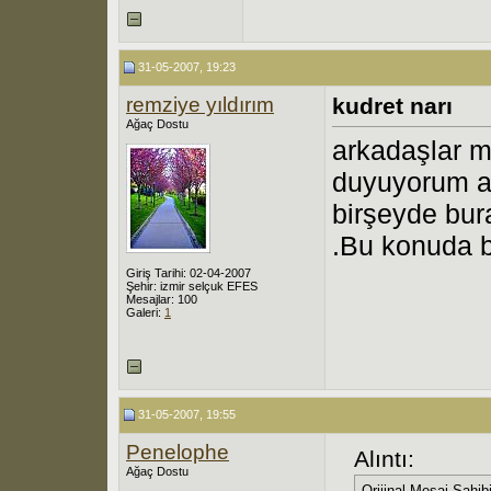
31-05-2007, 19:23
remziye yıldırım
kudret narı
Ağaç Dostu
arkadaşlar m
duyuyorum am
birşeyde bur
.Bu konuda be
Giriş Tarihi: 02-04-2007
Şehir: izmir selçuk EFES
Mesajlar: 100
Galeri:
1
31-05-2007, 19:55
Penelophe
Alıntı:
Ağaç Dostu
Orijinal Mesaj Sahib