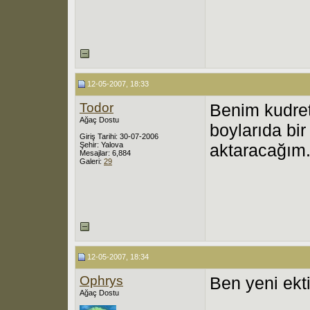
12-05-2007, 18:33
Todor
Benim kudret
Ağaç Dostu
boylarıda bir
Giriş Tarihi: 30-07-2006
Şehir: Yalova
aktaracağım
Mesajlar: 6,884
Galeri:
29
12-05-2007, 18:34
Ophrys
Ben yeni ekt
Ağaç Dostu