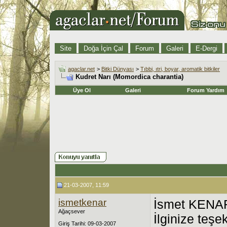
Site
Doğa İçin Çal
Forum
Galeri
E-Dergi
agaclar.net
>
Bitki Dünyası
>
Tıbbi, ıtri, boyar, aromatik bitkiler
Kudret Narı (Momordica charantia)
Üye Ol
Galeri
Forum Yardım
21-03-2007, 11:59
ismetkenar
İsmet KENAR
Ağaçsever
İlginize teşe
Giriş Tarihi: 09-03-2007