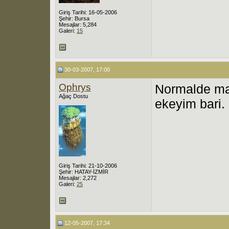
Giriş Tarihi: 16-05-2006
Şehir: Bursa
Mesajlar: 5,284
Galeri:
15
30-03-2007, 17:00
Ophrys
Normalde ma
Ağaç Dostu
ekeyim bari.
Giriş Tarihi: 21-10-2006
Şehir: HATAY-İZMİR
Mesajlar: 2,272
Galeri:
25
12-05-2007, 17:34