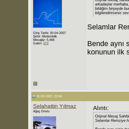
arkadaşlar merhaba,
bildiğim birşeyde bu
bilgilendirirseniz sev
Selamlar Re
Giriş Tarihi: 30-04-2007
Şehir: Medemblik
Mesajlar: 5,468
Bende aynı 
Galeri:
373
konunun ilk 
31-05-2007, 22:06
Selahattin Yılmaz
Alıntı:
Ağaç Dostu
Orijinal Mesaj Sahib
Selamlar Remziye h