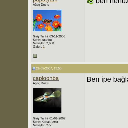
ben henü
Ağaç Dostu
Giriş Tarihi: 03-11-2006
Şehir: istanbul
Mesajlar: 2,608
Galeri:
1
21-05-2007, 13:55
caploonba
Ben ipe bağla
Ağaç Dostu
Giriş Tarihi: 01-01-2007
Şehir: Konak/İzmir
Mesajlar: 272