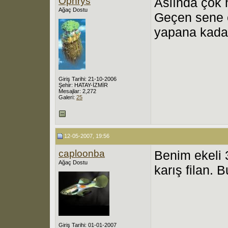
Ophrys
Aslında çok h
Ağaç Dostu
Geçen sene e
yapana kada
Giriş Tarihi: 21-10-2006
Şehir: HATAY-İZMİR
Mesajlar: 2,272
Galeri:
25
12-05-2007, 19:56
caploonba
Benim ekeli 
Ağaç Dostu
karış filan. 
Giriş Tarihi: 01-01-2007