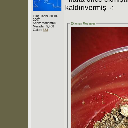
kaldırıvermiş
Giriş Tarihi: 30-04-
2007
Şehir: Medemblik
Eklenen Resimler
Mesajlar: 5,468
Galeri:
373