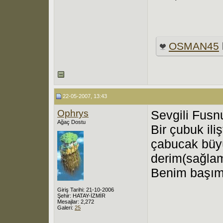
OSMAN45
22-05-2007, 13:43
Ophrys
Sevgili Fusnu
Ağaç Dostu
Bir çubuk iliş
çabucak büyü
derim(sağlam 
Benim başıma
Giriş Tarihi: 21-10-2006
Şehir: HATAY-İZMİR
Mesajlar: 2,272
Galeri:
25