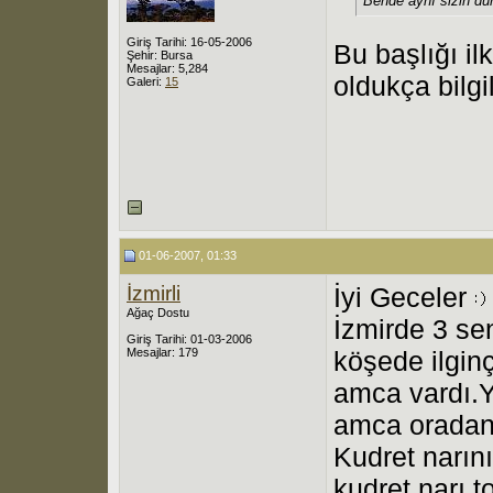
Bende aynı sizin du
Giriş Tarihi: 16-05-2006
Bu başlığı il
Şehir: Bursa
Mesajlar: 5,284
oldukça bilgil
Galeri:
15
01-06-2007, 01:33
İzmirli
İyi Geceler
Ağaç Dostu
İzmirde 3 se
Giriş Tarihi: 01-03-2006
Mesajlar: 179
köşede ilginç
amca vardı.Y
amca oradan 
Kudret narın
kudret narı