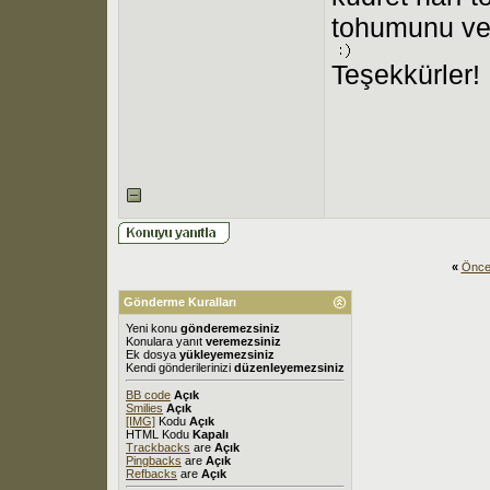
tohumunu vey
Teşekkürler!
«
Önce
Gönderme Kuralları
Yeni konu
gönderemezsiniz
Konulara yanıt
veremezsiniz
Ek dosya
yükleyemezsiniz
Kendi gönderilerinizi
düzenleyemezsiniz
BB code
Açık
Smilies
Açık
[IMG]
Kodu
Açık
HTML Kodu
Kapalı
Trackbacks
are
Açık
Pingbacks
are
Açık
Refbacks
are
Açık