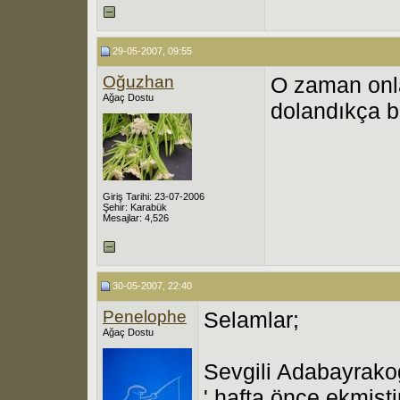
29-05-2007, 09:55
Oğuzhan
O zaman onl
Ağaç Dostu
dolandıkça b
Giriş Tarihi: 23-07-2006
Şehir: Karabük
Mesajlar: 4,526
30-05-2007, 22:40
Penelophe
Selamlar;
Ağaç Dostu
Sevgili Adabayrakog
' hafta önce ekmişt