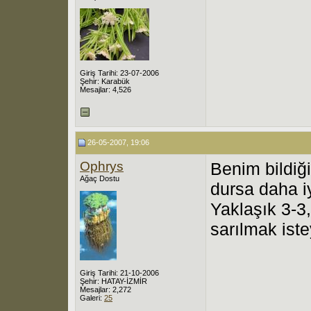
Giriş Tarihi: 23-07-2006
Şehir: Karabük
Mesajlar: 4,526
26-05-2007, 19:06
Ophrys
Benim bildiğ
Ağaç Dostu
dursa daha iy
Yaklaşık 3-3
sarılmak ist
Giriş Tarihi: 21-10-2006
Şehir: HATAY-İZMİR
Mesajlar: 2,272
Galeri:
25