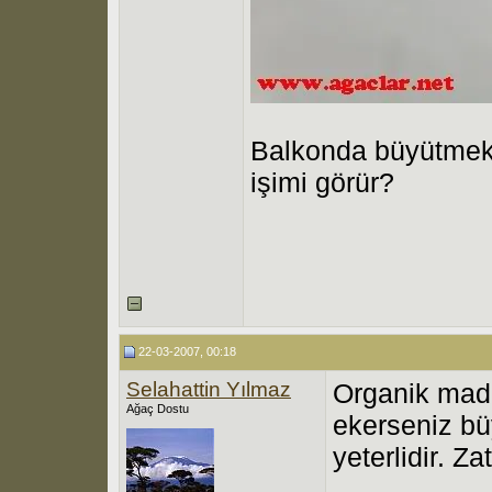
Balkonda büyütmek i
işimi görür?
22-03-2007, 00:18
Selahattin Yılmaz
Organik madde
Ağaç Dostu
ekerseniz büy
yeterlidir. Za