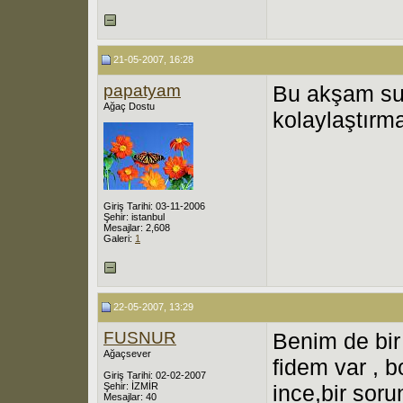
21-05-2007, 16:28
papatyam
Bu akşam su
Ağaç Dostu
kolaylaştırm
Giriş Tarihi: 03-11-2006
Şehir: istanbul
Mesajlar: 2,608
Galeri:
1
22-05-2007, 13:29
FUSNUR
Benim de bir
Ağaçsever
fidem var , 
Giriş Tarihi: 02-02-2007
Şehir: İZMİR
ince,bir sor
Mesajlar: 40