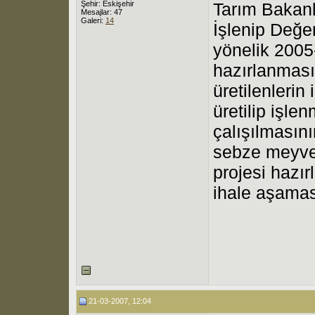
Şehir: Eskişehir
Tarım Bakanlı
Mesajlar: 47
Galeri:
14
İşlenip Değe
yönelik 2005-
hazırlanması 
üretilenlerin
üretilip işle
çalışılmasın
sebze meyve
projesi hazırl
ihale aşamas
21-03-2007, 12:04