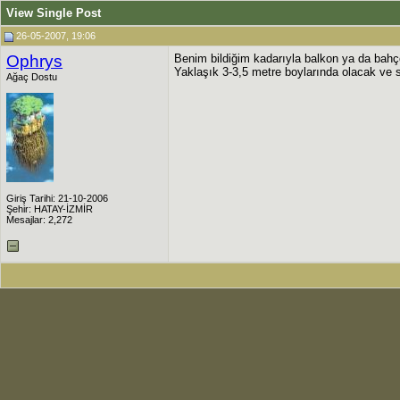
View Single Post
26-05-2007, 19:06
Ophrys
Benim bildiğim kadarıyla balkon ya da bahçe
Yaklaşık 3-3,5 metre boylarında olacak ve 
Ağaç Dostu
Giriş Tarihi: 21-10-2006
Şehir: HATAY-İZMİR
Mesajlar: 2,272