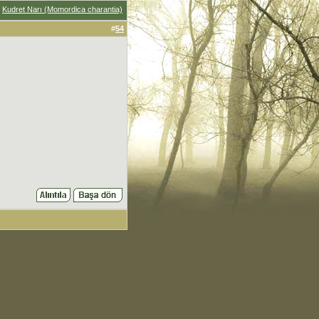
:
Kudret Narı (Momordica charantia)
#
54