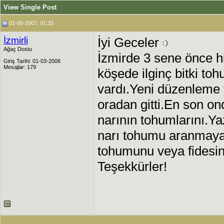
View Single Post
01-06-2007, 01:33
İzmirli
İyi Geceler
Ağaç Dostu
İzmirde 3 sene önce h
Giriş Tarihi: 01-03-2006
Mesajlar: 179
köşede ilginç bitki to
vardı.Yeni düzenleme 
oradan gitti.En son on
narının tohumlarını.Ya
narı tohumu aranmay
tohumunu veya fidesin
Teşekkürler!