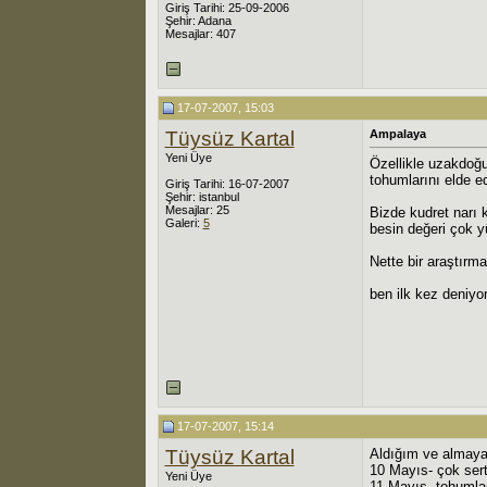
Giriş Tarihi: 25-09-2006
Şehir: Adana
Mesajlar: 407
17-07-2007, 15:03
Tüysüz Kartal
Ampalaya
Yeni Üye
Özellikle uzakdoğu
tohumlarını elde e
Giriş Tarihi: 16-07-2007
Şehir: istanbul
Mesajlar: 25
Bizde kudret narı 
Galeri:
5
besin değeri çok 
Nette bir araştırma
ben ilk kez deniyo
17-07-2007, 15:14
Tüysüz Kartal
Aldığım ve almaya 
10 Mayıs- çok sert
Yeni Üye
11 Mayıs- tohumlar