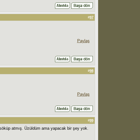
#
97
Paylaş
#
98
Paylaş
#
99
i söküp atmış. Üzüldüm ama yapacak bir şey yok.