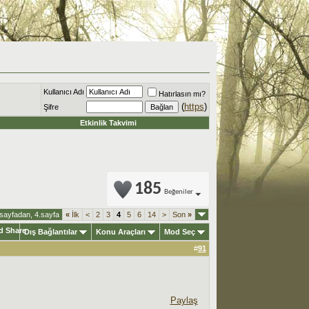
Kullanıcı Adı
Hatırlasın mı?
(
https
)
Şifre
Etkinlik Takvimi
185
Beğeniler
sayfadan, 4.sayfa
«
İlk
<
2
3
4
5
6
14
>
Son
»
Dış Bağlantılar
Konu Araçları
Mod Seç
#
91
Paylaş