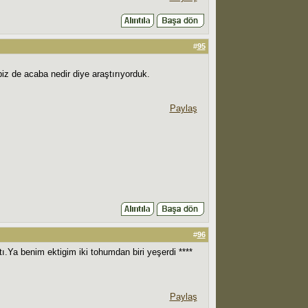
#
95
iz de acaba nedir diye araştırıyorduk.
Paylaş
#
96
.Ya benim ektigim iki tohumdan biri yeşerdi ****
Paylaş