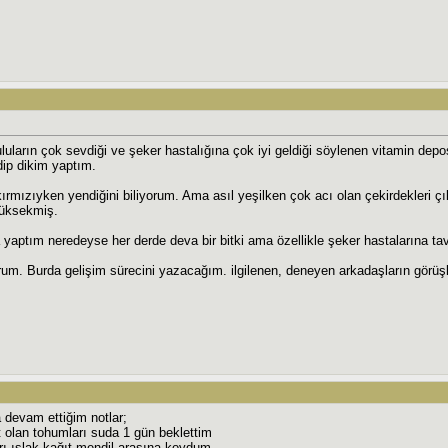
luların çok sevdiği ve şeker hastalığına çok iyi geldiği söylenen vitamin depo
dip dikim yaptım.
kırmızıyken yendiğini biliyorum. Ama asıl yeşilken çok acı olan çekirdekleri ç
yüksekmiş.
 yaptım neredeyse her derde deva bir bitki ama özellikle şeker hastalarına tavs
rum. Burda gelişim sürecini yazacağım. ilgilenen, deneyen arkadaşların görüşl
devam ettiğim notlar;
 olan tohumları suda 1 gün beklettim
ı ıslak kağıt mendil arasına koydum