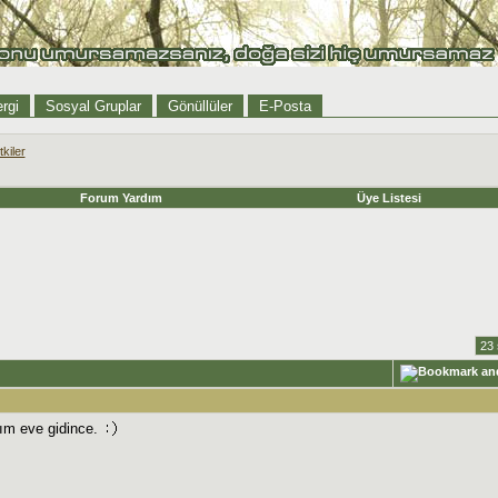
rgi
Sosyal Gruplar
Gönüllüler
E-Posta
tkiler
Forum Yardım
Üye Listesi
23 
m eve gidince.