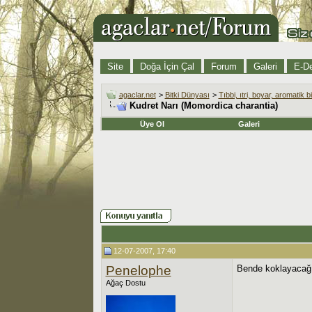
Site
Doğa İçin Çal
Forum
Galeri
E-De
agaclar.net
>
Bitki Dünyası
>
Tıbbi, ıtri, boyar, aromatik bi
Kudret Narı (Momordica charantia)
Üye Ol
Galeri
12-07-2007, 17:40
Penelophe
Bende koklayacağı
Ağaç Dostu