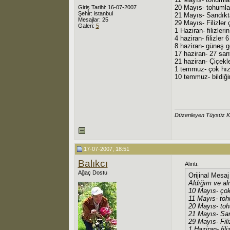
20 Mayıs- tohumlar
Giriş Tarihi: 16-07-2007
Şehir: istanbul
21 Mayıs- Sandıkt
Mesajlar: 25
29 Mayıs- Filizler 
Galeri:
5
1 Haziran- filizler
4 haziran- filizler
8 haziran- güneş gö
17 haziran- 27 san
21 haziran- Çiçekl
1 temmuz- çok hızlı
10 temmuz- bildiği
Düzenleyen Tüysüz Ka
17-07-2007, 18:51
Balıkcı
Alıntı:
Ağaç Dostu
Orijinal Mesa
Aldığım ve al
10 Mayıs- çok
11 Mayıs- toh
20 Mayıs- tohu
21 Mayıs- San
29 Mayıs- Fili
1 Haziran- fil