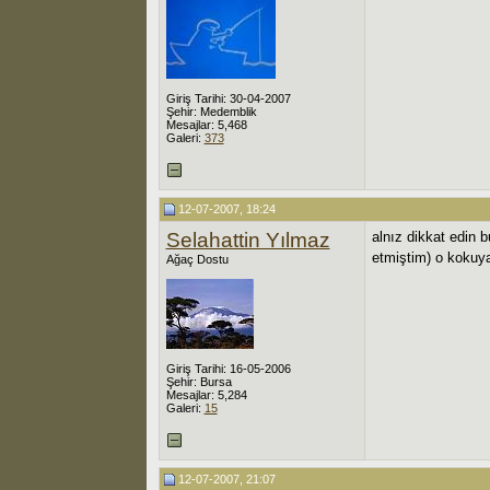
Giriş Tarihi: 30-04-2007
Şehir: Medemblik
Mesajlar: 5,468
Galeri:
373
12-07-2007, 18:24
Selahattin Yılmaz
alnız dikkat edin 
etmiştim) o kokuy
Ağaç Dostu
Giriş Tarihi: 16-05-2006
Şehir: Bursa
Mesajlar: 5,284
Galeri:
15
12-07-2007, 21:07