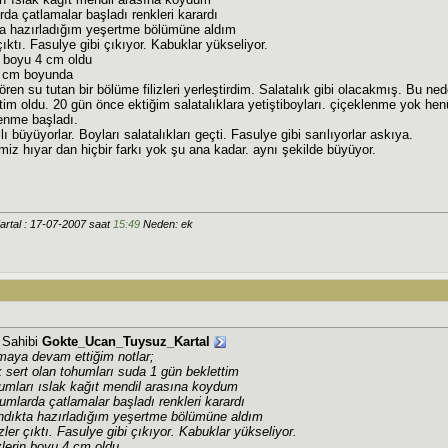
da çatlamalar başladı renkleri karardı
a hazırladığım yeşertme bölümüne aldım
çıktı. Fasulye gibi çıkıyor. Kabuklar yükseliyor.
in boyu 4 cm oldu
 6 cm boyunda
ren su tutan bir bölüme filizleri yerleştirdim. Salatalık gibi olacakmış. Bu ne
tim oldu. 20 gün önce ektiğim salatalıklara yetiştiboyları. çiçeklenme yok h
enme başladı.
 büyüyorlar. Boyları salatalıkları geçti. Fasulye gibi sarılıyorlar askıya.
miz hıyar dan hiçbir farkı yok şu ana kadar. aynı şekilde büyüyor.
rtal : 17-07-2007 saat
15:49
Neden: ek
j Sahibi
Gokte_Ucan_Tuysuz_Kartal
maya devam ettiğim notlar;
 sert olan tohumları suda 1 gün beklettim
umları ıslak kağıt mendil arasına koydum
mlarda çatlamalar başladı renkleri karardı
dıkta hazırladığım yeşertme bölümüne aldım
zler çıktı. Fasulye gibi çıkıyor. Kabuklar yükseliyor.
izlerin boyu 4 cm oldu