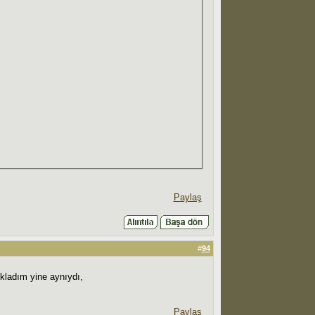
Paylaş
#
94
okladım yine aynıydı,
Paylaş