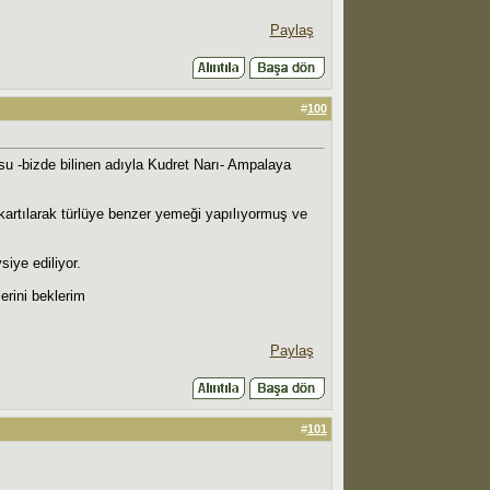
Paylaş
#
100
su -bizde bilinen adıyla Kudret Narı- Ampalaya
ıkartılarak türlüye benzer yemeği yapılıyormuş ve
iye ediliyor.
erini beklerim
Paylaş
#
101