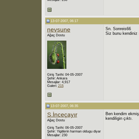
13-07-2007, 06:17
nevsune
Sn. Sonreis66
Siz bunu kendiniz 
Ağaç Dostu
Giriş Tarihi: 04-05-2007
Şehir: Ankara
Mesajlar: 4,917
Galeri:
215
13-07-2007, 06:35
S.İnceçayır
Ben kendim ekmişti
kendiligin çıktı.
Ağaç Dostu
Giriş Tarihi: 06-05-2007
Şehir: Yigitlerin harman oldugu diyar
Mesajlar: 230