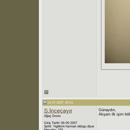
13-07-2007, 05:51
S.İnceçayır
Günaydın,
Akşam ilk işim bit
Ağaç Dostu
Giriş Tarihi: 06-05-2007
Şehir: Yigitlerin harman oldugu diyar
Mesajlar: 230