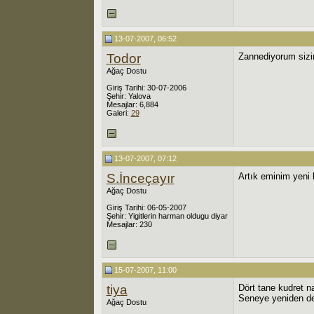
13-07-2007, 06:52
Todor
Zannediyorum sizin
Ağaç Dostu
Giriş Tarihi: 30-07-2006
Şehir: Yalova
Mesajlar: 6,884
Galeri:
29
13-07-2007, 07:12
S.İnceçayır
Artık eminim yeni
Ağaç Dostu
Giriş Tarihi: 06-05-2007
Şehir: Yigitlerin harman oldugu diyar
Mesajlar: 230
15-07-2007, 11:00
tiya
Dört tane kudret 
Seneye yeniden d
Ağaç Dostu