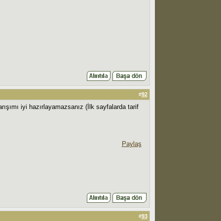
#
92
ışımı iyi hazırlayamazsanız (İlk sayfalarda tarif
Paylaş
#
93