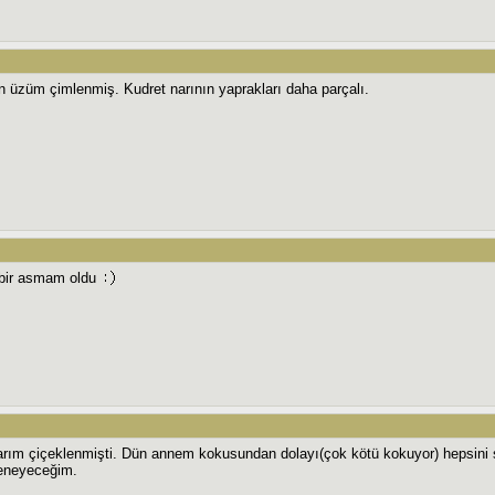
 üzüm çimlenmiş. Kudret narının yaprakları daha parçalı.
 bir asmam oldu
narım çiçeklenmişti. Dün annem kokusundan dolayı(çok kötü kokuyor) hepsin
eneyeceğim.