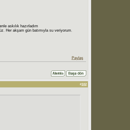
denle askılık hazırladım
enüz. Her akşam gün batımıyla su veriyorum.
Paylaş
#
102