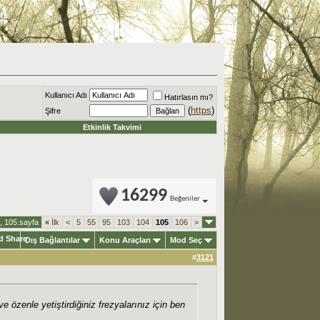
Kullanıcı Adı
Hatırlasın mı?
(
https
)
Şifre
Etkinlik Takvimi
16299
Beğeniler
, 105.sayfa
«
İlk
<
5
55
95
103
104
105
106
>
Dış Bağlantılar
Konu Araçları
Mod Seç
#
3121
zenle yetiştirdiğiniz frezyalarınız için ben