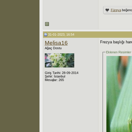
Füreya
beğend
31-01-2023, 16:54
Melisa16
Frezya başlığı ha
Ağaç Dostu
Eklenen Resimler
Giriş Tarihi: 28-09-2014
Şehir: İstanbul
Mesajlar: 265