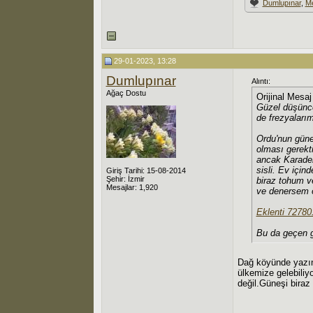
Dumlupınar
,
Me
29-01-2023, 13:28
Dumlupınar
Alıntı:
Ağaç Dostu
Orijinal Mesa
Güzel düşünce
de frezyalarım
Ordu'nun güne
olması gerekt
ancak Karaden
sisli. Ev için
Giriş Tarihi: 15-08-2014
Şehir: İzmir
biraz tohum v
Mesajlar: 1,920
ve denersem ö
Eklenti 72780
Bu da geçen g
Dağ köyünde yazın 
ülkemize gelebiliyo
değil.Güneşi biraz