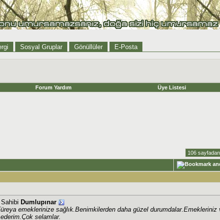
rgi
Sosyal Gruplar
Gönüllüler
E-Posta
Forum Yardım
Üye Listesi
106 sayfadan
j Sahibi
Dumlupınar
reya emeklerinize sağlık.Benimkilerden daha güzel durumdalar.Emekleriniz ve ö
 ederim.Çok selamlar.