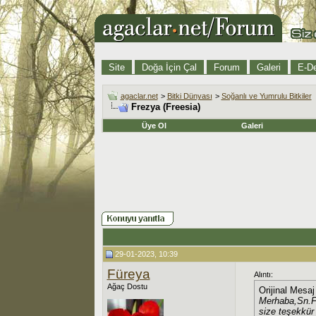
Site
Doğa İçin Çal
Forum
Galeri
E-De
agaclar.net
>
Bitki Dünyası
>
Soğanlı ve Yumrulu Bitkiler
Frezya (Freesia)
Üye Ol
Galeri
29-01-2023, 10:39
Füreya
Alıntı:
Ağaç Dostu
Orijinal Mesa
Merhaba,Sn.Fü
size teşekkür