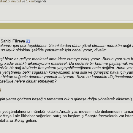
lisa16
,
nevgül
ve
1 kişi
beğendi.
j Sahibi
Füreya
leriniz için çok teşekkürler. Sizinkilerden daha güzel olmaları mümkün değil 
ızı layık oldukları şekilde yetiştirmek için çabalıyoruz, diyelim.
şi biraz az geliyor maalesef ama idare etmeye çalışıyoruz. Bunun yanı sıra 
iği kadar aralıklı dikemiyorum maalesef. Bu nedenle bir kısmını paylaşmak ve
iz'in bir dağ köyünde frezyaların yaşayabileceğinden emin değilim. Hava ya
de yetiştirerek belki soğuktan koruyabilirim ama sisli ve güneşsiz hava için ya
e birkaç soğanla deneme yapmak istiyorum. Sizin bu konudaki düşünceleriniz
zellikle nelere dikkat etmeliyim?
1
ün yarısı görünen başağın tamamen çıkıp güneşe doğru yönelerek dikleşmiş 
yetiştirebilmeniz mümkün olabilir.Ancak yaz mevsiminde dinlenmesini tamaml
r.Asya Lale İlkbahar soğanları satışına başlamış.Satışta frezyalarda var.İster
 daha az.Kolay gelsin.