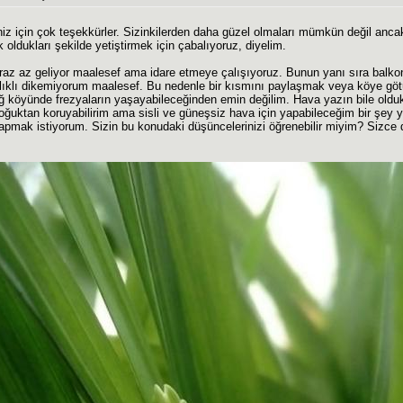
iz için çok teşekkürler. Sizinkilerden daha güzel olmaları mümkün değil anca
k oldukları şekilde yetiştirmek için çabalıyoruz, diyelim.
raz az geliyor maalesef ama idare etmeye çalışıyoruz. Bunun yanı sıra balk
alıklı dikemiyorum maalesef. Bu nedenle bir kısmını paylaşmak veya köye göt
ağ köyünde frezyaların yaşayabileceğinden emin değilim. Hava yazın bile oldu
 soğuktan koruyabilirim ama sisli ve güneşsiz hava için yapabileceğim bir şey 
pmak istiyorum. Sizin bu konudaki düşüncelerinizi öğrenebilir miyim? Sizce