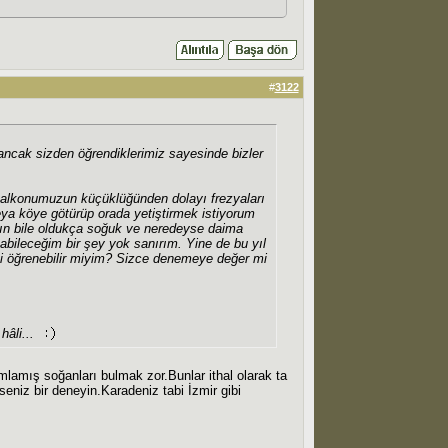
#
3122
ancak sizden öğrendiklerimiz sayesinde bizler
balkonumuzun küçüklüğünden dolayı frezyaları
ya köye götürüp orada yetiştirmek istiyorum
zın bile oldukça soğuk ve neredeyse daima
pabileceğim bir şey yok sanırım. Yine de bu yıl
i öğrenebilir miyim? Sizce denemeye değer mi
hâli...
amış soğanları bulmak zor.Bunlar ithal olarak ta
seniz bir deneyin.Karadeniz tabi İzmir gibi