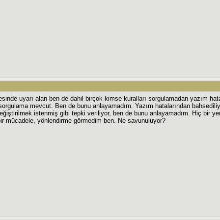
esinde uyarı alan ben de dahil birçok kimse kuralları sorgulamadan yazım hata
 sorgulama mevcut. Ben de bunu anlayamadım. Yazım hatalarından bahsediliyo
eğiştirilmek istenmiş gibi tepki veriliyor, ben de bunu anlayamadım. Hiç bir ye
bir mücadele, yönlendirme görmedim ben. Ne savunuluyor?