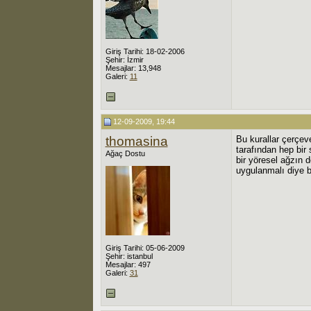
Giriş Tarihi: 18-02-2006
Şehir: İzmir
Mesajlar: 13,948
Galeri:
11
12-09-2009, 19:44
thomasina
Bu kurallar çerçev
tarafından hep bir
Ağaç Dostu
bir yöresel ağzın d
uygulanmalı diye 
Giriş Tarihi: 05-06-2009
Şehir: istanbul
Mesajlar: 497
Galeri:
31