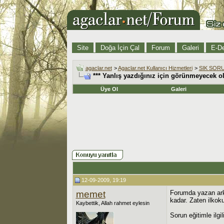
Site
Doğa İçin Çal
Forum
Galeri
E-De
agaclar.net
>
Agaclar.net Kullanıcı Hizmetleri
>
SIK SOR
*** Yanlış yazdığınız için görünmeyecek o
Üye Ol
Galeri
12-09-2009, 19:19
memet
Forumda yazan arka
kadar. Zaten ilkok
Kaybettik, Allah rahmet eylesin
Sorun eğitimle ilgili