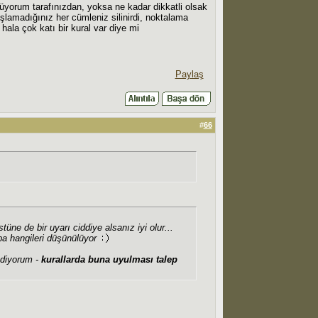
üyorum tarafınızdan, yoksa ne kadar dikkatli olsak
lamadığınız her cümleniz silinirdi, noktalama
hala çok katı bir kural var diye mi
Paylaş
#
66
üne de bir uyarı ciddiye alsanız iyi olur...
a hangileri düşünülüyor
ediyorum -
kurallarda buna uyulması talep