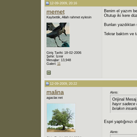
12-09-2009, 20:16
memet
Benim el yazım ber
Otutup iki kere düz
Kaybettik, Allah rahmet eylesin
Bunları yazdıktan 
Tekrar baktım ve t
Giriş Tarihi: 18-02-2006
Şehir: İzmir
Mesajlar: 13,948
Galeri:
11
12-09-2009, 20:22
malina
Alıntı:
agaclar.net
Orijinal Mesa
hayır sadece 
bırakın insanla
Espri yaptığınızı
Alıntı: