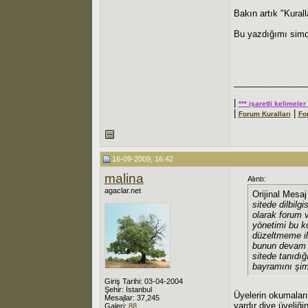
Bakın artık "Kural
Bu yazdığımı simd
_______________
.
|
*** işaretli kelimele
|
|
Forum Kuralları
Fo
16-09-2009, 16:42
malina
Alıntı:
agaclar.net
Orijinal Mesa
sitede dilbilgi
olarak forum v
yönetimi bu ko
düzeltmeme ile 
bunun devam e
sitede tanıdı
bayramını şim
Giriş Tarihi: 03-04-2004
Şehir: İstanbul
Üyelerin okumaları
Mesajlar: 37,245
vardır diye üyeliğ
Galeri:
88