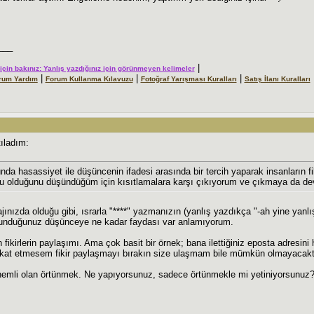
___
|
r için bakınız: Yanlış yazdığınız için görünmeyen kelimeler
|
|
|
rum Yardım
Forum Kullanma Kılavuzu
Fotoğraf Yarışması Kuralları
Satış İlanı Kuralları
ıladım:
da hasassiyet ile düşüncenin ifadesi arasında bir tercih yaparak insanların f
bu olduğunu düşündüğüm için kısıtlamalara karşı çıkıyorum ve çıkmaya da 
ınızda olduğu gibi, ısrarla "****" yazmanızın (yanlış yazdıkça "-ah yine yanl
unduğunuz düşünceye ne kadar faydası var anlamıyorum.
n fikirlerin paylaşımı. Ama çok basit bir örnek; bana ilettiğiniz eposta adresi
kkat etmesem fikir paylaşmayı bırakın size ulaşmam bile mümkün olmayacak
emli olan örtünmek. Ne yapıyorsunuz, sadece örtünmekle mi yetiniyorsunuz