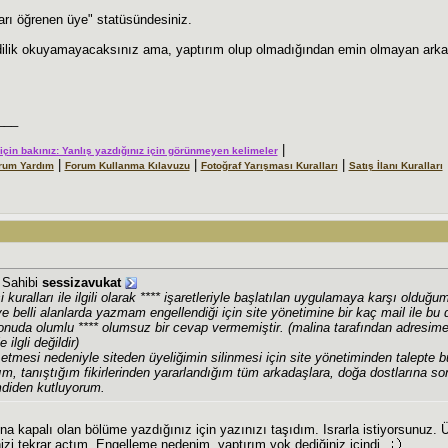
ları öğrenen üye" statüsündesiniz.
ilik okuyamayacaksınız ama, yaptırım olup olmadığından emin olmayan arkad
___
|
r için bakınız: Yanlış yazdığınız için görünmeyen kelimeler
|
|
|
rum Yardım
Forum Kullanma Kılavuzu
Fotoğraf Yarışması Kuralları
Satış İlanı Kuralları
j Sahibi
sessizavukat
si kuralları ile ilgili olarak **** işaretleriyle başlatılan uygulamaya karşı olduğ
e belli alanlarda yazmam engellendiği için site yönetimine bir kaç mail ile bu
nuda olumlu **** olumsuz bir cevap vermemiştir. (malina tarafından adresime g
ilgli değildir)
tmesi nedeniyle siteden üyeliğimin silinmesi için site yönetiminden talepte
ğım, tanıştığım fikirlerinden yararlandığım tüm arkadaşlara, doğa dostlarına 
diden kutluyorum.
na kapalı olan bölüme yazdığınız için yazınızı taşıdım. Israrla istiyorsunuz. 
inizi tekrar açtım. Engelleme nedenim, yaptırım yok dediğiniz içindi