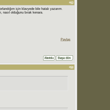
#
63
landığım için klavyede bile hatalı yazarım.
n, nasıl olduğunu bırak kenara.
Paylaş
#
64