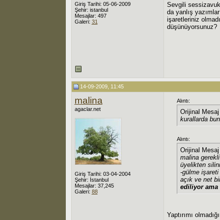
Giriş Tarihi: 05-06-2009
Sevgili sessizavuk
Şehir: istanbul
da yanlış yazımlar
Mesajlar: 497
işaretleriniz olmad
Galeri:
31
düşünüyorsunuz?
14-09-2009, 11:45
malina
Alıntı:
agaclar.net
Orijinal Mesa
kurallarda bun
Alıntı:
Orijinal Mesa
malina gerekli
üyelikten sil
-gülme işareti
Giriş Tarihi: 03-04-2004
açık ve net bi
Şehir: İstanbul
Mesajlar: 37,245
ediliyor ama 
Galeri:
88
Yaptırımı olmadığı