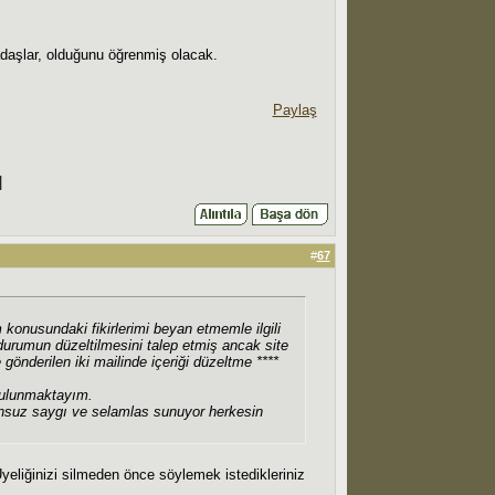
aşlar, olduğunu öğrenmiş olacak.
Paylaş
|
#
67
um konusundaki fikirlerimi beyan etmemle ilgili
 durumun düzeltilmesini talep etmiş ancak site
önderilen iki mailinde içeriği düzeltme ****
 bulunmaktayım.
sonsuz saygı ve selamlas sunuyor herkesin
Üyeliğinizi silmeden önce söylemek istedikleriniz