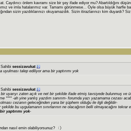
at. Caydırıcı önlem kavramı size bir şey ifade ediyor mu? Abartıldığını düşün
ımız ve imla hatalarımız var. Tamamı görünmese... Öyle olsa büyük harfle baş
ığından sizin yazdıklarınızı okuyamazdık. Sizin itirazlarınızı kim duyardı? Siz 
j Sahibi
sessizavukat
a uyulması talep ediliyor ama bir yaptırımı yok
j Sahibi
sessizavukat
 bir uyarıyı zaten açık ve net bir şekilde ifade etmiş tavsiyede bulunmuş ve üst
inme **** -ah yine yanlış yazdım sanırım- forumda yazı yazamama cezası acab
 olması cezanın geleceğinden yana bir şüphem olduğu ile ilgli değildir-
r şekilde bu uygulamanın sınırlarının ne olacağının belli olmayacağını tekrar 
bir yaptırımı yok
-
ndan nasıl emin olabiliyorsunuz?