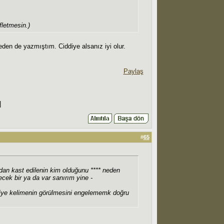
fletmesin.)
eden de yazmıştım. Ciddiye alsanız iyi olur.
Paylaş
|
#
65
dan kast edilenin kim olduğunu **** neden
cek bir ya da var sanırım yine -
 diye kelimenin görülmesini engelememk doğru