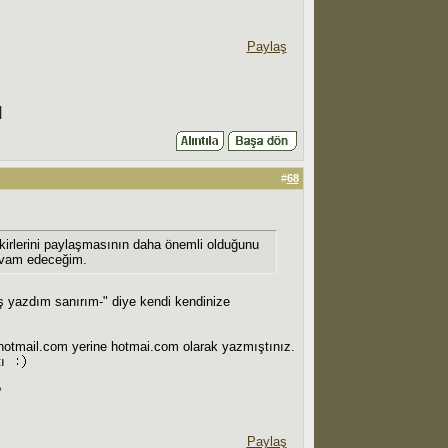
Paylaş
|
#
68
ikirlerini paylaşmasının daha önemli olduğunu
devam edeceğim.
ış yazdım sanırım-" diye kendi kendinize
ni hotmail.com yerine hotmai.com olarak yazmıştınız.
tı
?
Paylaş