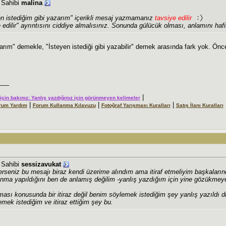
j Sahibi
malina
n istediğim gibi yazarım
" içerikli mesaj yazmamanız
tavsiye edilir
 edilir" ayrıntısını ciddiye almalısınız. Sonunda gülücük olması, anlamını hafi
zarım" demekle, "İsteyen istediği gibi yazabilir" demek arasında fark yok. Önc
___
|
r için bakınız: Yanlış yazdığınız için görünmeyen kelimeler
|
|
|
rum Yardım
Forum Kullanma Kılavuzu
Fotoğraf Yarışması Kuralları
Satış İlanı Kuralları
j Sahibi
sessizavukat
erseniz bu mesajı biraz kendi üzerime alındım ama itiraf etmeliyim başkaların
unma yapıldığını ben de anlamış değilim -yanlış yazdığım için yine gözükmeye
lması konusunda bir itiraz değil benim söylemek istediğim şey yanlış yazıldı
mek istediğim ve itiraz ettiğim şey bu.