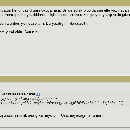
battır, kendi yazıdığımı okuyamam. Bir de solak olup da sağ elle yazmaya zor
eltmem gerekir yazdıklarımı. İşte bu başkalarına zor geliyor, yazıp yolla gitsi
sonra onbeş yeri düzelttim. Bu yazdığımı da düzelttim.
am yirmi oldu. Sorun bu.
j Sahibi
sessizavukat
uygulamaya karşı olduğum için
r istedikleri şekilde paylaşsınlar doğa ile ilgili bildiklerini **** düşlerini
))
 düşünüp, şimdilik ses çıkarmıyorum. Uzatmayacağınızı umarım.