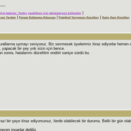
___
|
r için bakınız: Yanlış yazdığınız için görünmeyen kelimeler
|
|
|
rum Yardım
Forum Kullanma Kılavuzu
Fotoğraf Yarışması Kuralları
Satış İlanı Kuralları
rallarına uymayı seviyoruz. Biz sevmesek üyelerimiz itiraz ediyorlar hemen d
yapacak bir şey yok sizin için bence.
n sonra, hatalarımı düzelttim ondört saniye sürdü bu.
zi bir şeye itiraz ediyorsunuz, ilerde olabilecek bir duruma. Belki bir gün ola
meyen insanlar değiliz.