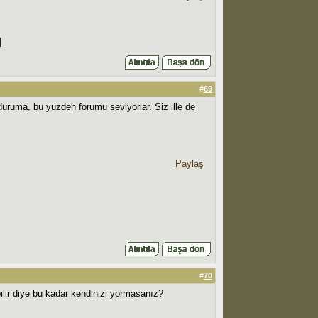
|
#
69
uruma, bu yüzden forumu seviyorlar. Siz ille de
Paylaş
#
70
bilir diye bu kadar kendinizi yormasanız?