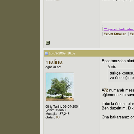
_______________
.
|
*** işaretli kelimele
|
|
Forum Kuralları
Fo
16-09-2009, 16:59
malina
Epostanızdan alınt
Alıntı:
agaclar.net
türkçe konusun
ve önceliğin 
#
72
numaralı mesaj
eğlenmenizin) sav
Tabii ki önemli ola
Giriş Tarihi: 03-04-2004
Ben düzelttim. Di
Şehir: İstanbul
Mesajlar: 37,245
Ona bakarsanız ön
Galeri:
88