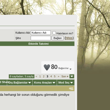
Kullanıcı Adı
Hatırlasın mı?
(
https
)
Şifre
Etkinlik Takvimi
80
Beğeniler
8 sayfadan, 3.sayfa
<
1
2
3
4
5
>
Son
»
Dış Bağlantılar
Konu Araçları
Mod Seç
#
61
nda herhangi bir sorun olduğunu görmedik şimdiye