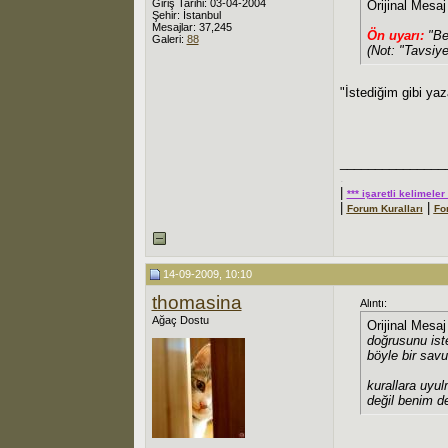
Giriş Tarihi: 03-04-2004
Orijinal Mesa
Şehir: İstanbul
Mesajlar: 37,245
Ön uyarı:
"
Be
Galeri:
88
(Not: "Tavsiye
"İstediğim gibi ya
_______________
.
|
*** işaretli kelimele
|
|
Forum Kuralları
Fo
14-09-2009, 10:10
thomasina
Alıntı:
Ağaç Dostu
Orijinal Mesa
doğrusunu ist
böyle bir sav
kurallara uyu
değil benim de