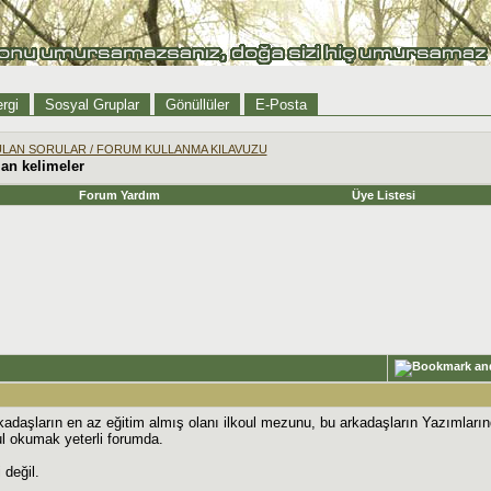
rgi
Sosyal Gruplar
Gönüllüler
E-Posta
ULAN SORULAR / FORUM KULLANMA KILAVUZU
lan kelimeler
Forum Yardım
Üye Listesi
daşların en az eğitim almış olanı ilkoul mezunu, bu arkadaşların Yazımları
ul okumak yeterli forumda.
 değil.