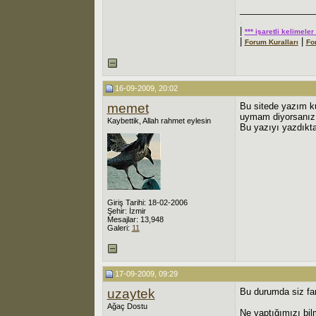
_______________
.
|
*** işaretli kelimele
|
|
Forum Kuralları
Fo
16-09-2009, 20:02
memet
Bu sitede yazım ku
uymam diyorsanız, 
Kaybettik, Allah rahmet eylesin
Bu yazıyı yazdıkta
Giriş Tarihi: 18-02-2006
Şehir: İzmir
Mesajlar: 13,948
Galeri:
11
17-09-2009, 09:29
uzaytek
Bu durumda siz fara
Ağaç Dostu
Ne yaptığımızı bil