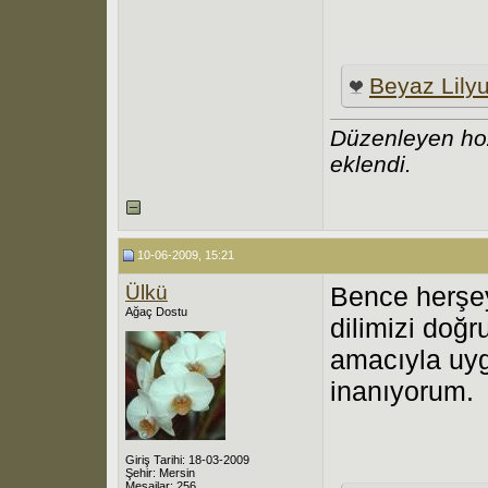
Beyaz Lily
Düzenleyen ho
eklendi.
10-06-2009, 15:21
Ülkü
Bence herşey
Ağaç Dostu
dilimizi doğ
amacıyla uyg
inanıyorum.
Giriş Tarihi: 18-03-2009
Şehir: Mersin
Mesajlar: 256