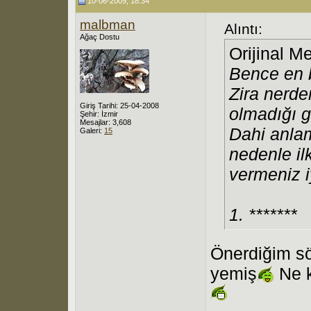
10-06-2009, 18:34
malbman
Alıntı:
Ağaç Dostu
Orijinal M
Bence en b
Zira nerde
Giriş Tarihi: 25-04-2008
olmadığı gi
Şehir: İzmir
Mesajlar: 3,608
Dahi anlam
Galeri:
15
nedenle i
vermeniz iy
1. *******
Önerdiğim s
yemiş
Ne 