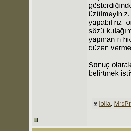
gösterdiğind
üzülmeyiniz,
yapabiliriz, ö
sözü kulağım
yapmanın hiç
düzen verme
Sonuç olarak
belirtmek ist
lolla
,
MrsPr