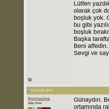
Lütfen yazdık
olarak çok d
boşluk yok. 
bu gibi yazıl
boşluk bırak
Başka tarafta
Beni affedin.
Sevgi ve say
11-06-2009, 08:00
thomasina
Günaydın. Be
Ağaç Dostu
ortamında r