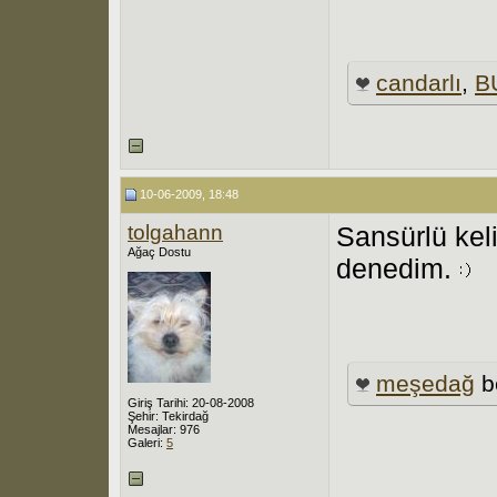
candarlı
,
B
10-06-2009, 18:48
tolgahann
Sansürlü kel
Ağaç Dostu
denedim.
meşedağ
b
Giriş Tarihi: 20-08-2008
Şehir: Tekirdağ
Mesajlar: 976
Galeri:
5