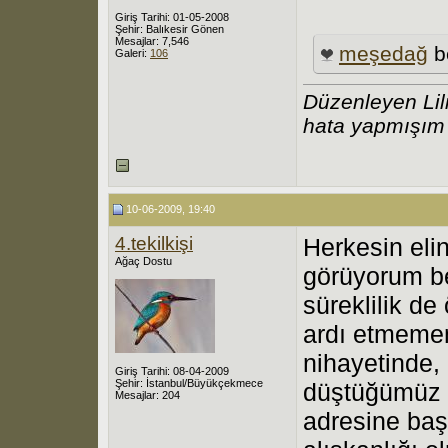
Giriş Tarihi: 01-05-2008
Şehir: Balıkesir Gönen
Mesajlar: 7,546
meşedağ
b
Galeri:
106
Düzenleyen Lil
hata yapmışım
10-06-2009, 19:40
4.tekilkişi
Herkesin eli
Ağaç Dostu
görüyorum be
süreklilik de
ardı etmemem
nihayetinde, 
Giriş Tarihi: 08-04-2009
Şehir: İstanbul/Büyükçekmece
düştüğümüz 
Mesajlar: 204
adresine baş