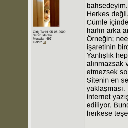
bahsedeyim.
Herkes değil
Cümle içinde 
harfin arka a
Giriş Tarihi: 05-06-2009
Şehir: istanbul
Örneğin; nee
Mesajlar: 497
Galeri:
31
işaretinin bi
Yanlışlık hep
alınmazsak ve
etmezsek sor
Sitenin en s
yaklaşması. 
internet yaz
ediliyor. Bu
herkese teşe