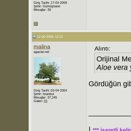
Giriş Tarihi: 17-03-2009
Şehir: Gümüşhane
Mesajlar: 39
11-06-2009, 12:15
malina
Alıntı:
agaclar.net
Orijinal M
Aloe vera 
Gördüğün gi
Giriş Tarihi: 03-04-2004
Şehir: İstanbul
Mesajlar: 37,245
Galeri:
88
__________
.
|
*** işaretli ke