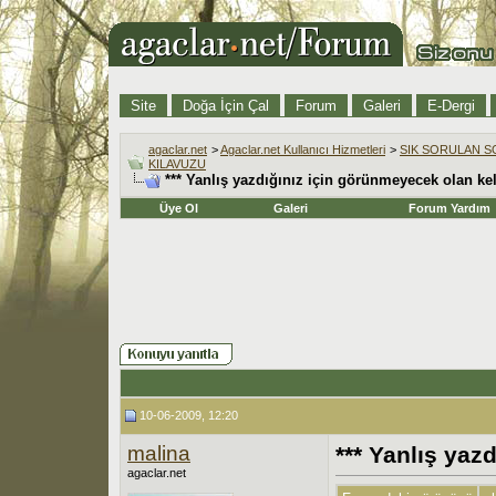
Site
Doğa İçin Çal
Forum
Galeri
E-Dergi
agaclar.net
>
Agaclar.net Kullanıcı Hizmetleri
>
SIK SORULAN S
KILAVUZU
*** Yanlış yazdığınız için görünmeyecek olan ke
Üye Ol
Galeri
Forum Yardım
10-06-2009, 12:20
malina
*** Yanlış yaz
agaclar.net