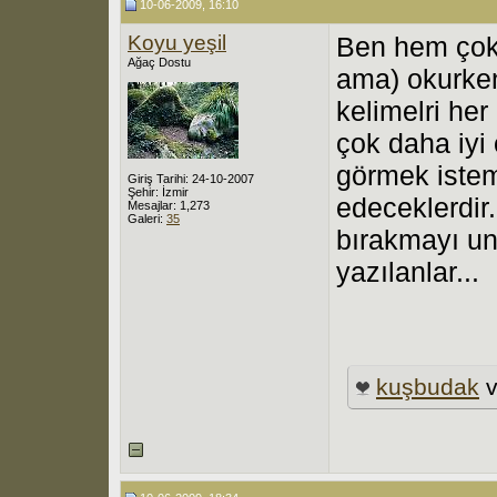
10-06-2009, 16:10
Koyu yeşil
Ben hem çok
Ağaç Dostu
ama) okurken
kelimelri he
çok daha iyi
görmek istem
Giriş Tarihi: 24-10-2007
Şehir: İzmir
edeceklerdir.
Mesajlar: 1,273
Galeri:
35
bırakmayı u
yazılanlar...
kuşbudak