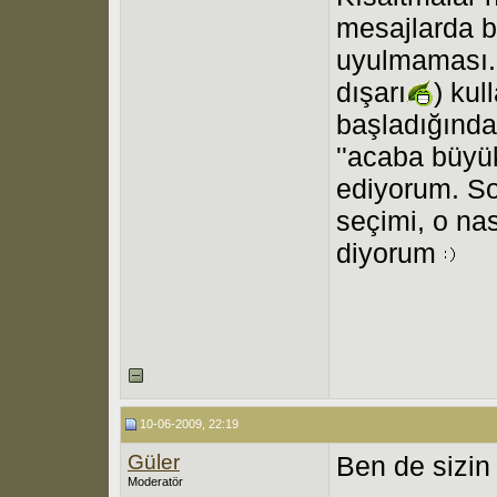
mesajlarda b
uyulmaması. 
dışarı
) kul
başladığında
''acaba büyük
ediyorum. Son
seçimi, o nas
diyorum
10-06-2009, 22:19
Güler
Ben de sizin
Moderatör