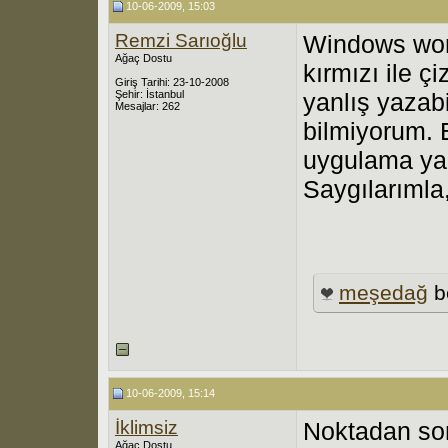
10-06-2009, 15:03
Remzi Sarıoğlu
Windows word
Ağaç Dostu
kırmızı ile ç
Giriş Tarihi: 23-10-2008
Şehir: İstanbul
yanlış yazabi
Mesajlar: 262
bilmiyorum. 
uygulama yap
Saygılarımla
meşedağ
b
10-06-2009, 15:14
İklimsiz
Noktadan son
Ağaç Dostu