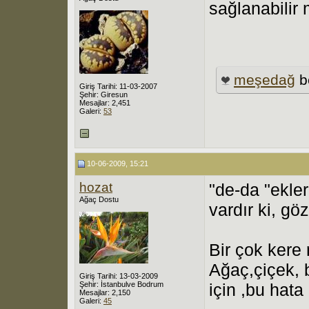
sağlanabilir 
meşedağ
b
Giriş Tarihi: 11-03-2007
Şehir: Giresun
Mesajlar: 2,451
Galeri:
53
10-06-2009, 15:21
hozat
"de-da "ekler
Ağaç Dostu
vardır ki, g
Bir çok kere 
Ağaç,çiçek, b
Giriş Tarihi: 13-03-2009
Şehir: İstanbulve Bodrum
için ,bu hata
Mesajlar: 2,150
Galeri:
45