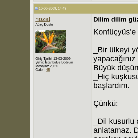
10-06-2009, 14:49
hozat
Dilim dilim gü
Ağaç Dostu
Konfüçyüs'e 
_Bir ülkeyi 
yapacağınız 
Giriş Tarihi: 13-03-2009
Şehir: İstanbulve Bodrum
Büyük düşünü
Mesajlar: 2,150
Galeri:
45
_Hiç kuşkusu
başlardım.
Çünkü:
_Dil kusurlu 
anlatamaz. D