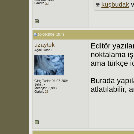
kuşbudak
Galeri:
59
10-06-2009, 15:49
uzaytek
Editör yazıla
Ağaç Dostu
noktalama işar
ama türkçe i
Burada yapıl
Giriş Tarihi: 04-07-2004
Şehir: -
atlatılabili
Mesajlar: 3,993
Galeri:
23