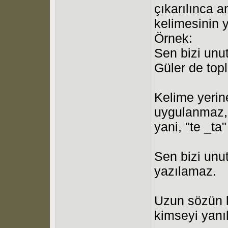
çıkarılınca 
kelimesinin 
Örnek:
Sen bizi unu
Güler de topl
Kelime yerine
uygulanmaz,
yani, "te _ta
Sen bizi unu
yazılamaz.
Uzun sözün k
kimseyi yan