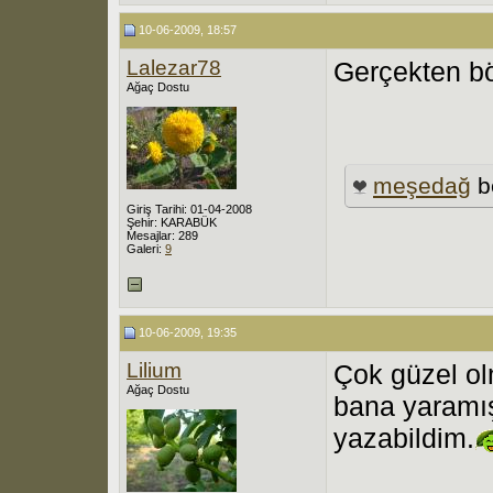
10-06-2009, 18:57
Lalezar78
Gerçekten bö
Ağaç Dostu
meşedağ
b
Giriş Tarihi: 01-04-2008
Şehir: KARABÜK
Mesajlar: 289
Galeri:
9
10-06-2009, 19:35
Lilium
Çok güzel ol
Ağaç Dostu
bana yaramı
yazabildim.