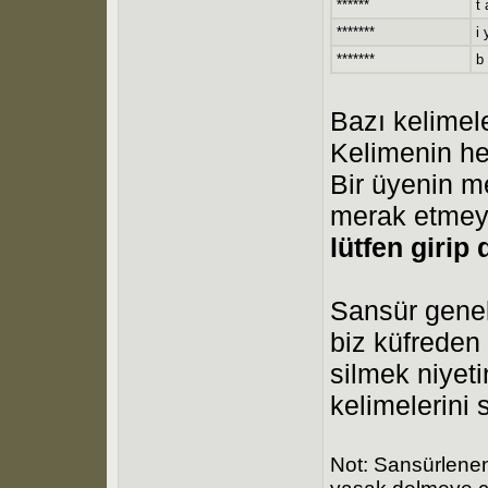
******
t 
*******
i 
*******
b
Bazı kelimel
Kelimenin her
Bir üyenin me
merak etmey
lütfen girip 
Sansür genell
biz küfreden
silmek niyet
kelimelerini 
Not: Sansürlenen