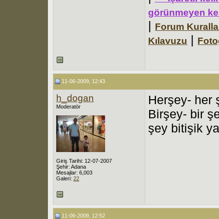
görünmeyen kel
|
Forum Kuralla
|
Kılavuzu
Foto
11-06-2009, 12:43
h_dogan
Herşey- her 
Moderatör
Birşey- bir ş
şey bitişik y
Giriş Tarihi: 12-07-2007
Şehir: Adana
Mesajlar: 6,003
Galeri:
22
11-06-2009, 12:52