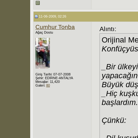
11-06-2009, 02:26
Cumhur Tonba
Alıntı:
Ağaç Dostu
Orijinal M
Konfüçyüs'
_Bir ülkey
yapacağını
Giriş Tarihi: 07-07-2008
Şehir: EDİRNE-ANTALYA
Mesajlar: 11,420
Büyük düşü
Galeri:
80
_Hiç kuşku
başlardım.
Çünkü:
_Dil kusur