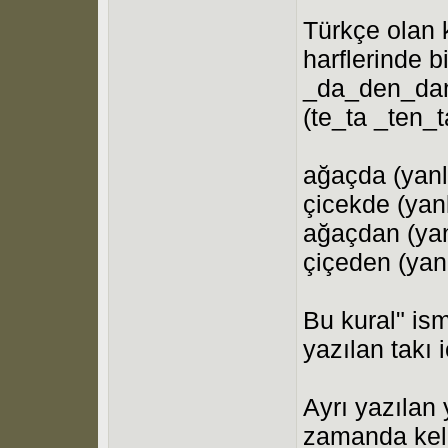
Türkçe olan k
harflerinde b
_da_den_dan)
(te_ta _ten_t
ağaçda (yanl
çicekde (yanl
ağaçdan (yan
çiçeden (yanl
Bu kural" ism
yazılan takı i
Ayrı yazılan
zamanda keli