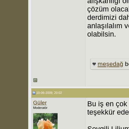
alışkanlığı o
çözüm olacak
derdimizi da
anlaşılalım
olabilsin.
meşedağ
b
10-06-2009, 20:02
Güler
Bu iş en çok
Moderatör
teşekkür ede
Sevgili Liliu