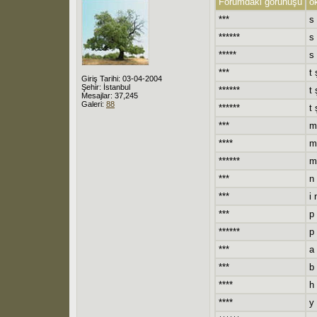
Forumdaki görünüşü
o
***
s
******
s 
*****
s 
***
t 
Giriş Tarihi: 03-04-2004
Şehir: İstanbul
******
t 
Mesajlar: 37,245
Galeri:
88
******
t 
***
m
****
m
******
m 
***
n 
***
i 
***
p 
******
p 
***
a 
***
b
****
h 
****
y