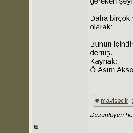
gereken şeyl
Daha birçok 
olarak:
Bunun içindir
demiş.
Kaynak:
Ö.Asım Aks
mavisedir
,
Düzenleyen hoz