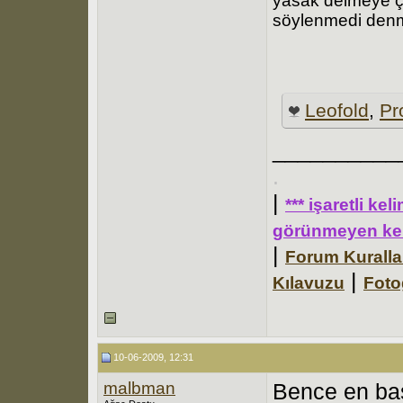
yasak delmeye ça
söylenmedi denm
Leofold
,
Pr
__________
.
|
*** işaretli ke
görünmeyen kel
|
Forum Kuralla
|
Kılavuzu
Foto
10-06-2009, 12:31
malbman
Bence en başt