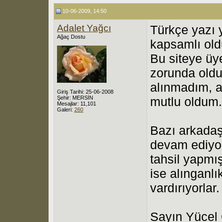
10-06-2009, 14:50
Adalet Yağcı
Türkçe yazı 
Ağaç Dostu
kapsamlı ol
Bu siteye üy
zorunda old
alınmadım, a
Giriş Tarihi: 25-06-2008
Şehir: MERSİN
mutlu oldum.
Mesajlar: 11,101
Galeri:
260
Bazı arkadaş
devam ediyor
tahsil yapmış
ise alınganlı
vardırıyorlar.
Sayın Yücel 