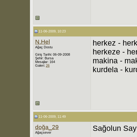
11-06-2009, 10:23
N.Hel
herkez - her
Ağaç Dostu
herkeze - he
Giriş Tarihi: 06-09-2008
Şehir: Bursa
makina - ma
Mesajlar: 164
Galeri:
26
kurdela - kur
11-06-2009, 11:49
doğa_29
Sağolun Say
Ağaçsever