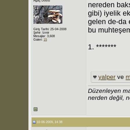
Ağaç Dostu
nereden baks
gibi) iyelik e
gelen de-da e
bu muhteşem 
Giriş Tarihi: 25-04-2008
Şehir: İzmir
Mesajlar: 3,608
Galeri:
15
1. *******
yalper
ve
m
Düzenleyen ma
nerden değil, n
10-06-2009, 14:38