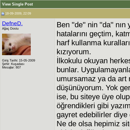
View Single Post
18-09-2009, 22:09
DefneD.
Ben ''de'' nin ''da'' nın
Ağaç Dostu
hatalarını geçtim, kat
harf kullanma kuralla
kızıyorum.
İlkokulu okuyan herkes
Giriş Tarihi: 15-05-2009
Şehir: Kuşadası
bunlar. Uygulamayanla
Mesajlar: 807
umursamaz ya da art n
düşünüyorum. Yok gerç
ise, bu siteye üye olup
öğrendikleri gibi yazı
gayret edebilirler diy
Ne de olsa hepimiz site