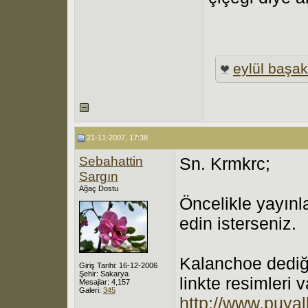
eylül başak
21-11-2007, 17:38
Sebahattin
Sn. Krmkrc;
Sargın
Ağaç Dostu
Öncelikle yayınl
edin isterseniz.
Kalanchoe dediği
Giriş Tarihi: 16-12-2006
Şehir: Sakarya
linkte resimleri v
Mesajlar: 4,157
Galeri:
345
http://www.puyal