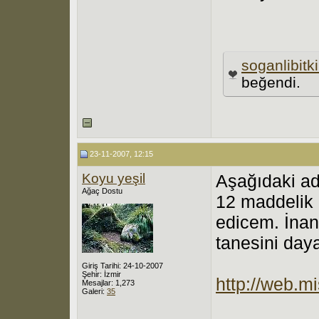
soganlibitki
beğendi.
23-11-2007, 12:15
Koyu yeşil
Aşağıdaki ad
Ağaç Dostu
12 maddelik 
edicem. İnan
tanesini day
Giriş Tarihi: 24-10-2007
Şehir: İzmir
http://web.m
Mesajlar: 1,273
Galeri:
35