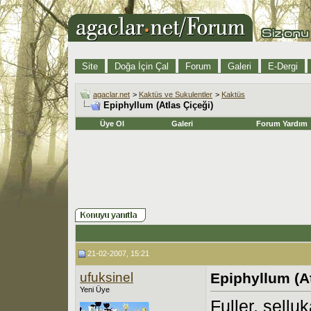
Site
Doğa İçin Çal
Forum
Galeri
E-Dergi
agaclar.net
>
Kaktüs ve Sukulentler
>
Kaktüs
Epiphyllum (Atlas Çiçeği)
Üye Ol
Galeri
Forum Yardım
21-02-2007, 15:21
ufuksinel
Epiphyllum (At
Yeni Üye
Fuller, sellu