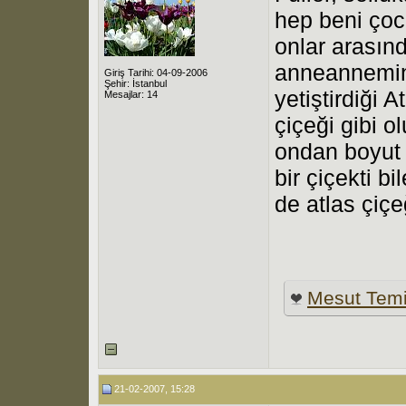
hep beni çoc
onlar arasın
anneannemin 
Giriş Tarihi: 04-09-2006
Şehir: İstanbul
yetiştirdiği A
Mesajlar: 14
çiçeği gibi 
ondan boyut o
bir çiçekti b
de atlas çiçe
Mesut Tem
21-02-2007, 15:28