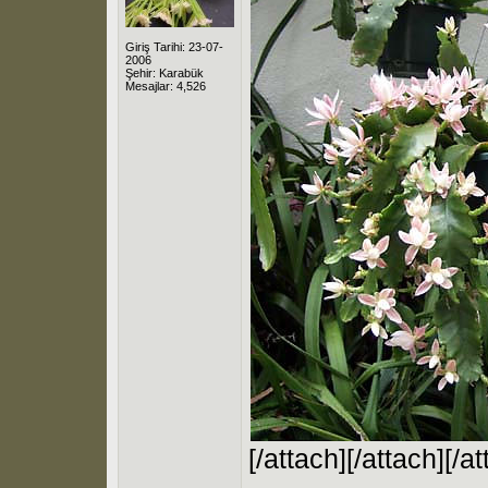
Giriş Tarihi: 23-07-
2006
Şehir: Karabük
Mesajlar: 4,526
[/attach][/attach][/at