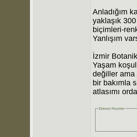
Anladığım kad
yaklaşık 300
biçimleri-ren
Yanlışım vars
İzmir Botanik
Yaşam koşull
değiller ama
bir bakımla s
atlasımı ord
Eklenen Resimler