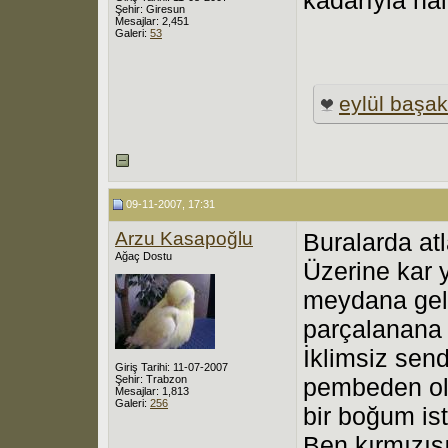
Şehir: Giresun
Mesajlar: 2,451
Galeri:
53
eylül başak
09-11-2007, 17:31
Arzu Kasapoğlu
Buralarda atl
Ağaç Dostu
Üzerine kar 
meydana gel
parçalanana 
İklimsiz send
Giriş Tarihi: 11-07-2007
Şehir: Trabzon
pembeden ol
Mesajlar: 1,813
Galeri:
256
bir boğum is
Ben kırmızıs