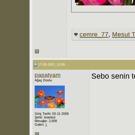
cemre_77
,
Mesut 
17-05-2007, 12:08
papatyam
Sebo senin 
Ağaç Dostu
Giriş Tarihi: 03-11-2006
Şehir: istanbul
Mesajlar: 2,608
Galeri:
1