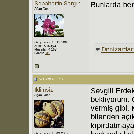
Sebahattin Sargın
Bunlarda beni
Ağaç Dostu
Giriş Tarihi: 16-12-2006
Şehir: Sakarya
Denizarda
Mesajlar: 4,157
Galeri:
345
09-11-2007, 17:00
İklimsiz
Sevgili Erde
Ağaç Dostu
bekliyorum. 
vermiş gibi. 
bilenden aç
kıpırdatmaya
kadarıyla hal
Giriş Tarihi: 11-03-2007