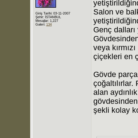
yetiştirildiğ
Salon ve bal
Giriş Tarihi: 03-11-2007
Şehir: İSTANBUL
yetiştirildiğ
Mesajlar: 1,227
Galeri:
134
Genç dalları 
Gövdesinden
veya kırmızı 
çiçekleri en 
Gövde parçala
çoğaltılırlar.
alan aydınlı
gövdesinden 
şekli kolay k