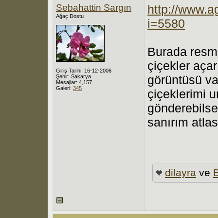
Sebahattin Sargın
http://www.a
Ağaç Dostu
i=5580
Burada resmi
çiçekler açar
Giriş Tarihi: 16-12-2006
görüntüsü va
Şehir: Sakarya
Mesajlar: 4,157
Galeri:
345
çiçeklerimi u
gönderebilse
sanırım atla
dilayra
ve