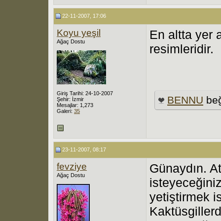
22-11-2007, 17:06
Koyu yeşil
En altta yer a
Ağaç Dostu
resimleridir.
Giriş Tarihi: 24-10-2007
BENNU
beğ
Şehir: İzmir
Mesajlar: 1,273
Galeri:
35
23-11-2007, 08:17
fevziye
Günaydın. At
Ağaç Dostu
isteyeceğiniz
yetiştirmek i
Kaktüsgiller