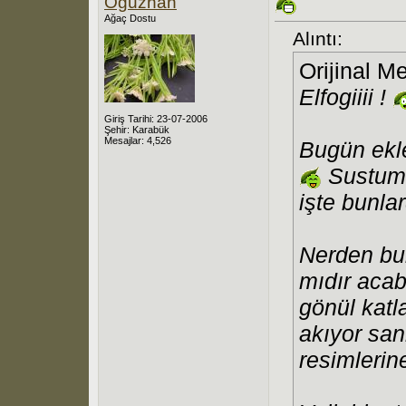
Oğuzhan
Ağaç Dostu
Alıntı:
Orijinal M
Elfogiiii !
Giriş Tarihi: 23-07-2006
Şehir: Karabük
Mesajlar: 4,526
Bugün ekle
Sustum 
işte bunl
Nerden bul
mıdır acab
gönül katl
akıyor sa
resimlerine