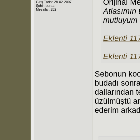
Orijinal M
Giriş Tarihi: 28-02-2007
Şehir: bursa
Atlasımın 
Mesajlar: 282
mutluyum
Eklenti 11
Eklenti 11
Sebonun koca
budadı sonra
dallarından t
üzülmüştü am
ederim arkad