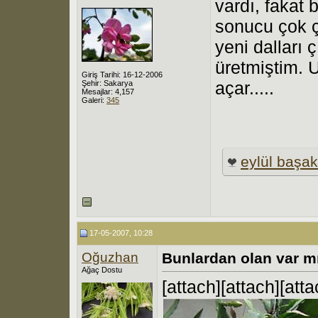
vardı, fakat
sonucu çok ç
yeni dalları
üretmiştim. 
Giriş Tarihi: 16-12-2006
açar.....
Şehir: Sakarya
Mesajlar: 4,157
Galeri:
345
eylül başak
17-05-2007, 10:28
Oğuzhan
Bunlardan olan var m
Ağaç Dostu
[attach][attach][atta