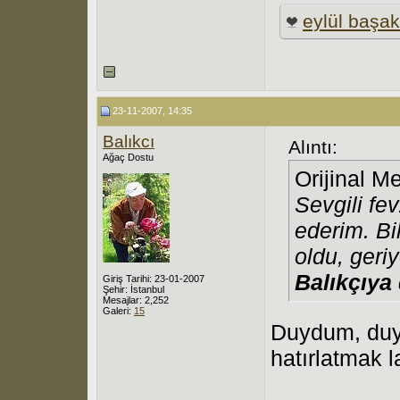
eylül başak
23-11-2007, 14:35
Balıkcı
Alıntı:
Ağaç Dostu
Orijinal M
Sevgili fev
ederim. Bi
oldu, geriy
Balıkçıya
Giriş Tarihi: 23-01-2007
Şehir: İstanbul
Mesajlar: 2,252
Galeri:
15
Duydum, duy
hatırlatmak l