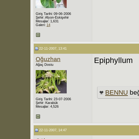
Giriş Tarihi: 09-06-2006
Şehir: Afyon-Eskişehir
Mesajlar: 1,631
Galeri:
14
22-11-2007, 13:41
Oğuzhan
Epiphyllum
Ağaç Dostu
BENNU
beğ
Giriş Tarihi: 23-07-2006
Şehir: Karabük
Mesajlar: 4,526
22-11-2007, 14:47