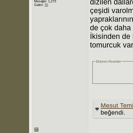
dizilen dalla
Mesajlar: 1,273
Galeri:
35
çeşidi varolm
yapraklarının
de çok daha 
İkisinden de
tomurcuk var.
Eklenen Resimler
Mesut Tem
beğendi.