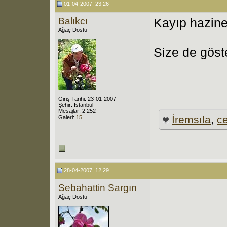
01-04-2007, 23:26
Balıkcı
Kayıp hazine
Ağaç Dostu
Size de göst
Giriş Tarihi: 23-01-2007
Şehir: İstanbul
Mesajlar: 2,252
İremsıla
,
c
Galeri:
15
28-04-2007, 12:29
Sebahattin Sargın
Ağaç Dostu