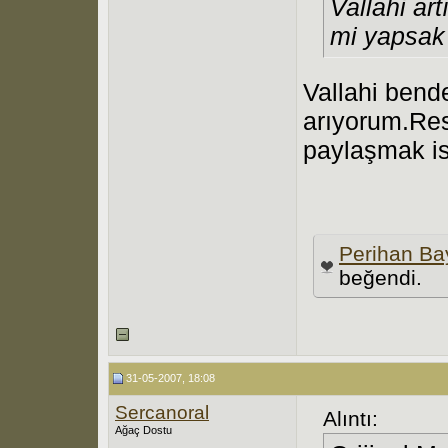
Vallahi art
mi yapsak
Vallahi bend
arıyorum.Res
paylaşmak ist
Perihan B
beğendi.
31-05-2007, 18:08
Sercanoral
Alıntı:
Ağaç Dostu