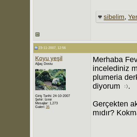
sibelim
,
Ye
23-11-2007, 12:56
Koyu yeşil
Merhaba Fevz
Ağaç Dostu
incelediniz 
plumeria der
diyorum
.
Giriş Tarihi: 24-10-2007
Şehir: İzmir
Gerçekten ak
Mesajlar: 1,273
Galeri:
35
mıdır? Kokma