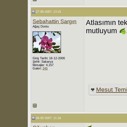
27-05-2007, 13:15
Sebahattin Sargın
Atlasımın te
Ağaç Dostu
mutluyum
Giriş Tarihi: 16-12-2006
Şehir: Sakarya
Mesajlar: 4,157
Galeri:
345
Mesut Tem
28-05-2007, 11:16