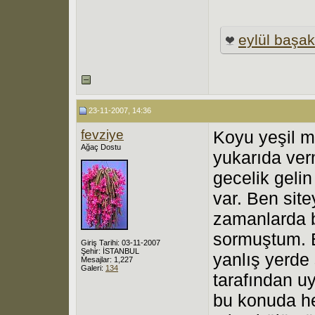
eylül başak
23-11-2007, 14:36
fevziye
Koyu yeşil m
Ağaç Dostu
yukarıda ver
gecelik gelin
var. Ben site
zamanlarda bi
sormuştum. B
Giriş Tarihi: 03-11-2007
Şehir: İSTANBUL
yanlış yerde 
Mesajlar: 1,227
Galeri:
134
tarafından u
bu konuda he