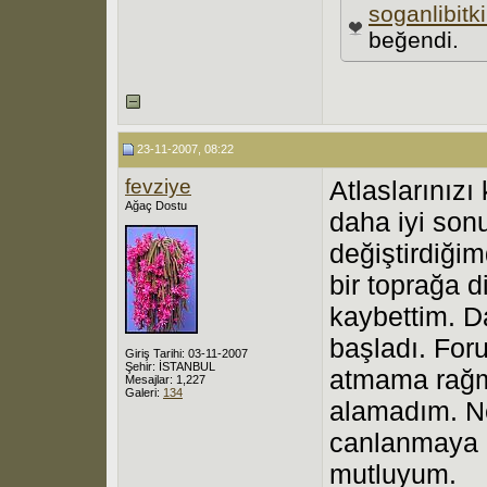
soganlibitki
beğendi.
23-11-2007, 08:22
fevziye
Atlaslarınız
Ağaç Dostu
daha iyi sonu
değiştirdiği
bir toprağa 
kaybettim. 
başladı. For
Giriş Tarihi: 03-11-2007
Şehir: İSTANBUL
atmama rağme
Mesajlar: 1,227
Galeri:
134
alamadım. Ne
canlanmaya 
mutluyum.