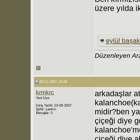
üzere yılda i
eylül başak
Düzenleyen Ar
20-11-2007, 23:48
krmkrc
arkadaşlar at
Yeni Üye
kalanchoe(ka
Giriş Tarihi: 23-08-2007
Şehir: çankırı
midir?ben ya
Mesajlar: 3
çiçeği diye g
kalanchoe'me
çiçeği diye a