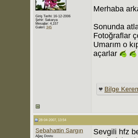
Merhaba ark
Giriş Tarihi: 16-12-2006
Şehir: Sakarya
Mesajlar: 4,157
Sonunda atla
Galeri:
345
Fotoğraflar 
Umarım o kıp
açarlar
Bilge Kere
28-04-2007, 13:54
Sebahattin Sargın
Sevgili hfz 
Ağaç Dostu