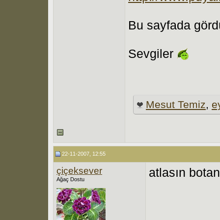
Bu sayfada gördü
Sevgiler
Mesut Temiz
,
e
22-11-2007, 12:55
çiçeksever
atlasın botan
Ağaç Dostu