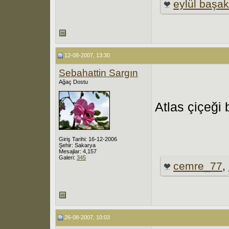
eylül başak
12-08-2007, 13:30
Sebahattin Sargın
Ağaç Dostu
Atlas çiçeği 
Giriş Tarihi: 16-12-2006
Şehir: Sakarya
Mesajlar: 4,157
Galeri:
345
cemre_77
,
26-08-2007, 10:03