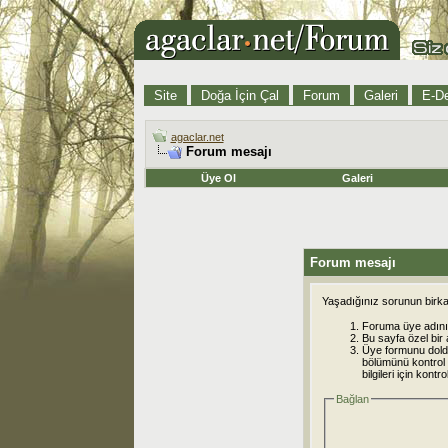
Site
Doğa İçin Çal
Forum
Galeri
E-De
agaclar.net
Forum mesajı
Üye Ol
Galeri
Forum mesajı
Yaşadığınız sorunun birkaç
Foruma üye adınız
Bu sayfa özel bir 
Üye formunu dold
bölümünü kontrol e
bilgileri için kont
Bağlan