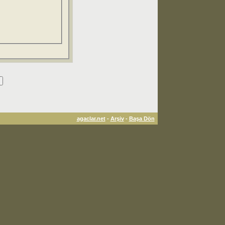
agaclar.net
-
Arşiv
-
Başa Dön