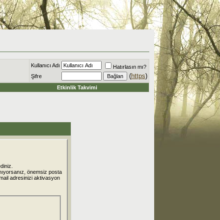
Kullanıcı Adı
Hatırlasın mı?
(
https
)
Şifre
Etkinlik Takvimi
diniz.
nıyorsanız, önemsiz posta
 mail adresinizi aktivasyon