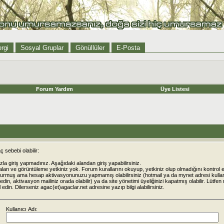
rgi
Sosyal Gruplar
Gönüllüler
E-Posta
Forum Yardım
Üye Listesi
 sebebi olabilir:
la giriş yapmadınız. Aşağıdaki alandan giriş yapabilirsiniz.
alan ve görüntüleme yetkiniz yok. Forum kurallarını okuyup, yetkiniz olup olmadığını kontrol e
urmuş ama hesap aktivasyonunuzu yapmamış olabilirsiniz (hotmail ya da mynet adresi kulla
din, aktivasyon mailiniz orada olabilir) ya da site yönetimi üyeliğinizi kapatmış olabilir. Lütfen
rol edin. Dilerseniz agac(et)agaclar.net adresine yazıp bilgi alabilirsiniz.
Kullanıcı Adı: