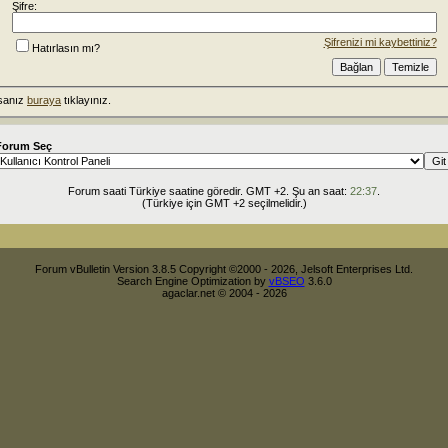
Şifre:
Şifrenizi mi kaybettiniz?
Hatırlasın mı?
rsanız
buraya
tıklayınız.
Forum Seç
Forum saati Türkiye saatine göredir. GMT +2. Şu an saat:
22:37
.
(Türkiye için GMT +2 seçilmelidir.)
Forum vBulletin Version 3.8.5 Copyright ©2000 - 2026, Jelsoft Enterprises Ltd.
Search Engine Optimization by
vBSEO
3.6.0
agaclar.net © 2004 - 2026