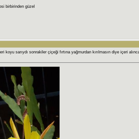
psi birbirinden güzel
leri koyu sarıydı sonrakiler çiçeği fırtına yağmurdan kırılmasın diye içeri alınca