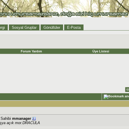
rgi
Sosyal Gruplar
Gönüllüler
E-Posta
Forum Yardım
Üye Listesi
6
j Sahibi
mmanager
uşya açık mor.DRACULA