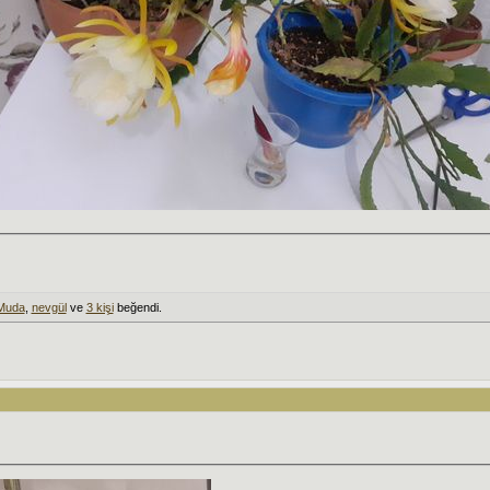
Muda
,
nevgül
ve
3 kişi
beğendi.