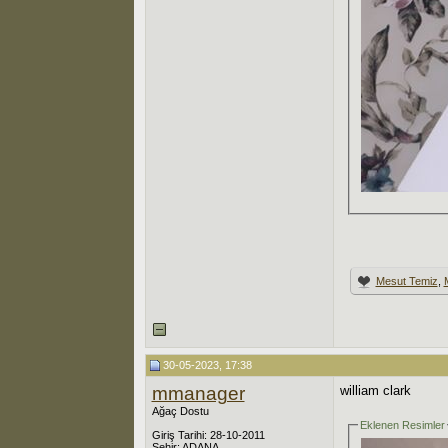
Mesut Temiz
,
30-05-2023, 17:38
mmanager
william clark
Ağaç Dostu
Eklenen Resimler
Giriş Tarihi: 28-10-2011
Şehir: ADANA