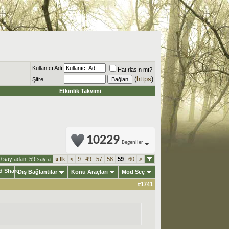
Kullanıcı Adı
Hatırlasın mı?
(
https
)
Şifre
Etkinlik Takvimi
10229
Beğeniler
0 sayfadan, 59.sayfa
«
İlk
<
9
49
57
58
59
60
>
Dış Bağlantılar
Konu Araçları
Mod Seç
#
1741