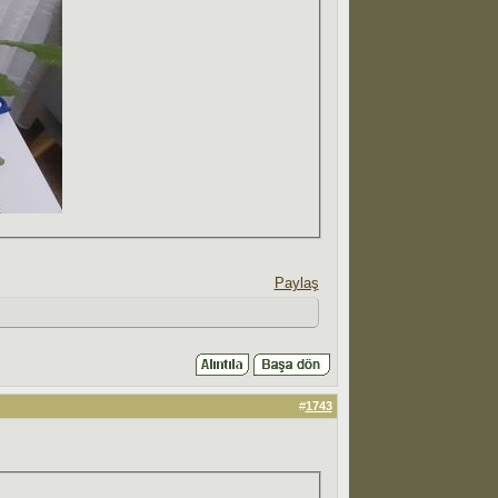
Paylaş
#
1743