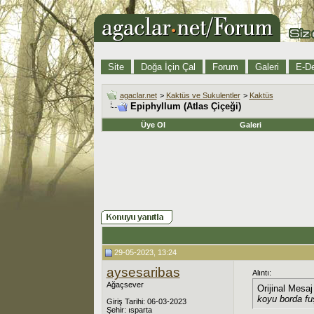
Site
Doğa İçin Çal
Forum
Galeri
E-De
agaclar.net
>
Kaktüs ve Sukulentler
>
Kaktüs
Epiphyllum (Atlas Çiçeği)
Üye Ol
Galeri
29-05-2023, 13:24
aysesaribas
Alıntı:
Ağaçsever
Orijinal Mesa
koyu borda f
Giriş Tarihi: 06-03-2023
Şehir: ısparta