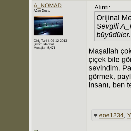
A_NOMAD
Alıntı:
Ağaç Dostu
Orijinal M
Sevgili A_
büyüdüler..
Giriş Tarihi: 09-12-2013
Şehir: istanbul
Mesajlar: 5,471
Maşallah çok
çiçek bile g
sevindim. Pay
görmek, pay
insanı, ben 
eoe1234
,
Y