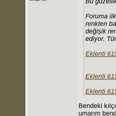
Bu güzelli
Foruma ilk
renkten ba
değişik re
ediyor. Tü
Eklenti 6
Eklenti 6
Eklenti 6
Bendeki kılç
umarım bende