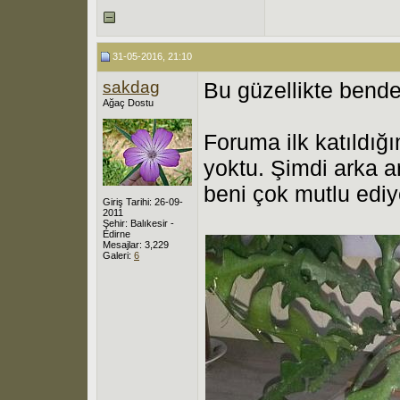
31-05-2016, 21:10
sakdag
Bu güzellikte bende
Ağaç Dostu
Foruma ilk katıldığ
yoktu. Şimdi arka a
beni çok mutlu ediy
Giriş Tarihi: 26-09-
2011
Şehir: Balıkesir -
Edirne
Mesajlar: 3,229
Galeri:
6