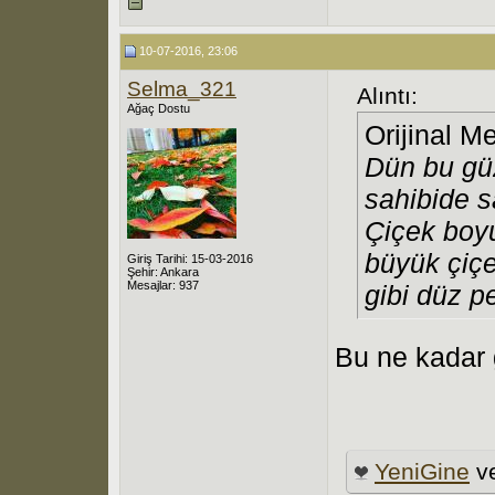
10-07-2016, 23:06
Selma_321
Alıntı:
Ağaç Dostu
Orijinal M
Dün bu güz
sahibide s
Çiçek boyu
büyük çiçe
Giriş Tarihi: 15-03-2016
Şehir: Ankara
Mesajlar: 937
gibi düz 
Bu ne kadar g
YeniGine
v