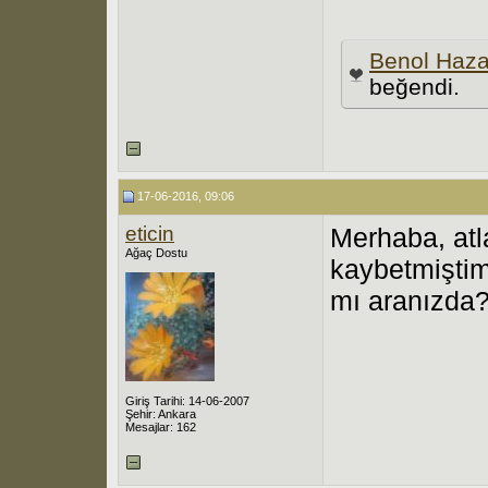
Benol Haza
beğendi.
17-06-2016, 09:06
eticin
Merhaba, atl
Ağaç Dostu
kaybetmiştim
mı aranızda
Giriş Tarihi: 14-06-2007
Şehir: Ankara
Mesajlar: 162