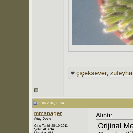
çiçeksever
,
züleyha
01-06-2016, 13:34
mmanager
Alıntı:
Ağaç Dostu
Orijinal M
Giriş Tarihi: 28-10-2011
Şehir: ADANA
Mesajlar: 686