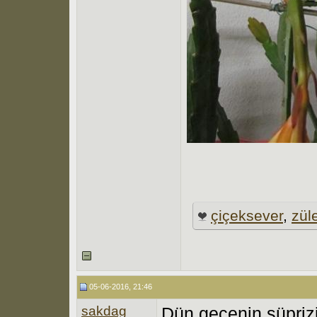
çiçeksever
,
zül
05-06-2016, 21:46
sakdag
Dün gecenin süprizi,