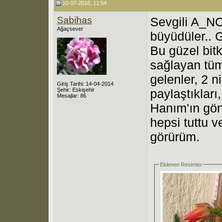
10-07-2016, 11:54
Sabihas
Sevgili A_NO
Ağaçsever
büyüdüler.. G
Bu güzel bitk
sağlayan tüm
gelenler, 2 n
Giriş Tarihi: 14-04-2014
Şehir: Eskişehir
paylaştıkları
Mesajlar: 86
Hanım'ın gönd
hepsi tuttu ve
görürüm.
Eklenen Resimler