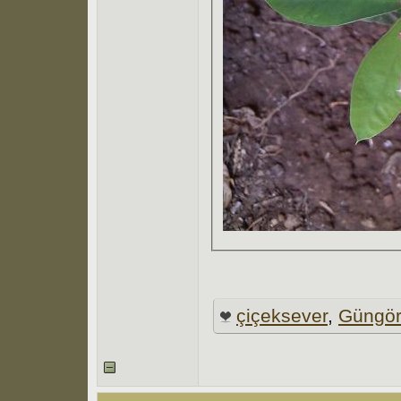
çiçeksever
,
Güngör