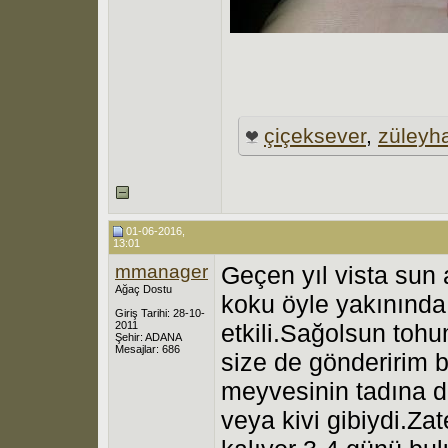
çiçeksever
,
züleyh
01-06-2016,
13:01
mmanager
Geçen yıl vista sun 
Ağaç Dostu
koku öyle yakınında
Giriş Tarihi: 28-10-
2011
etkili.Sağolsun toh
Şehir: ADANA
Mesajlar: 686
size de gönderirim b
meyvesinin tadına da
veya kivi gibiydi.Za