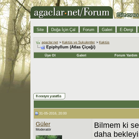
Site
Doğa İçin Çal
Forum
Galeri
E-Dergi
agaclar.net
>
Kaktüs ve Sukulentler
>
Kaktüs
Epiphyllum (Atlas Çiçeği)
Üye Ol
Galeri
Forum Yardım
31-05-2016, 20:00
Güler
Bilmem ki se
Moderatör
daha bekley