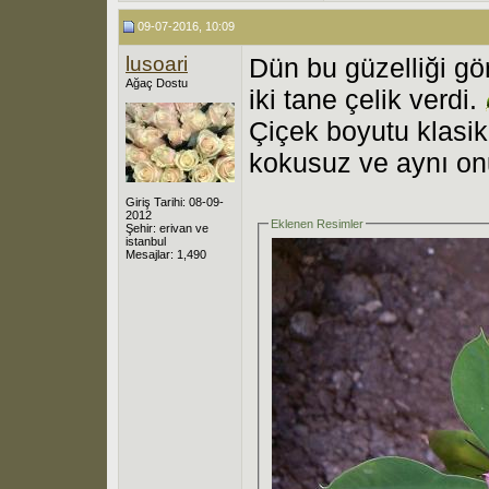
09-07-2016, 10:09
lusoari
Dün bu güzelliği gö
Ağaç Dostu
iki tane çelik verdi.
Çiçek boyutu klasik 
kokusuz ve aynı on
Giriş Tarihi: 08-09-
2012
Eklenen Resimler
Şehir: erivan ve
istanbul
Mesajlar: 1,490