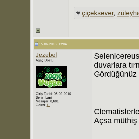
çiçeksever
,
züleyh
15-06-2016, 13:04
Jezebel
Selenicereus 
Ağaç Dostu
duvarlara tı
Gördüğünüz 
Giriş Tarihi: 05-02-2010
Şehir: İzmir
Mesajlar: 8,681
Galeri:
11
Clematislerle
Açsa müthiş 