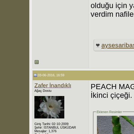
olduğu için 
verdim nafile.
aysesariba
03-06-2016, 16:59
Zafer İnandıklı
PEACH MAG
Ağaç Dostu
İkinci çiçeği.
Eklenen Resimler
Giriş Tarihi: 02-10-2009
Şehir: İSTANBUL ÜSKÜDAR
Mesajlar: 1,376