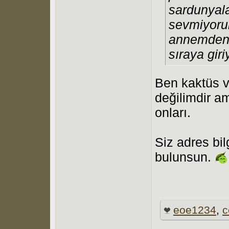
sardunyala
sevmiyoru
annemden g
sıraya gir
Ben kaktüs v
değilimdir am
onları.
Siz adres bil
bulunsun.
eoe1234
,
c