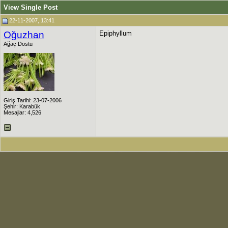
View Single Post
22-11-2007, 13:41
Oğuzhan
Epiphyllum
Ağaç Dostu
Giriş Tarihi: 23-07-2006
Şehir: Karabük
Mesajlar: 4,526